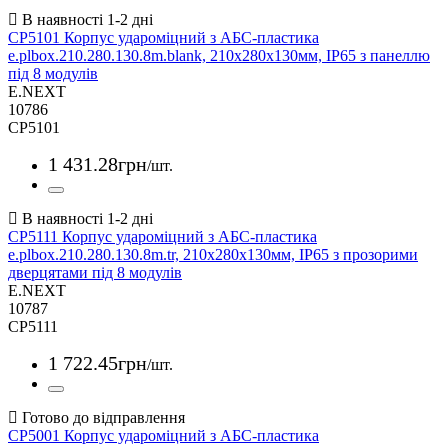
CP5101 Корпус удароміцний з АБС-пластика
e.plbox.210.280.130.8m.blank, 210х280х130мм, IP65 з панеллю
під 8 модулів
E.NEXT
10786
CP5101
1 431
.
28
грн
/шт.
CP5111 Корпус удароміцний з АБС-пластика
e.plbox.210.280.130.8m.tr, 210х280х130мм, IP65 з прозорими
дверцятами під 8 модулів
E.NEXT
10787
CP5111
1 722
.
45
грн
/шт.
CP5001 Корпус удароміцний з АБС-пластика