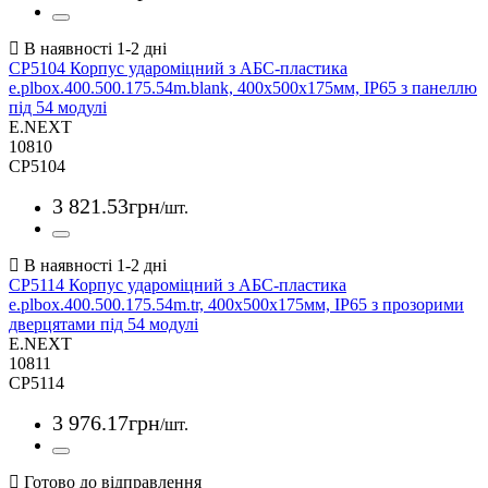
CP5104 Корпус удароміцний з АБС-пластика
e.plbox.400.500.175.54m.blank, 400х500х175мм, IP65 з панеллю
під 54 модулі
E.NEXT
10810
CP5104
3 821
.
53
грн
/шт.
CP5114 Корпус удароміцний з АБС-пластика
e.plbox.400.500.175.54m.tr, 400х500х175мм, IP65 з прозорими
дверцятами під 54 модулі
E.NEXT
10811
CP5114
3 976
.
17
грн
/шт.