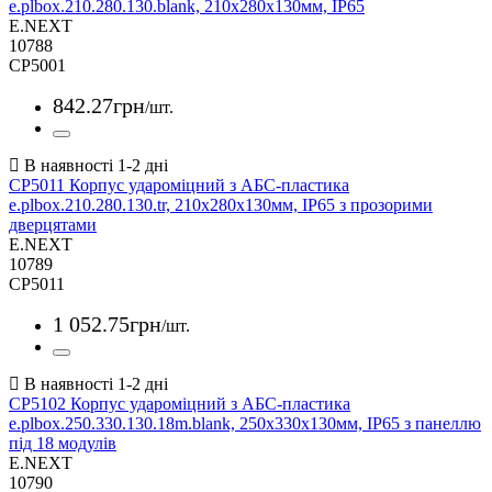
e.plbox.210.280.130.blank, 210х280х130мм, IP65
E.NEXT
10788
CP5001
842
.
27
грн
/шт.
CP5011 Корпус удароміцний з АБС-пластика
e.plbox.210.280.130.tr, 210х280х130мм, IP65 з прозорими
дверцятами
E.NEXT
10789
CP5011
1 052
.
75
грн
/шт.
CP5102 Корпус удароміцний з АБС-пластика
e.plbox.250.330.130.18m.blank, 250х330х130мм, IP65 з панеллю
під 18 модулів
E.NEXT
10790