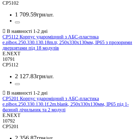
CP5102
1 709
.
59
грн
/шт.
CP5112 Корпус удароміцний з АБС-пластика
e.plbox.250.330.130.18m.tr, 250х330х130мм, IP65 з прозорими
дверцятами під 18 модулів
E.NEXT
10791
CP5112
2 127
.
83
грн
/шт.
CP5201 Корпус удароміцний з АБС-пластика
e.plbox.250.330.130.1f.2m.blank, 250х330х130мм, IP65 під 1-
фазний лічильник та 2 модулі
E.NEXT
10792
CP5201
2 356
.
87
грн
/шт.