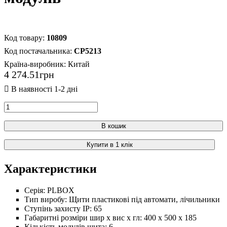
10809
CP5213
Країна-виробник:
Китай
4 274
.
51
грн
В кошик
Купити в 1 клік
Характеристики
Серія:
PLBOX
Тип виробу:
Щити пластикові під автомати, лічильники
Ступінь захисту IP:
65
Габаритні розміри шир х вис х гл:
400 х 500 х 185
Кількість модулів щита:
6