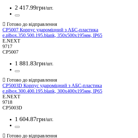
2 417
.
99
грн
/шт.
CP5007 Корпус удароміцний з АБС-пластика
e.plbox.350.500.195.blank, 350х500х195мм, IP65
E.NEXT
9717
CP5007
1 881
.
83
грн
/шт.
CP5003D Корпус удароміцний з АБС-пластика
e.plbox.300.400.195.blank, 300х400х195мм, IP65
E.NEXT
9718
CP5003D
1 604
.
87
грн
/шт.