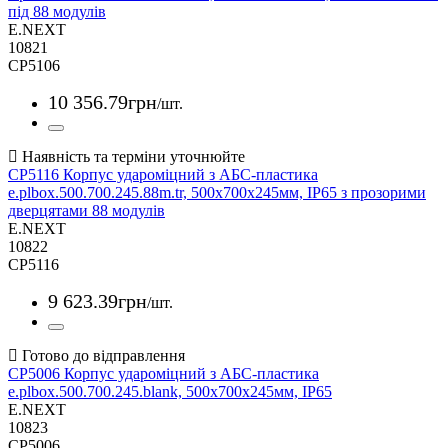
під 88 модулів
E.NEXT
10821
CP5106
10 356
.
79
грн
/шт.
CP5116 Корпус удароміцний з АБС-пластика
e.plbox.500.700.245.88m.tr, 500х700х245мм, IP65 з прозорими
дверцятами 88 модулів
E.NEXT
10822
CP5116
9 623
.
39
грн
/шт.
CP5006 Корпус удароміцний з АБС-пластика
e.plbox.500.700.245.blank, 500х700х245мм, IP65
E.NEXT
10823
CP5006