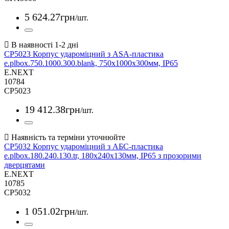
5 624
.
27
грн
/шт.
CP5023 Корпус удароміцний з ASA-пластика
e.plbox.750.1000.300.blank, 750х1000х300мм, IP65
E.NEXT
10784
CP5023
19 412
.
38
грн
/шт.
CP5032 Корпус удароміцний з АБС-пластика
e.plbox.180.240.130.tr, 180х240х130мм, IP65 з прозорими
дверцятами
E.NEXT
10785
CP5032
1 051
.
02
грн
/шт.