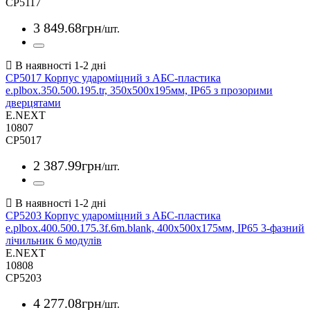
CP5117
3 849
.
68
грн
/шт.
CP5017 Корпус удароміцний з АБС-пластика
e.plbox.350.500.195.tr, 350х500х195мм, IP65 з прозорими
дверцятами
E.NEXT
10807
CP5017
2 387
.
99
грн
/шт.
CP5203 Корпус удароміцний з АБС-пластика
e.plbox.400.500.175.3f.6m.blank, 400х500х175мм, IP65 3-фазний
лічильник 6 модулів
E.NEXT
10808
CP5203
4 277
.
08
грн
/шт.