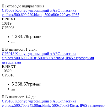
CP5008 Корпус удароміцний з АБС-пластика
e.plbox.500.600.220.blank, 500х600х220мм, IP65
E.NEXT
10819
CP5008
4 233
.
78
грн
/шт.
CP5018 Корпус удароміцний з АБС-пластика
e.plbox.500.600.220.tr, 500х600х220мм, IP65 з прозорими
дверцятами
E.NEXT
10820
CP5018
5 368
.
67
грн
/шт.
CP5106 Корпус удароміцний з АБС-пластика
e.plbox.500.700.245.88m.blank, 500х700х245мм, IP65 з панеллю