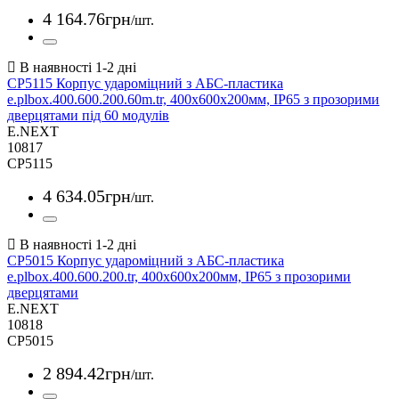
4 164
.
76
грн
/шт.
CP5115 Корпус удароміцний з АБС-пластика
e.plbox.400.600.200.60m.tr, 400х600х200мм, IP65 з прозорими
дверцятами під 60 модулів
E.NEXT
10817
CP5115
4 634
.
05
грн
/шт.
CP5015 Корпус удароміцний з АБС-пластика
e.plbox.400.600.200.tr, 400х600х200мм, IP65 з прозорими
дверцятами
E.NEXT
10818
CP5015
2 894
.
42
грн
/шт.