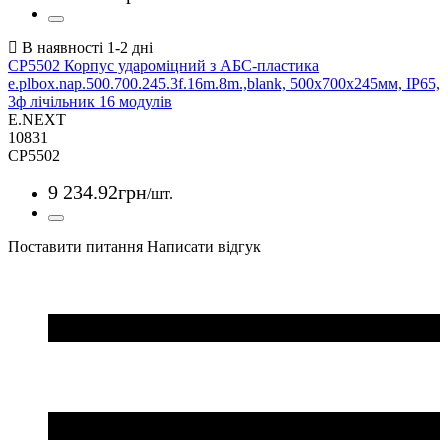
CP5502 Корпус удароміцний з АБС-пластика
e.plbox.nap.500.700.245.3f.16m.8m.,blank, 500х700х245мм, IP65,
3ф лічільник 16 модулів
E.NEXT
10831
CP5502
9 234
.
92
грн
/шт.
Поставити питання
Написати відгук