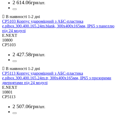
2 614
.
06
грн
/шт.
CP5103 Корпус удароміцний з АБС-пластика
e.plbox.300.400.165.24m.blank, 300х400х165мм, IP65 з панеллю
під 24 модулі
E.NEXT
10800
CP5103
2 427
.
58
грн
/шт.
CP5113 Корпус удароміцний з АБС-пластика
e.plbox.300.400.165.24m.tr, 300х400х165мм, IP65 з прозорими
дверцятами під 24 модулі
E.NEXT
10801
CP5113
2 507
.
06
грн
/шт.