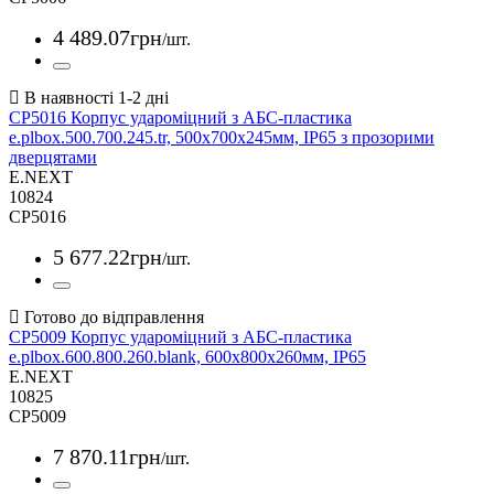
4 489
.
07
грн
/шт.
CP5016 Корпус удароміцний з АБС-пластика
e.plbox.500.700.245.tr, 500х700х245мм, IP65 з прозорими
дверцятами
E.NEXT
10824
CP5016
5 677
.
22
грн
/шт.
CP5009 Корпус удароміцний з АБС-пластика
e.plbox.600.800.260.blank, 600х800х260мм, IP65
E.NEXT
10825
CP5009
7 870
.
11
грн
/шт.