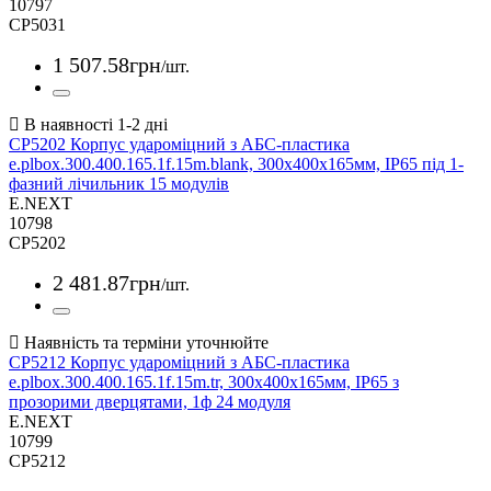
10797
CP5031
1 507
.
58
грн
/шт.
CP5202 Корпус удароміцний з АБС-пластика
e.plbox.300.400.165.1f.15m.blank, 300х400х165мм, IP65 під 1-
фазний лічильник 15 модулів
E.NEXT
10798
CP5202
2 481
.
87
грн
/шт.
CP5212 Корпус удароміцний з АБС-пластика
e.plbox.300.400.165.1f.15m.tr, 300х400х165мм, IP65 з
прозорими дверцятами, 1ф 24 модуля
E.NEXT
10799
CP5212