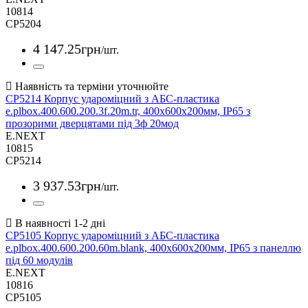
10814
CP5204
4 147
.
25
грн
/шт.
CP5214 Корпус удароміцний з АБС-пластика
e.plbox.400.600.200.3f.20m.tr, 400х600х200мм, IP65 з
прозорими дверцятами під 3ф 20мод
E.NEXT
10815
CP5214
3 937
.
53
грн
/шт.
CP5105 Корпус удароміцний з АБС-пластика
e.plbox.400.600.200.60m.blank, 400х600х200мм, IP65 з панеллю
під 60 модулів
E.NEXT
10816
CP5105