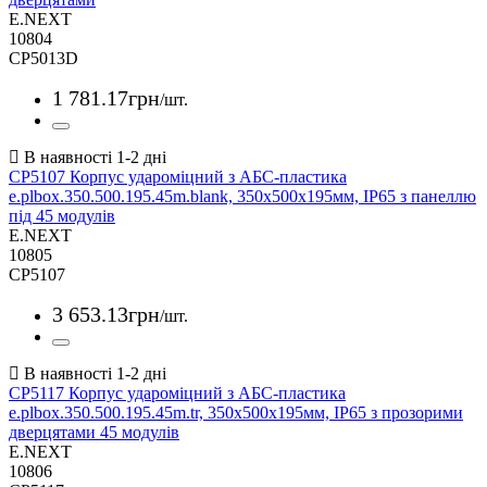
E.NEXT
10804
CP5013D
1 781
.
17
грн
/шт.
CP5107 Корпус удароміцний з АБС-пластика
e.plbox.350.500.195.45m.blank, 350х500х195мм, IP65 з панеллю
під 45 модулів
E.NEXT
10805
CP5107
3 653
.
13
грн
/шт.
CP5117 Корпус удароміцний з АБС-пластика
e.plbox.350.500.195.45m.tr, 350х500х195мм, IP65 з прозорими
дверцятами 45 модулів
E.NEXT
10806