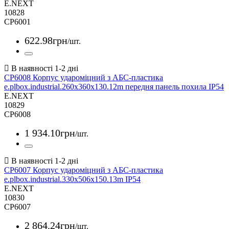
E.NEXT
10828
CP6001
622
.
98
грн
/шт.
CP6008 Корпус удароміцний з АБС-пластика
e.plbox.industrial.260x360x130.12m передня панель похила IP54
E.NEXT
10829
CP6008
1 934
.
10
грн
/шт.
CP6007 Корпус удароміцний з АБС-пластика
e.plbox.industrial.330x506x150.13m IP54
E.NEXT
10830
CP6007
2 864
.
24
грн
/шт.