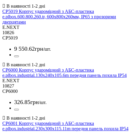
CP5019 Корпус удароміцний з АБС-пластика
e.plbox.600.800.260.tr, 600х800х260мм, IP65 з прозорими
дверцятами
E.NEXT
10826
CP5019
9 550
.
62
грн
/шт.
CP6000 Корпус удароміцний з АБС-пластика
e.plbox.industrial.130x240x105.6m передня панель похила IP54
E.NEXT
10827
CP6000
326
.
85
грн
/шт.
CP6001 Корпус удароміцний з АБС-пластика
e.plbox.industrial.230x300x115.11m передня панель похила IP54