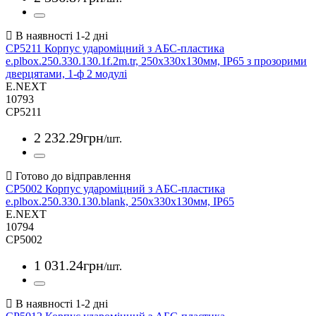
CP5211 Корпус удароміцний з АБС-пластика
e.plbox.250.330.130.1f.2m.tr, 250х330х130мм, IP65 з прозорими
дверцятами, 1-ф 2 модулі
E.NEXT
10793
CP5211
2 232
.
29
грн
/шт.
CP5002 Корпус удароміцний з АБС-пластика
e.plbox.250.330.130.blank, 250х330х130мм, IP65
E.NEXT
10794
CP5002
1 031
.
24
грн
/шт.