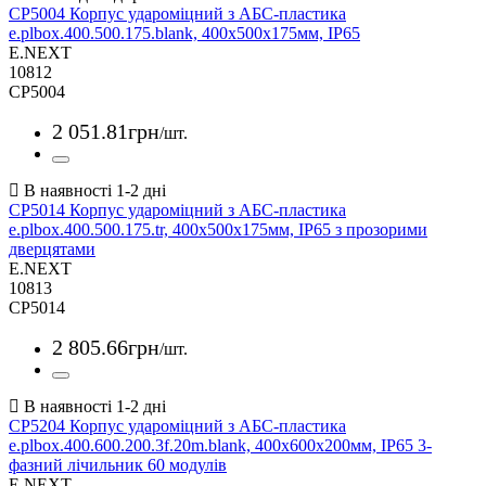
CP5004 Корпус удароміцний з АБС-пластика
e.plbox.400.500.175.blank, 400х500х175мм, IP65
E.NEXT
10812
CP5004
2 051
.
81
грн
/шт.
CP5014 Корпус удароміцний з АБС-пластика
e.plbox.400.500.175.tr, 400х500х175мм, IP65 з прозорими
дверцятами
E.NEXT
10813
CP5014
2 805
.
66
грн
/шт.
CP5204 Корпус удароміцний з АБС-пластика
e.plbox.400.600.200.3f.20m.blank, 400х600х200мм, IP65 3-
фазний лічильник 60 модулів
E.NEXT