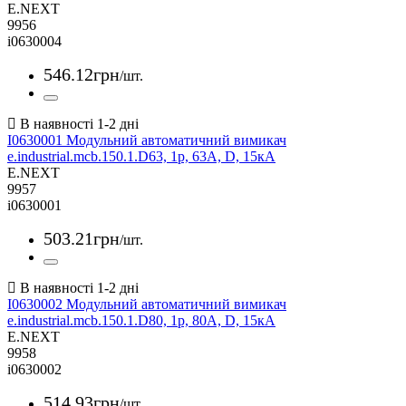
E.NEXT
9956
i0630004
546
.
12
грн
/шт.
I0630001 Модульний автоматичний вимикач
e.industrial.mcb.150.1.D63, 1р, 63А, D, 15кА
E.NEXT
9957
i0630001
503
.
21
грн
/шт.
I0630002 Модульний автоматичний вимикач
e.industrial.mcb.150.1.D80, 1р, 80А, D, 15кА
E.NEXT
9958
i0630002
514
.
93
грн
/шт.