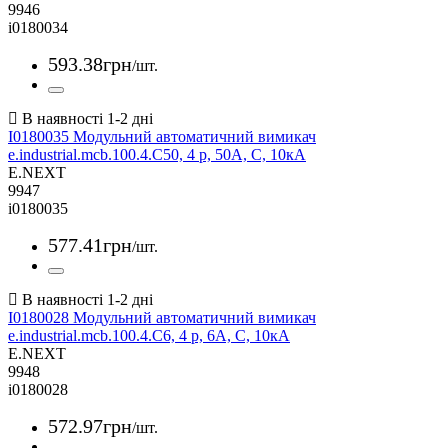
9946
i0180034
593
.
38
грн
/шт.
I0180035 Модульний автоматичний вимикач
e.industrial.mcb.100.4.C50, 4 р, 50А, C, 10кА
E.NEXT
9947
i0180035
577
.
41
грн
/шт.
I0180028 Модульний автоматичний вимикач
e.industrial.mcb.100.4.C6, 4 р, 6А, C, 10кА
E.NEXT
9948
i0180028
572
.
97
грн
/шт.