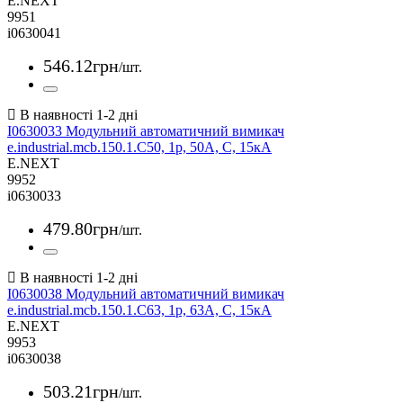
E.NEXT
9951
i0630041
546
.
12
грн
/шт.
I0630033 Модульний автоматичний вимикач
e.industrial.mcb.150.1.C50, 1р, 50А, C, 15кА
E.NEXT
9952
i0630033
479
.
80
грн
/шт.
I0630038 Модульний автоматичний вимикач
e.industrial.mcb.150.1.C63, 1р, 63А, C, 15кА
E.NEXT
9953
i0630038
503
.
21
грн
/шт.