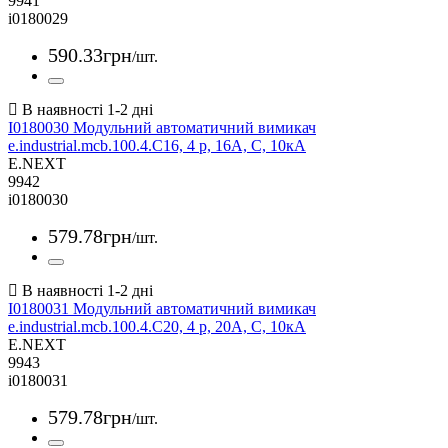
9941
i0180029
590
.
33
грн
/шт.
I0180030 Модульний автоматичний вимикач
e.industrial.mcb.100.4.C16, 4 р, 16А, C, 10кА
E.NEXT
9942
i0180030
579
.
78
грн
/шт.
I0180031 Модульний автоматичний вимикач
e.industrial.mcb.100.4.C20, 4 р, 20А, C, 10кА
E.NEXT
9943
i0180031
579
.
78
грн
/шт.