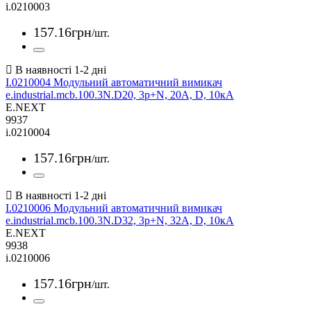
i.0210003
157
.
16
грн
/шт.
I.0210004 Модульний автоматичний вимикач
e.industrial.mcb.100.3N.D20, 3р+N, 20А, D, 10кА
E.NEXT
9937
i.0210004
157
.
16
грн
/шт.
I.0210006 Модульний автоматичний вимикач
e.industrial.mcb.100.3N.D32, 3р+N, 32А, D, 10кА
E.NEXT
9938
i.0210006
157
.
16
грн
/шт.