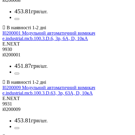
i0200008
453
.
81
грн
/шт.
I0200001 Модульний автоматичний вимикач
e.industrial.mcb.100.3.D.6, 3р, 6А, D, 10кА
E.NEXT
9930
i0200001
451
.
87
грн
/шт.
I0200009 Модульний автоматичний вимикач
e.industrial.mcb.100.3.D.63, 3р, 63А, D, 10кА
E.NEXT
9931
i0200009
453
.
81
грн
/шт.