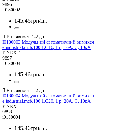
9896
i0180002
145
.
46
грн
/шт.
I0180003 Модульний автоматичний вимикач
e.industrial.mcb.100.1.C16, 1 р, 16А, C, 10кА
E.NEXT
9897
i0180003
145
.
46
грн
/шт.
I0180004 Модульний автоматичний вимикач
e.industrial.mcb.100.1.C20, 1 р, 20А, C, 10кА
E.NEXT
9898
i0180004
145
.
46
грн
/шт.