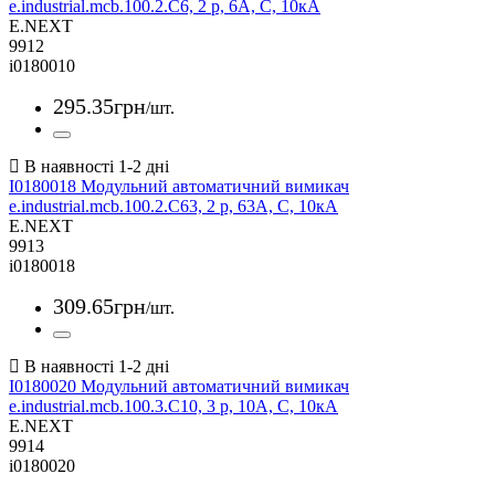
e.industrial.mcb.100.2.C6, 2 р, 6А, C, 10кА
E.NEXT
9912
i0180010
295
.
35
грн
/шт.
I0180018 Модульний автоматичний вимикач
e.industrial.mcb.100.2.C63, 2 р, 63А, C, 10кА
E.NEXT
9913
i0180018
309
.
65
грн
/шт.
I0180020 Модульний автоматичний вимикач
e.industrial.mcb.100.3.C10, 3 р, 10А, C, 10кА
E.NEXT
9914
i0180020