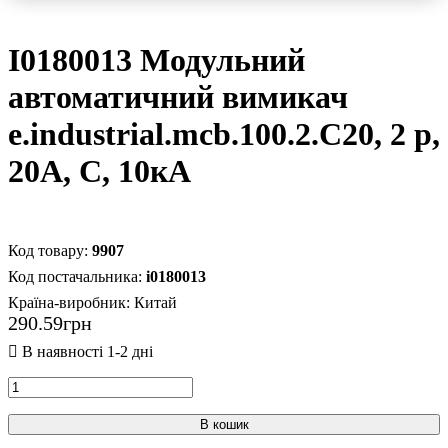
I0180013 Модульний
автоматичний вимикач
e.industrial.mcb.100.2.C20, 2 р,
20А, C, 10кА
9907
i0180013
Країна-виробник:
Китай
290
.
59
грн
В кошик