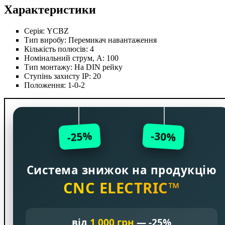
Характеристики
Серія:
YCBZ
Тип виробу:
Перемикач навантаження
Кількість полюсів:
4
Номінальний струм, А:
100
Тип монтажу:
На DIN рейку
Ступінь захисту IP:
20
Положення:
1-0-2
-25%
-30%
Система знижок на продукцію
CNC ELECTRIC™
від
1 000 грн
— -25%