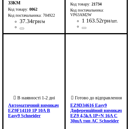
ЗЗКМ
21734
0062
VP63AM2W
704922
1 163
.
52
грн
37
.
34
грн
/шт.
/м
Країна-виробник
Серія
: VP M2W
: Україна
Країна-виробник
Кількість жил
Матеріал
Перетин
Форма
Клас гнучкості
Тип жили
: Круглий
: 4
: Мідь
: багатожильна
: 1 х
: 3
: Україна
Автоматичний вимикач
EZ9D34616 Easy9
EZ9F14110 1P 10A B
Диференційний вимикач
Easy9 Schneider
EZ9 4,5kA 1P+N 16A C
30mA тип АС Schneider