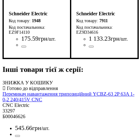
Schneider Electric
Schneider Electric
1948
7911
EZ9F14110
EZ9D34616
175
.
59
грн
1 133
.
23
грн
/шт.
/шт.
Країна-виробник
Серія
Час-струмові характеристики
Умови використання
Кількість полюсів
Номінальний струм, А
Здатність відключення, кА
: Easy9
: Індія
: 1
: АС
: 10
:
:
Країна-виробник
Серія
Час-струмові характеристик
Умови використання
Кількість полюсів
Номінальний струм, А
Здатність відключення, кА
Номінальний струм витоку (
: EZ9 (Easy9)
: Китай
: 1P+N
: АС
: 16
:
B
4,5
C
4,5
30
Інші товари тієї ж серії:
ЗНИЖКА У КОШИКУ
Перемикач навантаження трипозиційний YCBZ-63 2P 63A 1-
0-2 240/415V CNC
CNC Electric
33297
Б00046626
545
.
66
грн
/шт.