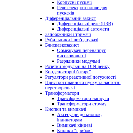
Корпусні пускачі
Реле електротеплове для
пускачів
Диференціальний захист
Диференціальні реле (ПЗВ)
Диференціальні автомати
Запобіжники і тримачі
Рубильники і роз'єднувачі
Блискавкозахист
Обмежувачі перенапруг
високовольтні
Разрядники модульні
Розетки модульні на DIN-рейку
Конденсаторні батареї
Регулятори реактивної потужності
Пристрої плавного пуску та частотні
перетворювачі
Трансформатори
Трансформатори напруги
Трансформатори струму
Кнопки та вимикачі
Аксесуари до кнопок,
індикаторам
Вимикачі кінцеві
Кнопки "грибок"