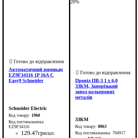
20%
Автоматичний вимикач
EZ9F34116 1P 16A C
Easy9 Schneider
Провід ПВ-3 1 х 6,0
ЗЗКМ, Запорізький
завод кольорових
металів
Schneider Electric
1960
ЗЗКМ
0063
EZ9F34116
129
.
47
грн
/шт.
704917