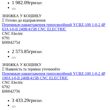
1 982
.
09
грн
/шт.
ЗНИЖКА У КОШИКУ
Перемикач навантаження трипозиційний YCBZ-100 1-0-2 4P
63A I-0-II 240B/415B CNC ELECTRIC
CNC Electric
6791
Б00042754
2 573
.
85
грн
/шт.
ЗНИЖКА У КОШИКУ
Перемикач навантаження трипозиційний YCBZ-100 1-0-2 4P
100A I-0-II 240B/415B CNC ELECTRIC
CNC Electric
6792
Б00042756
3 433
.
29
грн
/шт.