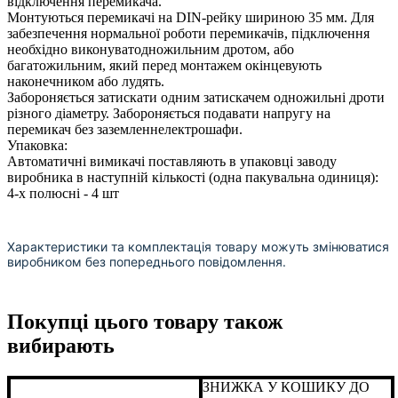
відключення перемикача.
Монтуються перемикачі на DIN-рейку шириною 35 мм. Для
забезпечення нормальної роботи перемикачів, підключення
необхідно виконуватодножильним дротом, або
багатожильним, який перед монтажем окінцевують
наконечником або лудять.
Забороняється затискати одним затискачем одножильні дроти
різного діаметру. Забороняється подавати напругу на
перемикач без заземленнелектрошафи.
Упаковка:
Автоматичні вимикачі поставляють в упаковці заводу
виробника в наступній кількості (одна пакувальна одиниця):
4-х полюсні - 4 шт
Характеристики та комплектація товару можуть змінюватися
виробником без попереднього повідомлення.
Покупці цього товару також
вибирають
ЗНИЖКА У КОШИКУ ДО