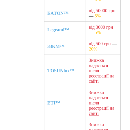
від 50000 грн
EATON™
—
5%
від 3000 грн
Legrand™
—
5%
від 500 грн
—
ЗЗКМ™
20%
Знижка
надається
TOSUNlux™
після
реєстрації на
сайті
Знижка
надається
ETI™
після
реєстрації на
сайті
Знижка
надається