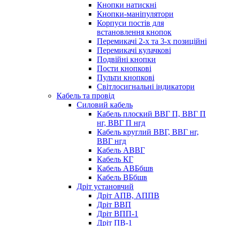
Кнопки натискні
Кнопки-маніпулятори
Корпуси постів для
встановлення кнопок
Перемикачі 2-х та 3-х позиційні
Перемикачі кулачкові
Подвійні кнопки
Пости кнопкові
Пульти кнопкові
Світлосигнальні індикатори
Кабель та провід
Силовий кабель
Кабель плоский ВВГ П, ВВГ П
нг, ВВГ П нгд
Кабель круглий ВВГ, ВВГ нг,
ВВГ нгд
Кабель АВВГ
Кабель КГ
Кабель АВБбшв
Кабель ВБбшв
Дріт установчий
Дріт АПВ, АППВ
Дріт ВВП
Дріт ВПП-1
Дріт ПВ-1