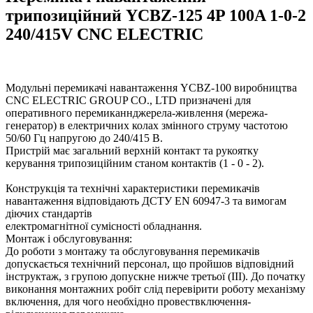
трипозиційний YCBZ-125 4P 100A 1-0-2
240/415V CNC ELECTRIC
Модульні перемикачі навантаження YCBZ-100 виробництва
CNC ELECTRIC GROUP CO., LTD призначені для
оперативного перемиканнджерела-живлення (мережа-
генератор) в електричних колах змінного струму частотою
50/60 Гц напругою до 240/415 В.
Пристрій має загальний верхній контакт та рукоятку
керування трипозиційним станом контактів (1 - 0 - 2).
Конструкція та технічні характеристики перемикачів
навантаження відповідають ДСТУ EN 60947-3 та вимогам
діючих стандартів
електромагнітної сумісності обладнання.
Монтаж і обслуговування:
До роботи з монтажу та обслуговування перемикачів
допускається технічний персонал, що пройшов відповідний
інструктаж, з групою допускне нижче третьої (III). До початку
виконання монтажних робіт слід перевірити роботу механізму
включення, для чого необхідно провествключення-