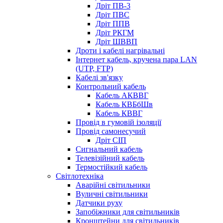
Дріт ПВ-3
Дріт ПВС
Дріт ППВ
Дріт РКГМ
Дріт ШВВП
Дроти і кабелі нагрівальні
Інтернет кабель, кручена пара LAN
(UTP, FTP)
Кабелі зв'язку
Контрольний кабель
Кабель АКВВГ
Кабель КВБбШв
Кабель КВВГ
Провід в гумовій ізоляції
Провід самонесучий
Дріт СІП
Сигнальний кабель
Телевізійний кабель
Термостійкий кабель
Світлотехніка
Аварійні світильники
Вуличні світильники
Датчики руху
Запобіжники для світильників
Кронштейни для світильників