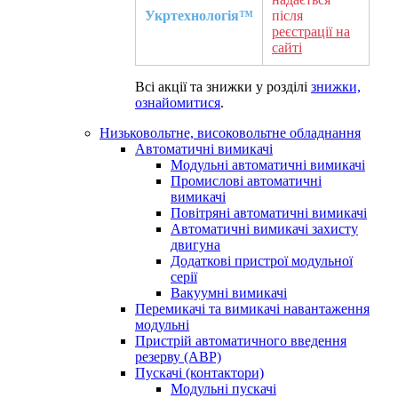
Укртехнологія™
після
реєстрації на
сайті
Всі акції та знижки у розділі
знижки,
ознайомитися
.
Низьковольтне, високовольтне обладнання
Автоматичні вимикачі
Модульні автоматичні вимикачі
Промислові автоматичні
вимикачі
Повітряні автоматичні вимикачі
Автоматичні вимикачі захисту
двигуна
Додаткові пристрої модульної
серії
Вакуумні вимикачі
Перемикачі та вимикачі навантаження
модульні
Пристрій автоматичного введення
резерву (АВР)
Пускачі (контактори)
Модульні пускачі