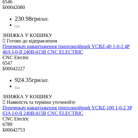
6546
Б00042080
230
.
98
грн
/шт.
ЗНИЖКА У КОШИКУ
Перемикач навантаження трипозиційний YCBZ-40 1-0-2 4P
40A I-0-II 240B/415B CNC ELECTRIC
CNC Electric
6547
Б00042227
924
.
35
грн
/шт.
ЗНИЖКА У КОШИКУ
Перемикач навантаження трипозиційний YCBZ-100 1-0-2 3P
63A I-0-II 240B/415B CNC ELECTRIC
CNC Electric
6789
Б00042753