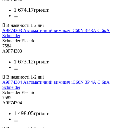
1 674
.
17
грн
/шт.
A9F74303 Автоматичний вимикач iC60N 3P 3А С 6кА
Schneider
Schneider Electric
7584
A9F74303
1 673
.
12
грн
/шт.
A9F74304 Автоматичний вимикач iC60N 3P 4А С 6кА
Schneider
Schneider Electric
7585
A9F74304
1 498
.
05
грн
/шт.