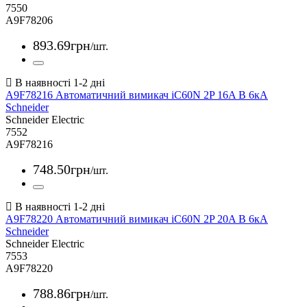
7550
A9F78206
893
.
69
грн
/шт.
A9F78216 Автоматичний вимикач iC60N 2P 16A В 6кА
Schneider
Schneider Electric
7552
A9F78216
748
.
50
грн
/шт.
A9F78220 Автоматичний вимикач iC60N 2P 20A В 6кА
Schneider
Schneider Electric
7553
A9F78220
788
.
86
грн
/шт.