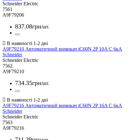
Schneider Electric
7561
A9F79206
837
.
08
грн
/шт.
A9F79210 Автоматичний вимикач iC60N 2P 10A С 6кА
Schneider
Schneider Electric
7562
A9F79210
734
.
35
грн
/шт.
A9F79216 Автоматичний вимикач iC60N 2P 16A С 6кА
Schneider
Schneider Electric
7563
A9F79216
711
.
29
грн
/шт.