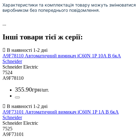
Характеристики та комплектація товару можуть змінюватися
виробником без попереднього повідомлення.
...
Інші товари тієї ж серії:
A9F78110 Автоматичний вимикач iC60N 1P 10A B 6кА
Schneider
Schneider Electric
7524
A9F78110
355
.
90
грн
/шт.
A9F73101 Автоматичний вимикач iC60N 1P 1A B 6кА
Schneider
Schneider Electric
7525
A9F73101