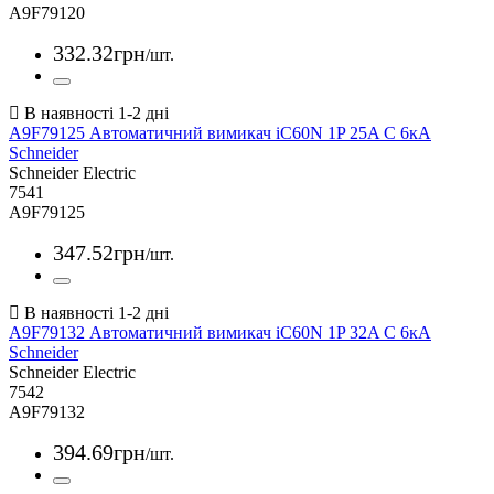
A9F79120
332
.
32
грн
/шт.
A9F79125 Автоматичний вимикач iC60N 1P 25A С 6кА
Schneider
Schneider Electric
7541
A9F79125
347
.
52
грн
/шт.
A9F79132 Автоматичний вимикач iC60N 1P 32A С 6кА
Schneider
Schneider Electric
7542
A9F79132
394
.
69
грн
/шт.