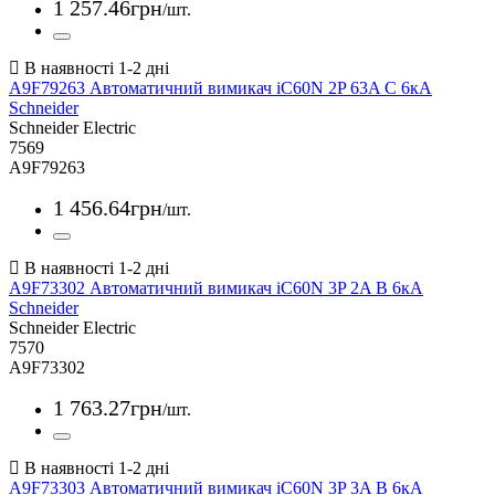
1 257
.
46
грн
/шт.
A9F79263 Автоматичний вимикач iC60N 2P 63A С 6кА
Schneider
Schneider Electric
7569
A9F79263
1 456
.
64
грн
/шт.
A9F73302 Автоматичний вимикач iC60N 3P 2A В 6кА
Schneider
Schneider Electric
7570
A9F73302
1 763
.
27
грн
/шт.
A9F73303 Автоматичний вимикач iC60N 3P 3A В 6кА