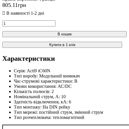
805
.
11
грн
В кошик
Купити в 1 клік
Характеристики
Серія:
Acti9 iC60N
Тип виробу:
Модульний вимикач
Час-струмові характеристики:
B
Умови використання:
АС/DC
Кількість полюсів:
2
Номінальний струм, А:
10
Здатність відключення, кА:
6
Тип монтажу:
На DIN рейку
Тип мережі:
постійний струм, змінний струм
Тип розчеплювача:
тепломагнітний