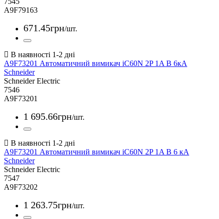
7545
A9F79163
671
.
45
грн
/шт.
A9F73201 Автоматичний вимикач iC60N 2P 1A В 6кА
Schneider
Schneider Electric
7546
A9F73201
1 695
.
66
грн
/шт.
A9F73201 Автоматичний вимикач iC60N 2P 1A В 6 кА
Schneider
Schneider Electric
7547
A9F73202
1 263
.
75
грн
/шт.