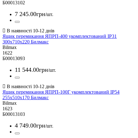
Б00013102
7 245
.
00
грн
/шт.
Ящик перемикання ЯПРП-400 укомплектований IP31
300х710х220 Билмакс
Bilmax
1622
Б00013093
11 544
.
00
грн
/шт.
Ящик перемикання ЯПРП-100Г укомплектований IP54
255х510х170 Билмакс
Bilmax
1623
Б00013103
4 749
.
00
грн
/шт.