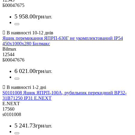
Б00047675
5 958
.
00
грн
/шт.
Ящик перемикання ЯПРП-630Г не укомплектований IP54
450х1000х280 Билмакс
Bilmax
12544
Б00047676
6 021
.
00
грн
/шт.
S0101008 Ящик ЯПРП-100А, рубильник перекидний BP32-
31B71250 IP31 E.NEXT
E.NEXT
17560
s0101008
5 241
.
73
грн
/шт.