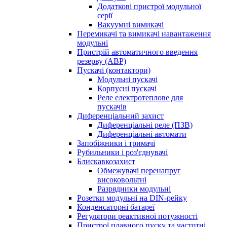
Додаткові пристрої модульної
серії
Вакуумні вимикачі
Перемикачі та вимикачі навантаження
модульні
Пристрій автоматичного введення
резерву (АВР)
Пускачі (контактори)
Модульні пускачі
Корпусні пускачі
Реле електротеплове для
пускачів
Диференціальний захист
Диференціальні реле (ПЗВ)
Диференціальні автомати
Запобіжники і тримачі
Рубильники і роз'єднувачі
Блискавкозахист
Обмежувачі перенапруг
високовольтні
Разрядники модульні
Розетки модульні на DIN-рейку
Конденсаторні батареї
Регулятори реактивної потужності
Пристрої плавного пуску та частотні