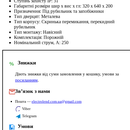
Ступінь захисту IP:
31
Габаритні розміри шир х вис х гл:
320 х 640 х 200
Призначення:
Під рубильник та запобіжники
Тип дверцят:
Металева
Тип корпусу:
Скринька перемикання, перекидний
рубильник
Тип монтажу:
Навісний
Комплектація:
Порожній
Номінальний струм, А:
250
Знижки
%
Діють знижки від суми замовлення у кошику, умови за
посиланням
.
Зв’язок з нами
Пошта —
electrolend.com.ua@gmail.com
Viber
Telegram
Умови