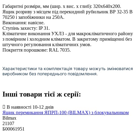
Габаритні розміри, мм (шир. х вис. х глиб): 320х640х200.
Ящик розриву з місцем під перекидний рубильник ВР 32-35 В
70250 і запобіжники на 250А.
Виконання: навісне.
Ступінь захисту: IP 31.
Кліматичне виконання УХЛ3 - для макрокліматичного району
з помірним і холодним кліматом. В закритому приміщенні без
штучного регулювання кліматичних умов.
Покриття порошкове: RAL 7035.
Характеристики та комплектація товару можуть змінюватися
виробником без попереднього повідомлення.
Інші товари тієї ж серії:
Ящик перемикання ЯПРП-100 (BILMAX) з блокувальником
Bilmax
21107
Б00061951