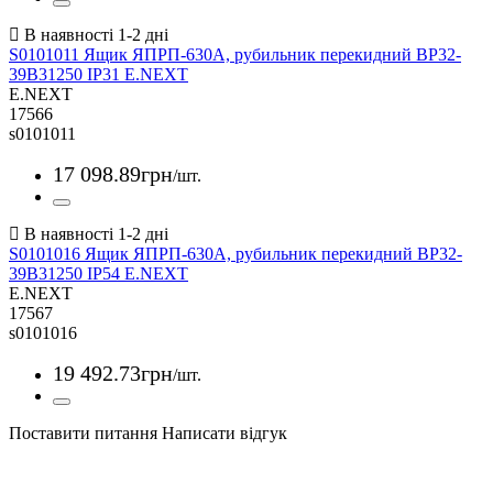
S0101011 Ящик ЯПРП-630А, рубильник перекидний BP32-
39B31250 IP31 E.NEXT
E.NEXT
17566
s0101011
17 098
.
89
грн
/шт.
S0101016 Ящик ЯПРП-630А, рубильник перекидний BP32-
39B31250 IP54 E.NEXT
E.NEXT
17567
s0101016
19 492
.
73
грн
/шт.
Поставити питання
Написати відгук