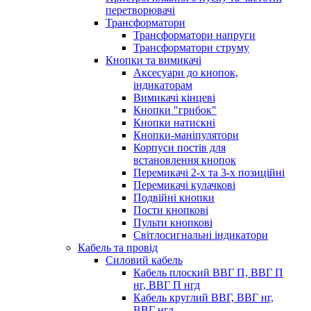
перетворювачі
Трансформатори
Трансформатори напруги
Трансформатори струму
Кнопки та вимикачі
Аксесуари до кнопок,
індикаторам
Вимикачі кінцеві
Кнопки "грибок"
Кнопки натискні
Кнопки-маніпулятори
Корпуси постів для
встановлення кнопок
Перемикачі 2-х та 3-х позиційні
Перемикачі кулачкові
Подвійні кнопки
Пости кнопкові
Пульти кнопкові
Світлосигнальні індикатори
Кабель та провід
Силовий кабель
Кабель плоский ВВГ П, ВВГ П
нг, ВВГ П нгд
Кабель круглий ВВГ, ВВГ нг,
ВВГ нгд