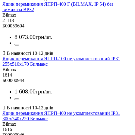
Ящик перемикання ЯПРП-400 Г (BILMAX, IP 54) без
вимикача ВР32
Bilmax
21118
Б00059604
8 073
.
00
грн
/шт.
Ящик перемикання ЯПРП-100 не укомплектований IP31
255х510х170 Билмакс
Bilmax
1614
Б00000944
1 608
.
00
грн
/шт.
Ящик перемикання ЯПРП-400 не укомплектований IP31
300х740х220 Билмакс
Bilmax
1616
Б00000946