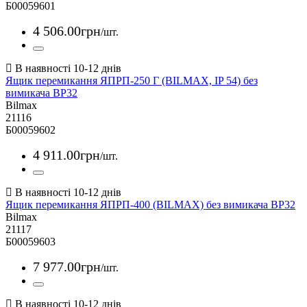
Б00059601
4 506
.
00
грн
/шт.
Ящик перемикання ЯПРП-250 Г (BILMAX, IP 54) без
вимикача ВР32
Bilmax
21116
Б00059602
4 911
.
00
грн
/шт.
Ящик перемикання ЯПРП-400 (BILMAX) без вимикача ВР32
Bilmax
21117
Б00059603
7 977
.
00
грн
/шт.