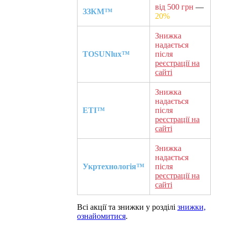
від 500 грн
—
ЗЗКМ™
20%
Знижка
надається
TOSUNlux™
після
реєстрації на
сайті
Знижка
надається
ETI™
після
реєстрації на
сайті
Знижка
надається
Укртехнологія™
після
реєстрації на
сайті
Всі акції та знижки у розділі
знижки,
ознайомитися
.