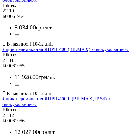
Bilmax
21110
Б00061954
8 034
.
00
грн
/шт.
Ящик перемикання ЯПРП-400 (BILMAX) з блокувальником
Bilmax
21111
Б00061955
11 928
.
00
грн
/шт.
Ящик перемикання ЯПРП-400 Г (BILMAX, IP 54) з
блокувальником
Bilmax
21112
Б00061956
12 027
.
00
грн
/шт.