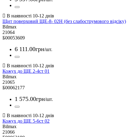
Щит поверховий ЩЕ-8- 02Н (без слабострумового відсіку)
Bilmax
21064
Б00053609
6 111
.
00
грн
/шт.
Кожух до ЩЕ 2-4ст 01
Bilmax
21065
Б00062177
1 575
.
00
грн
/шт.
Кожух до ЩЕ 5-6ст 02
Bilmax
21066