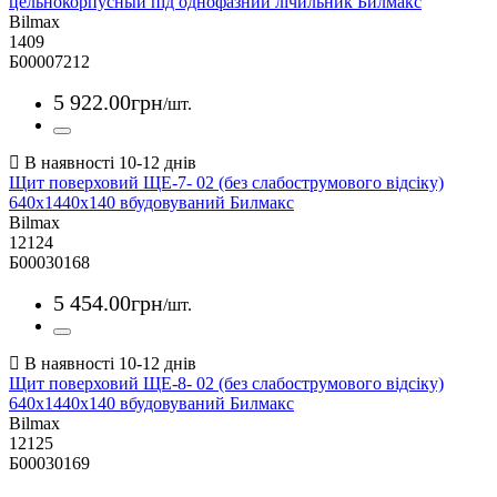
цельнокорпусный під однофазний лічильник Билмакс
Bilmax
1409
Б00007212
5 922
.
00
грн
/шт.
Щит поверховий ЩЕ-7- 02 (без слабострумового відсіку)
640х1440х140 вбудовуваний Билмакс
Bilmax
12124
Б00030168
5 454
.
00
грн
/шт.
Щит поверховий ЩЕ-8- 02 (без слабострумового відсіку)
640х1440х140 вбудовуваний Билмакс
Bilmax
12125
Б00030169