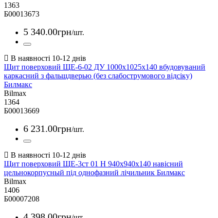
1363
Б00013673
5 340
.
00
грн
/шт.
Щит поверховий ЩЕ-6-02 ДУ 1000х1025х140 вбудовуваний
каркасний з фальшдверью (без слабострумового відсіку)
Билмакс
Bilmax
1364
Б00013669
6 231
.
00
грн
/шт.
Щит поверховий ЩЕ-3ст 01 Н 940х940х140 навісний
цельнокорпусный під однофазний лічильник Билмакс
Bilmax
1406
Б00007208
4 398
.
00
грн
/шт.