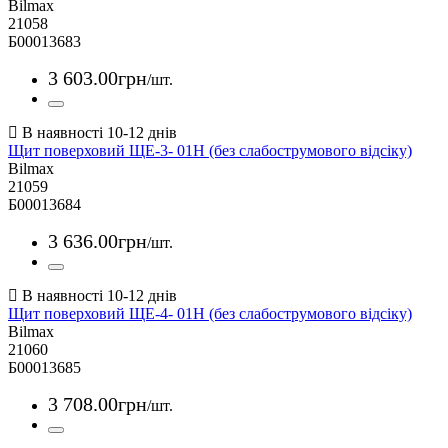
Bilmax
21058
Б00013683
3 603
.
00
грн
/шт.
Щит поверховий ЩЕ-3- 01Н (без слабострумового відсіку)
Bilmax
21059
Б00013684
3 636
.
00
грн
/шт.
Щит поверховий ЩЕ-4- 01Н (без слабострумового відсіку)
Bilmax
21060
Б00013685
3 708
.
00
грн
/шт.