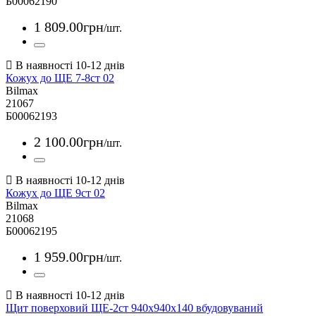
Б00062190
1 809
.
00
грн
/шт.
Кожух до ЩЕ 7-8ст 02
Bilmax
21067
Б00062193
2 100
.
00
грн
/шт.
Кожух до ЩЕ 9ст 02
Bilmax
21068
Б00062195
1 959
.
00
грн
/шт.
Щит поверховий ЩЕ-2ст 940х940х140 вбудовуваний