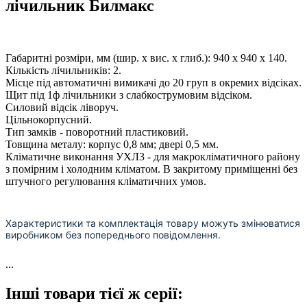
лічильник Билмакс
Габаритні розміри, мм (шир. х вис. х глиб.): 940 х 940 х 140.
Кількість лічильників: 2.
Місце під автоматичні вимикачі до 20 груп в окремих відсіках.
Щит під 1ф лічильники з слабкострумовим відсіком.
Силовий відсік ліворуч.
Цільнокорпусний.
Тип замків - поворотний пластиковий.
Товщина металу: корпус 0,8 мм; двері 0,5 мм.
Кліматичне виконання УХЛ3 - для макрокліматичного району
з помірним і холодним кліматом. В закритому приміщенні без
штучного регулювання кліматичних умов.
Характеристики та комплектація товару можуть змінюватися
виробником без попереднього повідомлення.
...
Інші товари тієї ж серії: