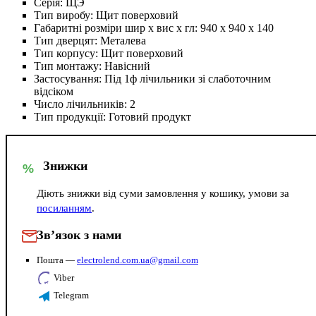
Серія:
ЩЭ
Тип виробу:
Щит поверховий
Габаритні розміри шир х вис х гл:
940 х 940 х 140
Тип дверцят:
Металева
Тип корпусу:
Щит поверховий
Тип монтажу:
Навісний
Застосування:
Під 1ф лічильники зі слаботочним
відсіком
Число лічильників:
2
Тип продукції:
Готовий продукт
Знижки
%
Діють знижки від суми замовлення у кошику, умови за
посиланням
.
Зв’язок з нами
Пошта —
electrolend.com.ua@gmail.com
Viber
Telegram