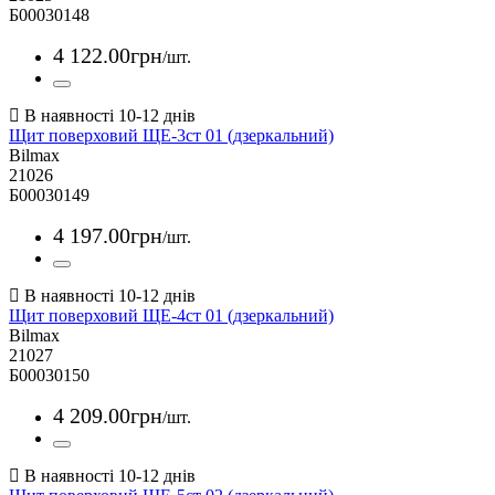
Б00030148
4 122
.
00
грн
/шт.
Щит поверховий ЩЕ-3ст 01 (дзеркальний)
Bilmax
21026
Б00030149
4 197
.
00
грн
/шт.
Щит поверховий ЩЕ-4ст 01 (дзеркальний)
Bilmax
21027
Б00030150
4 209
.
00
грн
/шт.