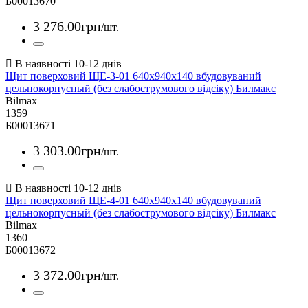
Б00013670
3 276
.
00
грн
/шт.
Щит поверховий ЩЕ-3-01 640х940х140 вбудовуваний
цельнокорпусный (без слабострумового відсіку) Билмакс
Bilmax
1359
Б00013671
3 303
.
00
грн
/шт.
Щит поверховий ЩЕ-4-01 640х940х140 вбудовуваний
цельнокорпусный (без слабострумового відсіку) Билмакс
Bilmax
1360
Б00013672
3 372
.
00
грн
/шт.