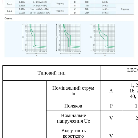
LEC/
Типовий тип
1, 2
Номінальний струм
A
16, 
ln
40, 
Поляков
P
1
Номінальне
V
2
напруження Ue
Відсутність
короткого
V