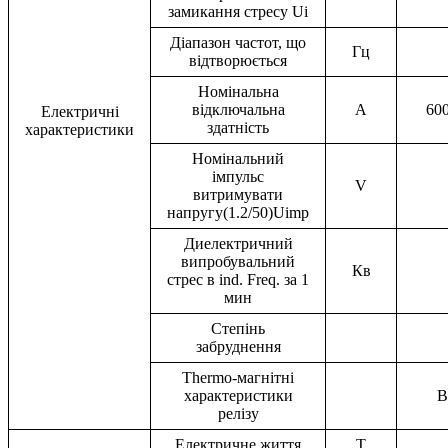
замикання стресу Ui
Діапазон частот, що
Гц
відтворюється
Номінальна
відключальна
A
600
Електричні
здатність
характеристики
Номінальний
імпульс
V
витримувати
напругу(1.2/50)Uimp
Диелектричний
випробувальний
Кв
стрес в ind. Freq. за 1
мин
Степінь
забруднення
Thermo-магнітні
характеристики
B
релізу
Електричне життя
T