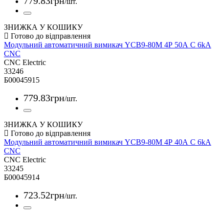
779
.
83
грн
/шт.
ЗНИЖКА У КОШИКУ
Модульний автоматичний вимикач YCB9-80M 4Р 50А С 6kА
CNC
CNC Electric
33246
Б00045915
779
.
83
грн
/шт.
ЗНИЖКА У КОШИКУ
Модульний автоматичний вимикач YCB9-80M 4Р 40А С 6kА
CNC
CNC Electric
33245
Б00045914
723
.
52
грн
/шт.