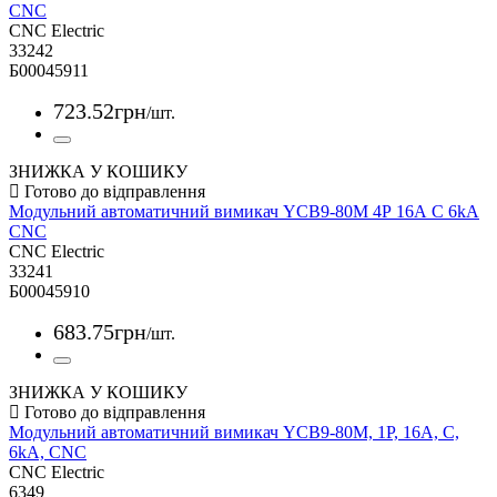
CNC
CNC Electric
33242
Б00045911
723
.
52
грн
/шт.
ЗНИЖКА У КОШИКУ
Модульний автоматичний вимикач YCB9-80M 4Р 16А С 6kА
CNC
CNC Electric
33241
Б00045910
683
.
75
грн
/шт.
ЗНИЖКА У КОШИКУ
Модульний автоматичний вимикач YCB9-80M, 1Р, 16А, С,
6kА, CNC
CNC Electric
6349