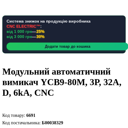
Система знижок на продукцію виробника
CNC ELECTRIC™
:
від 1 000 грн
—
25%
від 3 000 грн
—
30%
Додати товар до кошика
Модульний автоматичний
вимикач YCB9-80M, 3Р, 32А,
D, 6kА, CNC
6691
Б00038329