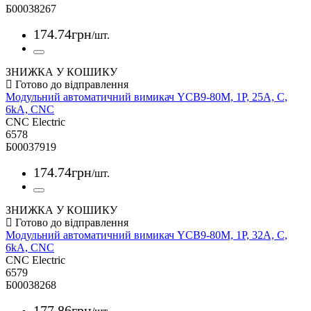
Б00038267
174
.
74
грн
/шт.
ЗНИЖКА У КОШИКУ
Модульний автоматичний вимикач YCB9-80M, 1Р, 25А, С,
6kА, CNC
CNC Electric
6578
Б00037919
174
.
74
грн
/шт.
ЗНИЖКА У КОШИКУ
Модульний автоматичний вимикач YCB9-80M, 1Р, 32А, С,
6kА, CNC
CNC Electric
6579
Б00038268
177
.
86
грн