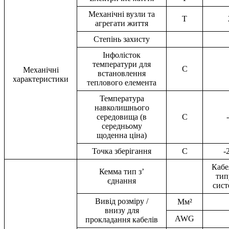
Механічні вузли та
T
агрегати життя
Степінь захисту
Інфолісток
температури для
C
Механічні
встановлення
характеристики
теплового елемента
Температура
навколишнього
середовища (в
C
середньому
щоденна ціна)
Точка зберігання
C
-
Кабе
Кемма тип з’
тип
єднання
сист
Вивід розміру /
Мм²
внизу для
AWG
прокладання кабелів