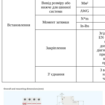
Вивід розміру або
Мм²
нижче для шинної
AWG
системи
N*m
Момент затяжки
Встановлення
In-Ibs
Згі
EN 
до
Закріплення
діаг
при
п
З в
З' єднання
н
ч