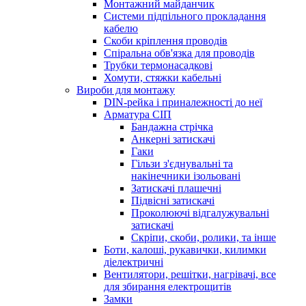
Монтажний майданчик
Системи підпільного прокладання
кабелю
Скоби кріплення проводів
Спіральна обв'язка для проводів
Трубки термонасадкові
Хомути, стяжки кабельні
Вироби для монтажу
DIN-рейка і приналежності до неї
Арматура СІП
Бандажна стрічка
Анкерні затискачі
Гаки
Гільзи з'єднувальні та
накінечники ізольовані
Затискачі плашечні
Підвісні затискачі
Проколюючі відгалужувальні
затискачі
Скріпи, скоби, ролики, та інше
Боти, калоші, рукавички, килимки
діелектричні
Вентилятори, решітки, нагрівачі, все
для збирання електрощитів
Замки