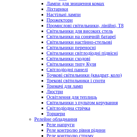
Лампи для знищення комах
Ліхтарики
Настільні лампи
Прожектори
Промислові світильники, лінійні, Т8
Світильники для високих стель
Світильники на сонячній батареї
Світильники настінно-стельові
Світильники переносні
Світильники світлодіодні підвісні
Світильники сходові
Світильники типу Куля
Світлодіодні панелі
Точкові світильники (квадрат, коло)
Трекові світильники і споти
Тримачі для ламп
Люстри
Освітлення для теплиць
Світильники з пультом керування
Світлодіодна стрічка
Торшери
Релейне обладнання
Реле напруги
Реле контролю рівня рідини
Реле контролю струму