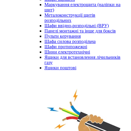
Маркування електрощита (наліпки на
щит)
Металоконструкції щитів
розподільних
Шафи ввідно-розподільні (ВРУ)
Панелі монтажні та інше для боксів
Пульти керування
Шафа силова розподільча
Шафи протипожежні
Шини електротехнічні
Ящики для встановлення лічильників
газу
Ящики поштові