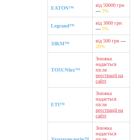
від 50000 грн
EATON™
—
5%
від 3000 грн
Legrand™
—
5%
від 500 грн
—
ЗЗКМ™
20%
Знижка
надається
TOSUNlux™
після
реєстрації на
сайті
Знижка
надається
ETI™
після
реєстрації на
сайті
Знижка
надається
Укртехнологія™
після