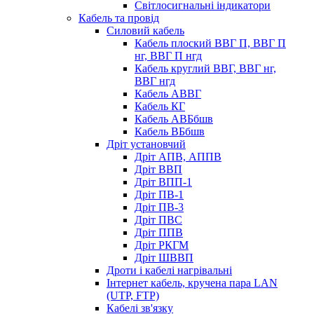
Світлосигнальні індикатори
Кабель та провід
Силовий кабель
Кабель плоский ВВГ П, ВВГ П
нг, ВВГ П нгд
Кабель круглий ВВГ, ВВГ нг,
ВВГ нгд
Кабель АВВГ
Кабель КГ
Кабель АВБбшв
Кабель ВБбшв
Дріт установчий
Дріт АПВ, АППВ
Дріт ВВП
Дріт ВПП-1
Дріт ПВ-1
Дріт ПВ-3
Дріт ПВС
Дріт ППВ
Дріт РКГМ
Дріт ШВВП
Дроти і кабелі нагрівальні
Інтернет кабель, кручена пара LAN
(UTP, FTP)
Кабелі зв'язку