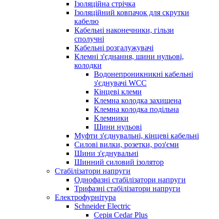
Ізоляційна стрічка
Ізоляційний ковпачок для скрутки
кабелю
Кабельні наконечники, гільзи
сполучні
Кабельні розгалужувачі
Клемні з'єднання, шини нульові,
колодки
Водонепроникникнi кабельнi
з'єднувачi WCC
Кінцеві клеми
Клемна колодка захищена
Клемна колодка подільна
Клемники
Шини нульові
Муфти з'єднувальні, кінцеві кабельні
Силові вилки, розетки, роз'єми
Шини з'єднувальні
Шинний силовий ізолятор
Стабілізатори напруги
Однофазні стабілізатори напруги
Трифазні стабілізатори напруги
Електрофурнітура
Schneider Electric
Серія Cedar Plus