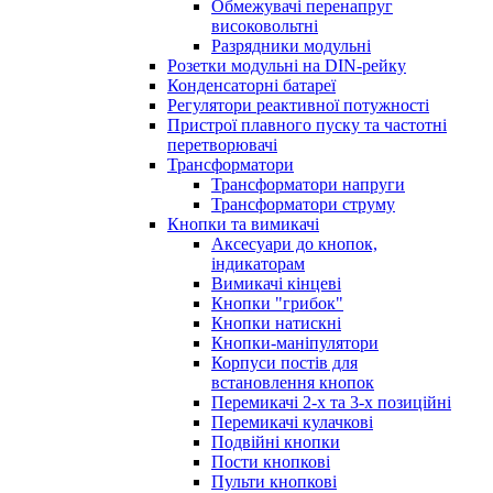
Обмежувачі перенапруг
високовольтні
Разрядники модульні
Розетки модульні на DIN-рейку
Конденсаторні батареї
Регулятори реактивної потужності
Пристрої плавного пуску та частотні
перетворювачі
Трансформатори
Трансформатори напруги
Трансформатори струму
Кнопки та вимикачі
Аксесуари до кнопок,
індикаторам
Вимикачі кінцеві
Кнопки "грибок"
Кнопки натискні
Кнопки-маніпулятори
Корпуси постів для
встановлення кнопок
Перемикачі 2-х та 3-х позиційні
Перемикачі кулачкові
Подвійні кнопки
Пости кнопкові
Пульти кнопкові