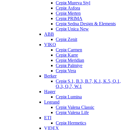
Серія Mureva Styl
Серія Asfora
Серія Merten
Серія PRIMA
Серія Sedna Design & Elements
Серія Unica New
ABB
Серія Zenit
VIKO
Серія Сarmen
Серія Karre
Серія Meridian
Серія Palmiye
Серія Vera
Berker
Серія S.1, B.3, B.7, K.1, K.5, Q.1,
Q.3, Q.7, W.1
Hager
Серія Lumina
Legrand
Серія Valena Classic
Серія Valena Life
ETI
Серія Hermetics
VIDEX