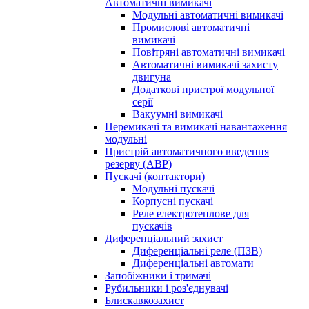
Автоматичні вимикачі
Модульні автоматичні вимикачі
Промислові автоматичні
вимикачі
Повітряні автоматичні вимикачі
Автоматичні вимикачі захисту
двигуна
Додаткові пристрої модульної
серії
Вакуумні вимикачі
Перемикачі та вимикачі навантаження
модульні
Пристрій автоматичного введення
резерву (АВР)
Пускачі (контактори)
Модульні пускачі
Корпусні пускачі
Реле електротеплове для
пускачів
Диференціальний захист
Диференціальні реле (ПЗВ)
Диференціальні автомати
Запобіжники і тримачі
Рубильники і роз'єднувачі
Блискавкозахист