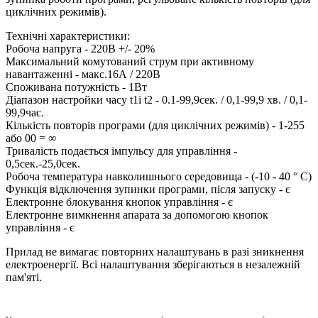
циклічних режимів).
Технічні характеристики:
Робоча напруга - 220В +/- 20%
Максимальний комутований струм при активному
навантаженні - макс.16А / 220В
Споживана потужність - 1Вт
Діапазон настройки часу t1і t2 - 0.1-99,9сек. / 0,1-99,9 хв. / 0,1-
99,9час.
Кількість повторів програми (для циклічних режимів) - 1-255
або 00 = ∞
Тривалість подається імпульсу для управління -
0,5сек.-25,0сек.
Робоча температура навколишнього середовища - (-10 - 40 ° С)
Функція відключення зупинки програми, після запуску - є
Електронне блокування кнопок управління - є
Електронне вимкнення апарата за допомогою кнопок
управління - є
Прилад не вимагає повторних налаштувань в разі зникнення
електроенергії. Всі налаштування зберігаються в незалежній
пам'яті.