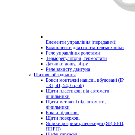
Елементи управління (передавачі)
Компоненти для систем телемеханіки
Реле управління ролетами
Терморегулятори, термостати
Датчики дощу, вітру
Реле захисту двигуна
Щитове обладнання
Бокси монтажні навісні, вбудовані (IP
- 31, 41, 54, 65, 66)
Щити пластикові під автомати,
лічильники
Щити металеві під автомати,
лічильники
Бокси підлогові
Щити поверхові
Ящики розривні, перекидні (ЯР, ЯРП,
ЯПРП)
Шафи каркасні