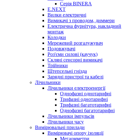
Серія BINERA
E.NEXT
Вилки електричні
Вимикачі з проводом, диммери
Електрична фурнітура, накладний
монтаж
Колодки
Мережевий розгалужувач
Подовжувачі
Роз'єми силові (каучук)
Скляні сенсорні вимикачі
Трійники
Штепсельні гнізда
Зарядні пристрої та кабелі
Лічильники
Лічильники електроенергії
Однофазні однотарифні
Трифазні однотарифні
Трифазні багатотарифні
Однофазні багатотарифні
Лічильники імпульсів
Лічильники часу
Вимірювальні прилади
Вимірювачі опору ізоляції
Мегаомметри