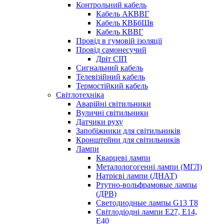
Контрольний кабель
Кабель АКВВГ
Кабель КВБбШв
Кабель КВВГ
Провід в гумовій ізоляції
Провід самонесучий
Дріт СІП
Сигнальний кабель
Телевізійний кабель
Термостійкий кабель
Світлотехніка
Аварійні світильники
Вуличні світильники
Датчики руху
Запобіжники для світильників
Кронштейни для світильників
Лампи
Кварцеві лампи
Металологогенні лампи (МГЛ)
Натрієві лампи (ДНАТ)
Ртутно-вольфрамовые лампы
(ДРВ)
Светодиодные лампы G13 Т8
Світлодіодні лампи E27, E14,
E40