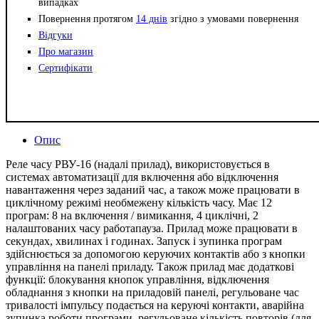
випадках
Повернення протягом
14 днів
згідно з умовами повернення
Відгуки
Про магазин
Сертифікати
Опис
Реле часу РВУ-16 (надалі прилад), використовується в
системах автоматизації для включення або відключення
навантаження через заданий час, а також може працювати в
циклічному режимі необмежену кількість часу. Має 12
програм: 8 на включення / вимикання, 4 циклічні, 2
налаштованих часу работапауза. Прилад може працювати в
секундах, хвилинах і годинах. Запуск і зупинка програм
здійснюється за допомогою керуючих контактів або з кнопки
управління на панелі приладу. Також прилад має додаткові
функції: блокування кнопок управління, відключення
обладнання з кнопки на приладовій панелі, регульоване час
тривалості імпульсу подається на керуючі контакти, аварійна
зупинка роботи програми, регульоване кількість повторів (для