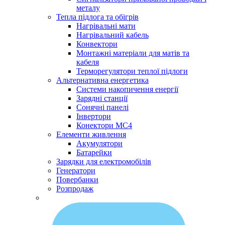
металу
Тепла підлога та обігрів
Нагрівальні мати
Нагрівальний кабель
Конвектори
Монтажні матеріали для матів та
кабеля
Терморегулятори теплої підлоги
Альтернативна енергетика
Системи накопичення енергії
Зарядні станції
Сонячні панелі
Інвертори
Конектори МС4
Елементи живлення
Акумулятори
Батарейки
Зарядки для електромобілів
Генератори
Повербанки
Розпродаж