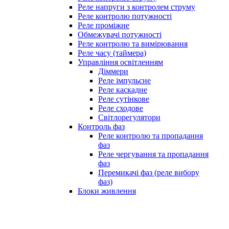
Реле напруги з контролем струму
Реле контролю потужності
Реле проміжне
Обмежувачі потужності
Реле контролю та вимірювання
Реле часу (таймера)
Управління освітленням
Діммери
Реле імпульсне
Реле каскадне
Реле сутінкове
Реле сходове
Світлорегулятори
Контроль фаз
Реле контролю та пропадання
фаз
Реле чергування та пропадання
фаз
Перемикачі фаз (реле вибору
фаз)
Блоки живлення