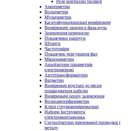
Реле контролю ізоляції
Амперметри
Вольтметри
Мультиметри
Багатофункціональні вимірювачі
Вимірювачі ланцюга фаза-нуль
Заземлення переносне
Покажчики напруги
Штанги
Частотоміри
Покажчик чергування фаз
Мікроомметри
Аналізатори параметрів
електромережі
Автотрансформатори
Ватметри
Вимірювач відстані до місця
пошкодження кабелю
Вимірювачі опору заземлення
Вольтамперфазометри
Кліщі струмовимірювальні
Набори інструмента
електромонтажника
Сигналізатори прихованої проводки і
металу