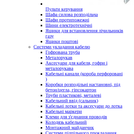
Пульти керування
Шафа силова розподільча
Шафи протипожежні
Шини електротехнічні
Ящики для встановлення лічильників
газу
Ящики поштові
Системи укладання кабелю
Гофрована труба
Металорукав
Аксесуари для кабеля, гофри і
металорукава
Кабельні канали (короба перфоровані
)
Коробки розподільні настановні, під
бетон/цегла, гіпсокартон
Труби пластикові, металеві
Кабельний ввід (сальник)
Кабельні лотки та аксесуари до лотка
Кабельні маркери
Клеми для з'єднання проводів
Колодязь кабельний
Монтажний майданчик
Системи підпільного прокладання