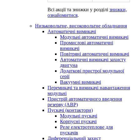
Всі акції та знижки у розділі
знижки,
ознайомитися
.
Низьковольтне, високовольтне обладнання
Автоматичні вимикачі
Модульні автоматичні вимикачі
Промислові автоматичні
вимикачі
Повітряні автоматичні вимикачі
Автоматичні вимикачі захисту
двигуна
Додаткові пристрої модульної
серії
Вакуумні вимикачі
Перемикачі та вимикачі навантаження
модульні
Пристрій автоматичного введення
резерву (АВР)
Пускачі (контактори)
Модульні пускачі
Корпусні пускачі
Реле електротеплове для
пускачів
Диференціальний захист