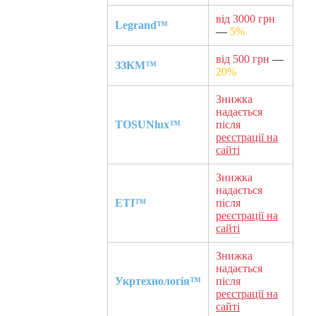
від 3000 грн
Legrand™
—
5%
від 500 грн
—
ЗЗКМ™
20%
Знижка
надається
TOSUNlux™
після
реєстрації на
сайті
Знижка
надається
ETI™
після
реєстрації на
сайті
Знижка
надається
Укртехнологія™
після
реєстрації на
сайті