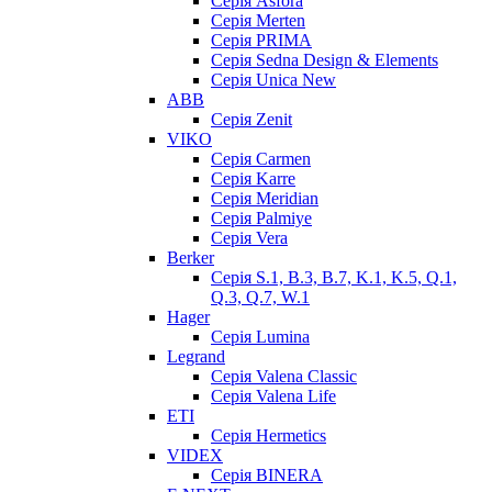
Серія Asfora
Серія Merten
Серія PRIMA
Серія Sedna Design & Elements
Серія Unica New
ABB
Серія Zenit
VIKO
Серія Сarmen
Серія Karre
Серія Meridian
Серія Palmiye
Серія Vera
Berker
Серія S.1, B.3, B.7, K.1, K.5, Q.1,
Q.3, Q.7, W.1
Hager
Серія Lumina
Legrand
Серія Valena Classic
Серія Valena Life
ETI
Серія Hermetics
VIDEX
Серія BINERA