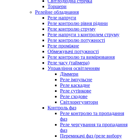
Світлодіодна стрічка
Торшери
Релейне обладнання
Реле напруги
Реле контролю рівня рідини
Реле контролю струму
Реле напруги з контролем струму
Реле контролю потужності
Реле проміжне
Обмежувачі потужності
Реле контролю та вимірювання
Реле часу (таймера)
Управління освітленням
Діммери
Реле імпульсне
Реле каскадне
Реле сутінкове
Реле сходове
Світлорегулятори
Контроль фаз
Реле контролю та пропадання
фаз
Реле чергування та пропадання
фаз
Перемикачі фаз (реле вибору