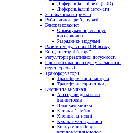
Диференціальні реле (ПЗВ)
Диференціальні автомати
Запобіжники і тримачі
Рубильники і роз'єднувачі
Блискавкозахист
Обмежувачі перенапруг
високовольтні
Разрядники модульні
Розетки модульні на DIN-рейку
Конденсаторні батареї
Регулятори реактивної потужності
Пристрої плавного пуску та частотні
перетворювачі
Трансформатори
Трансформатори напруги
Трансформатори струму
Кнопки та вимикачі
Аксесуари до кнопок,
індикаторам
Вимикачі кінцеві
Кнопки "грибок"
Кнопки натискні
Кнопки-маніпулятори
Корпуси постів для
встановлення кнопок