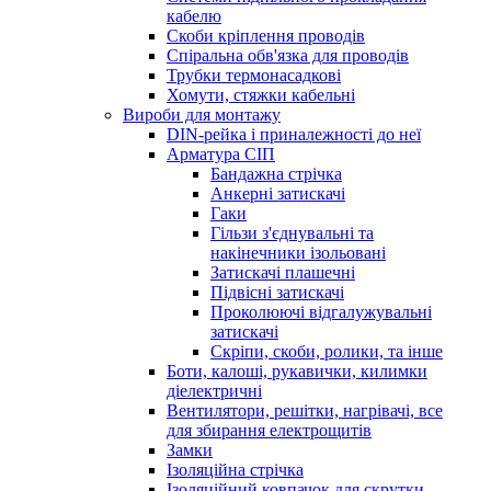
кабелю
Скоби кріплення проводів
Спіральна обв'язка для проводів
Трубки термонасадкові
Хомути, стяжки кабельні
Вироби для монтажу
DIN-рейка і приналежності до неї
Арматура СІП
Бандажна стрічка
Анкерні затискачі
Гаки
Гільзи з'єднувальні та
накінечники ізольовані
Затискачі плашечні
Підвісні затискачі
Проколюючі відгалужувальні
затискачі
Скріпи, скоби, ролики, та інше
Боти, калоші, рукавички, килимки
діелектричні
Вентилятори, решітки, нагрівачі, все
для збирання електрощитів
Замки
Ізоляційна стрічка
Ізоляційний ковпачок для скрутки