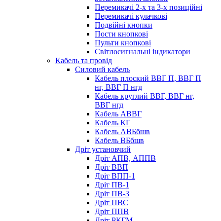
Перемикачі 2-х та 3-х позиційні
Перемикачі кулачкові
Подвійні кнопки
Пости кнопкові
Пульти кнопкові
Світлосигнальні індикатори
Кабель та провід
Силовий кабель
Кабель плоский ВВГ П, ВВГ П
нг, ВВГ П нгд
Кабель круглий ВВГ, ВВГ нг,
ВВГ нгд
Кабель АВВГ
Кабель КГ
Кабель АВБбшв
Кабель ВБбшв
Дріт установчий
Дріт АПВ, АППВ
Дріт ВВП
Дріт ВПП-1
Дріт ПВ-1
Дріт ПВ-3
Дріт ПВС
Дріт ППВ
Дріт РКГМ