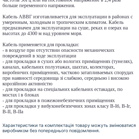
больше переменного напряжения.
Кабель АВВГ изготавливается для эксплуатации в районах с
умеренным, холодным и тропическим климатом. Кабель
предназначен для эксплуатации на суше, реках и озерах на
высотах до 4300 м над уровнем моря.
Кабель применяется для прокладки:
- в воздухе при отсутствии опасности механических
повреждений в ходе эксплуатации
- для прокладки в сухих або вологих приміщеннях (тунелях),
каналах, кабельних полуэтажах, шахтах, колекторах,
виробничих приміщеннях, частково затапливаемых спорудах
при наявності середовища зі слабкою, середньою і високою
корозійною активністю
- для прокладки на спеціальних кабельних естакадах, по
мостах і в блоках
- для прокладки в пожежонебезпечних приміщеннях
- для прокладки у вибухонебезпечних зонах класу B-Іб, B-Іг,
В-ІІ, В-ІІа
Характеристики та комплектація товару можуть змінюватися
виробником без попереднього повідомлення.