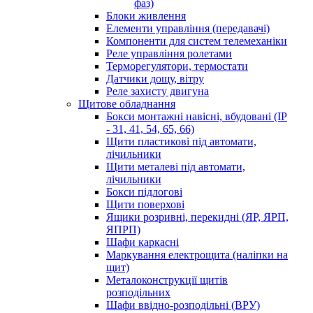
фаз)
Блоки живлення
Елементи управління (передавачі)
Компоненти для систем телемеханіки
Реле управління ролетами
Терморегулятори, термостати
Датчики дощу, вітру
Реле захисту двигуна
Щитове обладнання
Бокси монтажні навісні, вбудовані (IP
- 31, 41, 54, 65, 66)
Щити пластикові під автомати,
лічильники
Щити металеві під автомати,
лічильники
Бокси підлогові
Щити поверхові
Ящики розривні, перекидні (ЯР, ЯРП,
ЯПРП)
Шафи каркасні
Маркування електрощита (наліпки на
щит)
Металоконструкції щитів
розподільних
Шафи ввідно-розподільні (ВРУ)