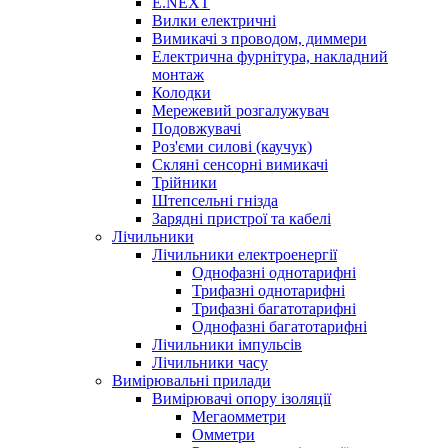
E.NEXT
Вилки електричні
Вимикачі з проводом, диммери
Електрична фурнітура, накладний
монтаж
Колодки
Мережевий розгалужувач
Подовжувачі
Роз'єми силові (каучук)
Скляні сенсорні вимикачі
Трійники
Штепсельні гнізда
Зарядні пристрої та кабелі
Лічильники
Лічильники електроенергії
Однофазні однотарифні
Трифазні однотарифні
Трифазні багатотарифні
Однофазні багатотарифні
Лічильники імпульсів
Лічильники часу
Вимірювальні прилади
Вимірювачі опору ізоляції
Мегаомметри
Омметри