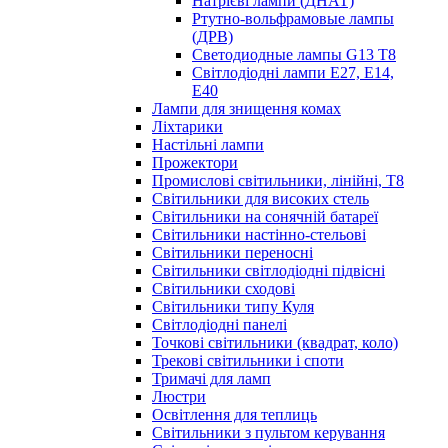
Натрієві лампи (ДНАТ)
Ртутно-вольфрамовые лампы
(ДРВ)
Светодиодные лампы G13 Т8
Світлодіодні лампи E27, E14,
E40
Лампи для знищення комах
Ліхтарики
Настільні лампи
Прожектори
Промислові світильники, лінійні, Т8
Світильники для високих стель
Світильники на сонячній батареї
Світильники настінно-стельові
Світильники переносні
Світильники світлодіодні підвісні
Світильники сходові
Світильники типу Куля
Світлодіодні панелі
Точкові світильники (квадрат, коло)
Трекові світильники і споти
Тримачі для ламп
Люстри
Освітлення для теплиць
Світильники з пультом керування