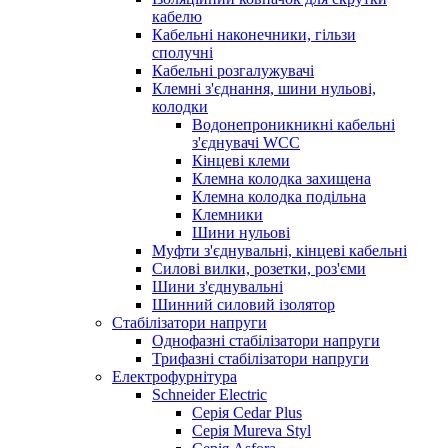
кабелю
Кабельні наконечники, гільзи
сполучні
Кабельні розгалужувачі
Клемні з'єднання, шини нульові,
колодки
Водонепроникникнi кабельнi
з'єднувачi WCC
Кінцеві клеми
Клемна колодка захищена
Клемна колодка подільна
Клемники
Шини нульові
Муфти з'єднувальні, кінцеві кабельні
Силові вилки, розетки, роз'єми
Шини з'єднувальні
Шинний силовий ізолятор
Стабілізатори напруги
Однофазні стабілізатори напруги
Трифазні стабілізатори напруги
Електрофурнітура
Schneider Electric
Серія Cedar Plus
Серія Mureva Styl