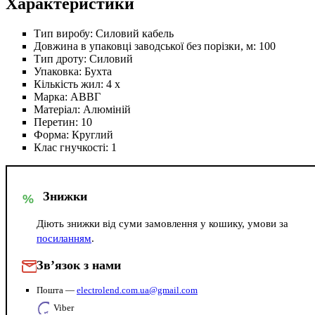
Характеристики
Тип виробу:
Силовий кабель
Довжина в упаковці заводської без порізки, м:
100
Тип дроту:
Силовий
Упаковка:
Бухта
Кількість жил:
4 х
Марка:
АВВГ
Матеріал:
Алюміній
Перетин:
10
Форма:
Круглий
Клас гнучкості:
1
Знижки
%
Діють знижки від суми замовлення у кошику, умови за
посиланням
.
Зв’язок з нами
Пошта —
electrolend.com.ua@gmail.com
Viber