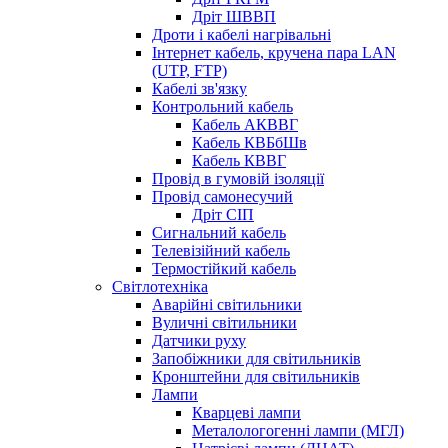
Дріт ШВВП
Дроти і кабелі нагрівальні
Інтернет кабель, кручена пара LAN
(UTP, FTP)
Кабелі зв'язку
Контрольний кабель
Кабель АКВВГ
Кабель КВБбШв
Кабель КВВГ
Провід в гумовій ізоляції
Провід самонесучий
Дріт СІП
Сигнальний кабель
Телевізійний кабель
Термостійкий кабель
Світлотехніка
Аварійні світильники
Вуличні світильники
Датчики руху
Запобіжники для світильників
Кронштейни для світильників
Лампи
Кварцеві лампи
Металологогенні лампи (МГЛ)