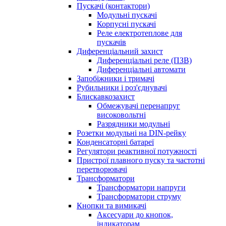
Пускачі (контактори)
Модульні пускачі
Корпусні пускачі
Реле електротеплове для
пускачів
Диференціальний захист
Диференціальні реле (ПЗВ)
Диференціальні автомати
Запобіжники і тримачі
Рубильники і роз'єднувачі
Блискавкозахист
Обмежувачі перенапруг
високовольтні
Разрядники модульні
Розетки модульні на DIN-рейку
Конденсаторні батареї
Регулятори реактивної потужності
Пристрої плавного пуску та частотні
перетворювачі
Трансформатори
Трансформатори напруги
Трансформатори струму
Кнопки та вимикачі
Аксесуари до кнопок,
індикаторам