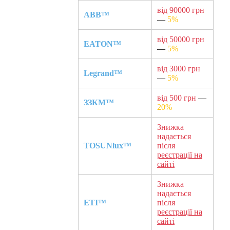
від 90000 грн
ABB™
—
5%
від 50000 грн
EATON™
—
5%
від 3000 грн
Legrand™
—
5%
від 500 грн
—
ЗЗКМ™
20%
Знижка
надається
TOSUNlux™
після
реєстрації на
сайті
Знижка
надається
ETI™
після
реєстрації на
сайті