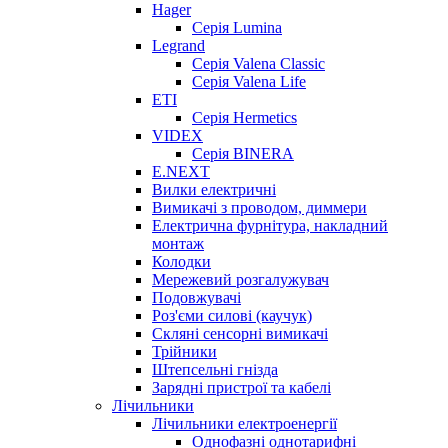
Hager
Серія Lumina
Legrand
Серія Valena Classic
Серія Valena Life
ETI
Серія Hermetics
VIDEX
Серія BINERA
E.NEXT
Вилки електричні
Вимикачі з проводом, диммери
Електрична фурнітура, накладний
монтаж
Колодки
Мережевий розгалужувач
Подовжувачі
Роз'єми силові (каучук)
Скляні сенсорні вимикачі
Трійники
Штепсельні гнізда
Зарядні пристрої та кабелі
Лічильники
Лічильники електроенергії
Однофазні однотарифні