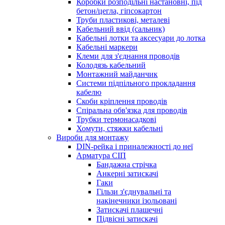
Коробки розподільні настановні, під
бетон/цегла, гіпсокартон
Труби пластикові, металеві
Кабельний ввід (сальник)
Кабельні лотки та аксесуари до лотка
Кабельні маркери
Клеми для з'єднання проводів
Колодязь кабельний
Монтажний майданчик
Системи підпільного прокладання
кабелю
Скоби кріплення проводів
Спіральна обв'язка для проводів
Трубки термонасадкові
Хомути, стяжки кабельні
Вироби для монтажу
DIN-рейка і приналежності до неї
Арматура СІП
Бандажна стрічка
Анкерні затискачі
Гаки
Гільзи з'єднувальні та
накінечники ізольовані
Затискачі плашечні
Підвісні затискачі