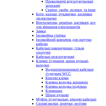
Проколюючі відгалужувальні
затискачі
Скріпи, скоби, ролики, та інше
Боти, калоші, рукавички, килимки
діелектричні
Вентилятори, решітки, нагрівачі, все
для збирання електрощитів
Замки
Ізоляційна стрічка
Ізоляційний ковпачок для скрутки
кабелю
Кабельні наконечники, гільзи
сполучні
Кабельні розгалужувачі
Клемні з'єднання, шини нульові,
колодки
Водонепроникникнi кабельнi
з'єднувачi WCC
Кінцеві клеми
Клемна колодка захищена
Клемна колодка подільна
Клемники
Шини нульові
Муфти з'єднувальні, кінцеві кабельні
Силові вилки, розетки, роз'єми