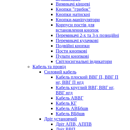
Вимикачі кінцеві
Кнопки "грибок"
Кнопки натискні
Кнопки-маніпулятори
Корпуси постів для
встановлення кнопок
Перемикачі 2-х та 3-х позиційні
Перемикачі кулачкові
Подвійні кнопки
Пости кнопкові
Пульти кнопкові
Світлосигнальні індикатори
Кабель та провід
Силовий кабель
Кабель плоский ВВГ П, ВВГ П
нг, ВВГ П нгд
Кабель круглий ВВГ, ВВГ нг,
ВВГ нгд
Кабель АВВГ
Кабель КГ
Кабель АВБбшв
Кабель ВБбшв
Дріт установчий
Дріт АПВ, АППВ
Дріт ВВП