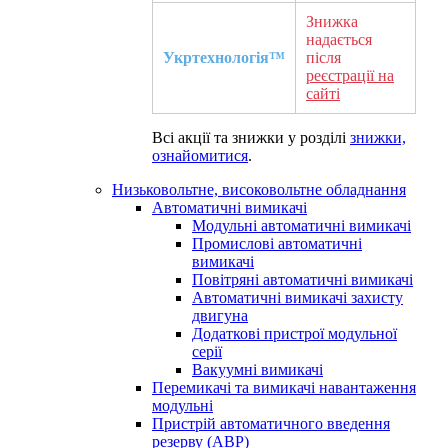
Знижка
надається
Укртехнологія™
після
реєстрації на
сайті
Всі акції та знижки у розділі
знижки,
ознайомитися
.
Низьковольтне, високовольтне обладнання
Автоматичні вимикачі
Модульні автоматичні вимикачі
Промислові автоматичні
вимикачі
Повітряні автоматичні вимикачі
Автоматичні вимикачі захисту
двигуна
Додаткові пристрої модульної
серії
Вакуумні вимикачі
Перемикачі та вимикачі навантаження
модульні
Пристрій автоматичного введення
резерву (АВР)