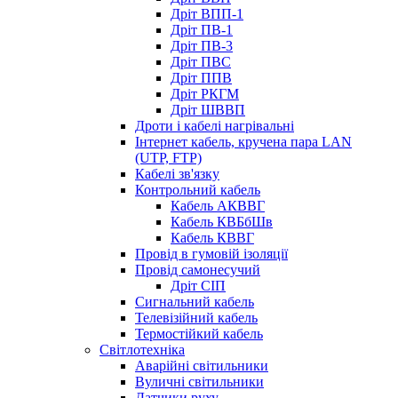
Дріт ВПП-1
Дріт ПВ-1
Дріт ПВ-3
Дріт ПВС
Дріт ППВ
Дріт РКГМ
Дріт ШВВП
Дроти і кабелі нагрівальні
Інтернет кабель, кручена пара LAN
(UTP, FTP)
Кабелі зв'язку
Контрольний кабель
Кабель АКВВГ
Кабель КВБбШв
Кабель КВВГ
Провід в гумовій ізоляції
Провід самонесучий
Дріт СІП
Сигнальний кабель
Телевізійний кабель
Термостійкий кабель
Світлотехніка
Аварійні світильники
Вуличні світильники
Датчики руху