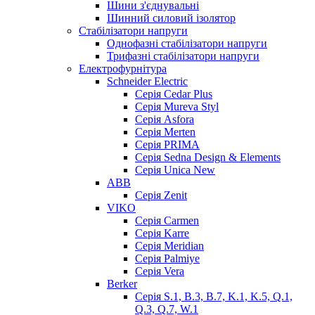
Шини з'єднувальні
Шинний силовий ізолятор
Стабілізатори напруги
Однофазні стабілізатори напруги
Трифазні стабілізатори напруги
Електрофурнітура
Schneider Electric
Серія Cedar Plus
Серія Mureva Styl
Серія Asfora
Серія Merten
Серія PRIMA
Серія Sedna Design & Elements
Серія Unica New
ABB
Серія Zenit
VIKO
Серія Сarmen
Серія Karre
Серія Meridian
Серія Palmiye
Серія Vera
Berker
Серія S.1, B.3, B.7, K.1, K.5, Q.1,
Q.3, Q.7, W.1