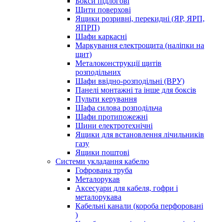
Бокси підлогові
Щити поверхові
Ящики розривні, перекидні (ЯР, ЯРП,
ЯПРП)
Шафи каркасні
Маркування електрощита (наліпки на
щит)
Металоконструкції щитів
розподільних
Шафи ввідно-розподільні (ВРУ)
Панелі монтажні та інше для боксів
Пульти керування
Шафа силова розподільча
Шафи протипожежні
Шини електротехнічні
Ящики для встановлення лічильників
газу
Ящики поштові
Системи укладання кабелю
Гофрована труба
Металорукав
Аксесуари для кабеля, гофри і
металорукава
Кабельні канали (короба перфоровані
)