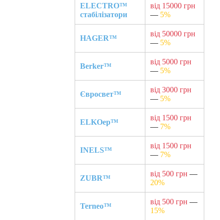
ELECTRO™
від 15000 грн
стабілізатори
—
5%
від 50000 грн
HAGER™
—
5%
від 5000 грн
Berker™
—
5%
від 3000 грн
Євросвет™
—
5%
від 1500 грн
ELKOep™
—
7%
від 1500 грн
INELS™
—
7%
від 500 грн
—
ZUBR™
20%
від 500 грн
—
Terneo™
15%