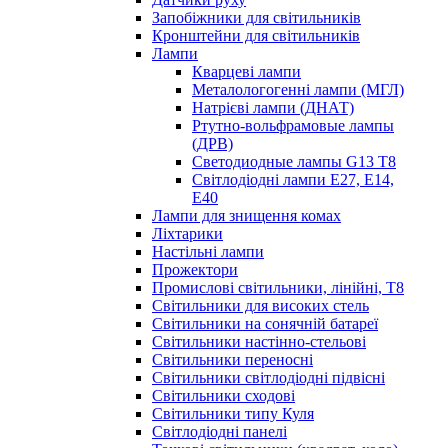
Запобіжники для світильників
Кронштейни для світильників
Лампи
Кварцеві лампи
Металологогенні лампи (МГЛ)
Натрієві лампи (ДНАТ)
Ртутно-вольфрамовые лампы
(ДРВ)
Светодиодные лампы G13 Т8
Світлодіодні лампи E27, E14,
E40
Лампи для знищення комах
Ліхтарики
Настільні лампи
Прожектори
Промислові світильники, лінійні, Т8
Світильники для високих стель
Світильники на сонячній батареї
Світильники настінно-стельові
Світильники переносні
Світильники світлодіодні підвісні
Світильники сходові
Світильники типу Куля
Світлодіодні панелі