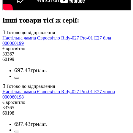
Інші товари тієї ж серії:
Настільна лампа Євросвітло Ridy-027 Pro-01 E27 біла
000060199
Євросвітло
33367
60199
697
.
43
грн
/шт.
Настільна лампа Євросвітло Ridy-027 Pro-01 E27 чорна
000060198
Євросвітло
33365
60198
697
.
43
грн
/шт.