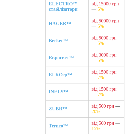
ELECTRO™
від 15000 грн
стабілізатори
—
5%
від 50000 грн
HAGER™
—
5%
від 5000 грн
Berker™
—
5%
від 3000 грн
Євросвет™
—
5%
від 1500 грн
ELKOep™
—
7%
від 1500 грн
INELS™
—
7%
від 500 грн
—
ZUBR™
20%
від 500 грн
—
Terneo™
15%