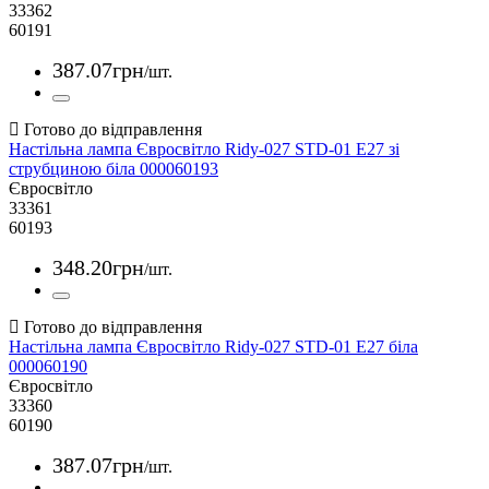
33362
60191
387
.
07
грн
/шт.
Настільна лампа Євросвітло Ridy-027 STD-01 E27 зі
струбциною біла 000060193
Євросвітло
33361
60193
348
.
20
грн
/шт.
Настільна лампа Євросвітло Ridy-027 STD-01 E27 біла
000060190
Євросвітло
33360
60190
387
.
07
грн
/шт.