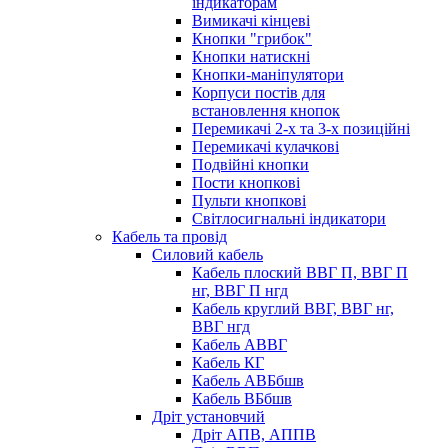
індикаторам
Вимикачі кінцеві
Кнопки "грибок"
Кнопки натискні
Кнопки-маніпулятори
Корпуси постів для
встановлення кнопок
Перемикачі 2-х та 3-х позиційні
Перемикачі кулачкові
Подвійні кнопки
Пости кнопкові
Пульти кнопкові
Світлосигнальні індикатори
Кабель та провід
Силовий кабель
Кабель плоский ВВГ П, ВВГ П
нг, ВВГ П нгд
Кабель круглий ВВГ, ВВГ нг,
ВВГ нгд
Кабель АВВГ
Кабель КГ
Кабель АВБбшв
Кабель ВБбшв
Дріт установчий
Дріт АПВ, АППВ