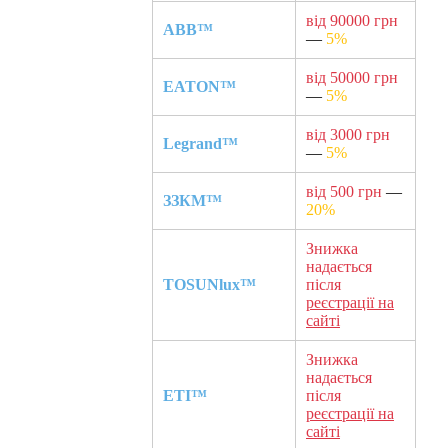
від 90000 грн
ABB™
—
5%
від 50000 грн
EATON™
—
5%
від 3000 грн
Legrand™
—
5%
від 500 грн
—
ЗЗКМ™
20%
Знижка
надається
TOSUNlux™
після
реєстрації на
сайті
Знижка
надається
ETI™
після
реєстрації на
сайті