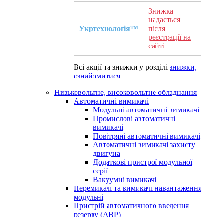
Знижка
надається
Укртехнологія™
після
реєстрації на
сайті
Всі акції та знижки у розділі
знижки,
ознайомитися
.
Низьковольтне, високовольтне обладнання
Автоматичні вимикачі
Модульні автоматичні вимикачі
Промислові автоматичні
вимикачі
Повітряні автоматичні вимикачі
Автоматичні вимикачі захисту
двигуна
Додаткові пристрої модульної
серії
Вакуумні вимикачі
Перемикачі та вимикачі навантаження
модульні
Пристрій автоматичного введення
резерву (АВР)