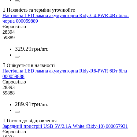
Настільна LED лампа акумуляторна Ridy-С4-PWR 4Вт біло-
чорна 000059889
Євросвітло
28394
59889
329
.
29
грн
/шт.
Настільна LED лампа акумуляторна Ridy-R6-PWR 6Вт біла
000059888
Євросвітло
28393
59888
289
.
91
грн
/шт.
Зарядний пристрій USB 5V/2.1А White (Ridy-10) 000057931
Євросвітло