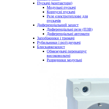
Пускачі (контактори)
Модульні пускачі
Корпусні пускачі
Реле електротеплове для
пускачів
Диференціальний захист
Диференціальні реле (ПЗВ)
Диференціальні автомати
Запобіжники і тримачі
Рубильники і роз'єднувачі
Блискавкозахист
Обмежувачі перенапруг
високовольтні
Разрядники модульні