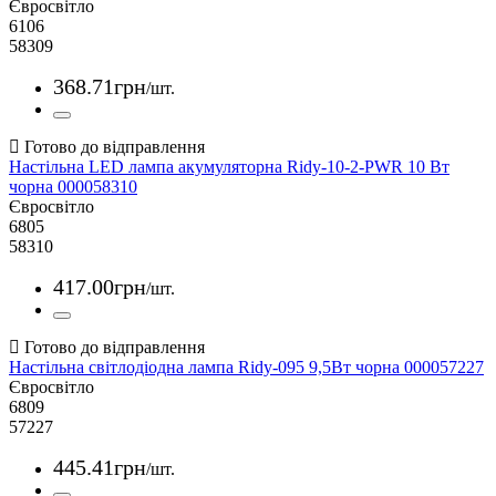
Євросвітло
6106
58309
368
.
71
грн
/шт.
Настільна LED лампа акумуляторна Ridy-10-2-PWR 10 Вт
чорна 000058310
Євросвітло
6805
58310
417
.
00
грн
/шт.
Настільна світлодіодна лампа Ridy-095 9,5Вт чорна 000057227
Євросвітло
6809
57227
445
.
41
грн
/шт.