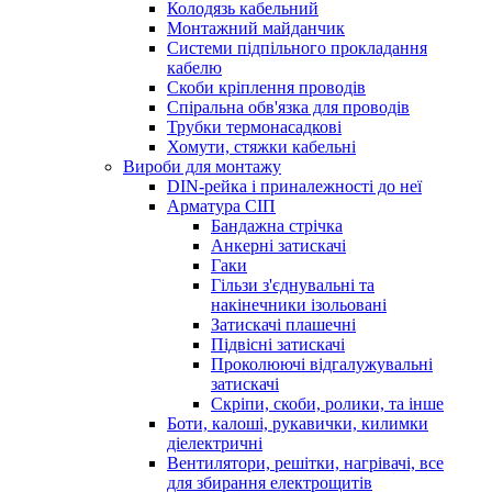
Колодязь кабельний
Монтажний майданчик
Системи підпільного прокладання
кабелю
Скоби кріплення проводів
Спіральна обв'язка для проводів
Трубки термонасадкові
Хомути, стяжки кабельні
Вироби для монтажу
DIN-рейка і приналежності до неї
Арматура СІП
Бандажна стрічка
Анкерні затискачі
Гаки
Гільзи з'єднувальні та
накінечники ізольовані
Затискачі плашечні
Підвісні затискачі
Проколюючі відгалужувальні
затискачі
Скріпи, скоби, ролики, та інше
Боти, калоші, рукавички, килимки
діелектричні
Вентилятори, решітки, нагрівачі, все
для збирання електрощитів