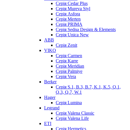
Серія Cedar Plus
Серія Mureva Styl
Серія Asfora
Серія Merten
Серія PRIMA
Серія Sedna Design & Elements
Серія Unica New
ABB
Серія Zenit
VIKO
Серія Сarmen
Серія Karre
Серія Meridian
Серія Palmiye
Серія Vera
Berker
Серія S.1, B.3, B.7, K.1, K.5, Q.1,
Q.3, Q.7, W.1
Hager
Серія Lumina
Legrand
Серія Valena Classic
Серія Valena Life
ETI
Серія Hermetics