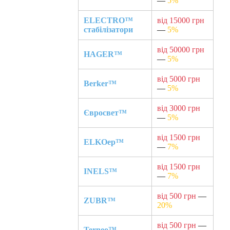
—
5%
ELECTRO™
від 15000 грн
стабілізатори
—
5%
від 50000 грн
HAGER™
—
5%
від 5000 грн
Berker™
—
5%
від 3000 грн
Євросвет™
—
5%
від 1500 грн
ELKOep™
—
7%
від 1500 грн
INELS™
—
7%
від 500 грн
—
ZUBR™
20%
від 500 грн
—
Terneo™