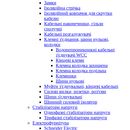
Замки
Ізоляційна стрічка
Ізоляційний ковпачок для скрутки
кабелю
Кабельні наконечники, гільзи
сполучні
Кабельні розгалужувачі
Клемні з'єднання, шини нульові,
колодки
Водонепроникникнi кабельнi
з'єднувачi WCC
Кінцеві клеми
Клемна колодка захищена
Клемна колодка подільна
Клемники
Шини нульові
Муфти з'єднувальні, кінцеві кабельні
Силові вилки, розетки, роз'єми
Шини з'єднувальні
Шинний силовий ізолятор
Стабілізатори напруги
Однофазні стабілізатори напруги
Трифазні стабілізатори напруги
Електрофурнітура
Schneider Electric