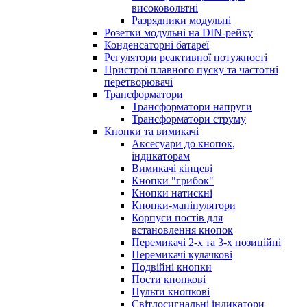
високовольтні
Разрядники модульні
Розетки модульні на DIN-рейку
Конденсаторні батареї
Регулятори реактивної потужності
Пристрої плавного пуску та частотні
перетворювачі
Трансформатори
Трансформатори напруги
Трансформатори струму
Кнопки та вимикачі
Аксесуари до кнопок,
індикаторам
Вимикачі кінцеві
Кнопки "грибок"
Кнопки натискні
Кнопки-маніпулятори
Корпуси постів для
встановлення кнопок
Перемикачі 2-х та 3-х позиційні
Перемикачі кулачкові
Подвійні кнопки
Пости кнопкові
Пульти кнопкові
Світлосигнальні індикатори