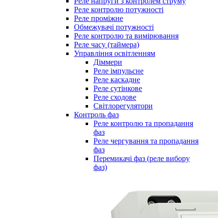
Реле напруги з контролем струму
Реле контролю потужності
Реле проміжне
Обмежувачі потужності
Реле контролю та вимірювання
Реле часу (таймера)
Управління освітленням
Діммери
Реле імпульсне
Реле каскадне
Реле сутінкове
Реле сходове
Світлорегулятори
Контроль фаз
Реле контролю та пропадання
фаз
Реле чергування та пропадання
фаз
Перемикачі фаз (реле вибору
фаз)