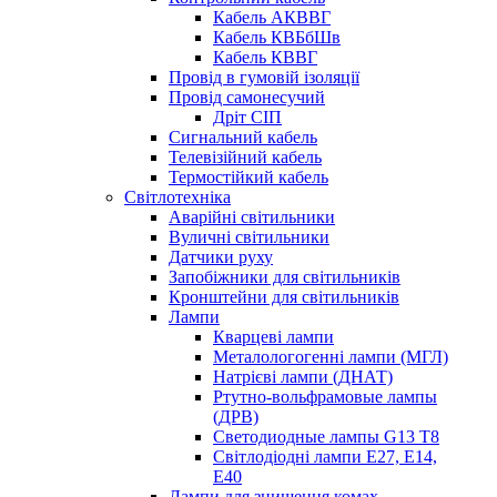
Кабель АКВВГ
Кабель КВБбШв
Кабель КВВГ
Провід в гумовій ізоляції
Провід самонесучий
Дріт СІП
Сигнальний кабель
Телевізійний кабель
Термостійкий кабель
Світлотехніка
Аварійні світильники
Вуличні світильники
Датчики руху
Запобіжники для світильників
Кронштейни для світильників
Лампи
Кварцеві лампи
Металологогенні лампи (МГЛ)
Натрієві лампи (ДНАТ)
Ртутно-вольфрамовые лампы
(ДРВ)
Светодиодные лампы G13 Т8
Світлодіодні лампи E27, E14,
E40
Лампи для знищення комах