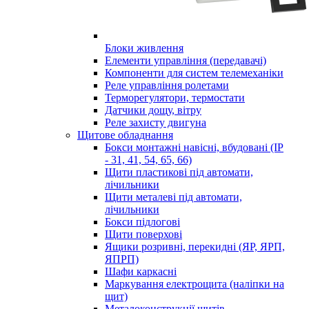
Блоки живлення
Елементи управління (передавачі)
Компоненти для систем телемеханіки
Реле управління ролетами
Терморегулятори, термостати
Датчики дощу, вітру
Реле захисту двигуна
Щитове обладнання
Бокси монтажні навісні, вбудовані (IP
- 31, 41, 54, 65, 66)
Щити пластикові під автомати,
лічильники
Щити металеві під автомати,
лічильники
Бокси підлогові
Щити поверхові
Ящики розривні, перекидні (ЯР, ЯРП,
ЯПРП)
Шафи каркасні
Маркування електрощита (наліпки на
щит)
Металоконструкції щитів