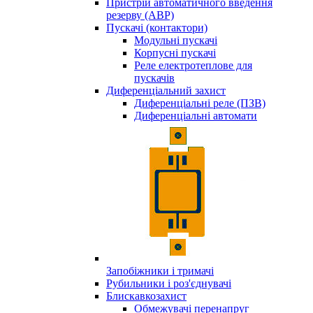
Пристрій автоматичного введення
резерву (АВР)
Пускачі (контактори)
Модульні пускачі
Корпусні пускачі
Реле електротеплове для
пускачів
Диференціальний захист
Диференціальні реле (ПЗВ)
Диференціальні автомати
Запобіжники і тримачі
Рубильники і роз'єднувачі
Блискавкозахист
Обмежувачі перенапруг