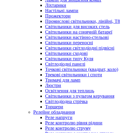
Ліхтарики
Настільні лампи
Прожектори
Промислові світильники, лінійні, Т8
Світильники для високих стель
Світильники на сонячній батареї
Світильники настінно-стельові
Світильники переносні
Світильники світлодіодні підвісні
Світильники сходові
Світильники типу Куля
Світлодіодні панелі
Точкові світильники (квадрат, коло)
Трекові світильники і споти
Тримачі для ламп
Люстри
Освітлення для теплиць
Світильники з пультом керування
Світлодіодна стрічка
Торшери
Релейне обладнання
Реле напруги
Реле контролю рівня рідини
Реле контролю струму