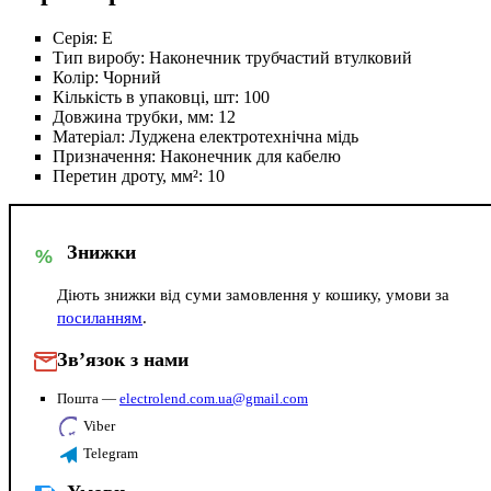
Серія:
Е
Тип виробу:
Наконечник трубчастий втулковий
Колір:
Чорний
Кількість в упаковці, шт:
100
Довжина трубки, мм:
12
Матеріал:
Луджена електротехнічна мідь
Призначення:
Наконечник для кабелю
Перетин дроту, мм²:
10
Знижки
%
Діють знижки від суми замовлення у кошику, умови за
посиланням
.
Зв’язок з нами
Пошта —
electrolend.com.ua@gmail.com
Viber
Telegram