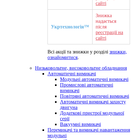
сайті
Знижка
надається
Укртехнологія™
після
реєстрації на
сайті
Всі акції та знижки у розділі
знижки,
ознайомитися
.
Низьковольтне, високовольтне обладнання
Автоматичні вимикачі
Модульні автоматичні вимикачі
Промислові автоматичні
вимикачі
Повітряні автоматичні вимикачі
Автоматичні вимикачі захисту
двигуна
Додаткові пристрої модульної
серії
Вакуумні вимикачі
Перемикачі та вимикачі навантаження
модульні