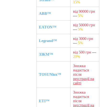
15%
від 90000 грн
ABB™
—
5%
від 50000 грн
EATON™
—
5%
від 3000 грн
Legrand™
—
5%
від 500 грн
—
ЗЗКМ™
20%
Знижка
надається
TOSUNlux™
після
реєстрації на
сайті
Знижка
надається
ETI™
після
реєстрації на