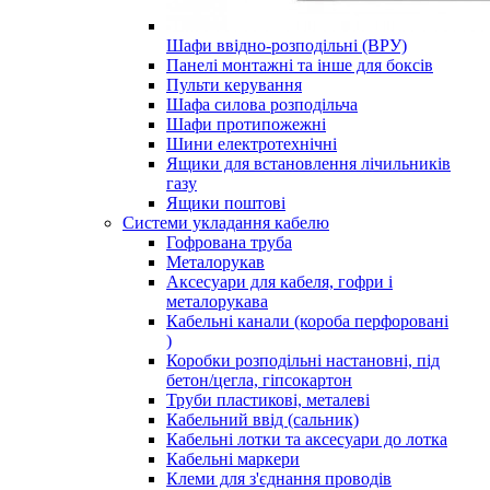
Шафи ввідно-розподільні (ВРУ)
Панелі монтажні та інше для боксів
Пульти керування
Шафа силова розподільча
Шафи протипожежні
Шини електротехнічні
Ящики для встановлення лічильників
газу
Ящики поштові
Системи укладання кабелю
Гофрована труба
Металорукав
Аксесуари для кабеля, гофри і
металорукава
Кабельні канали (короба перфоровані
)
Коробки розподільні настановні, під
бетон/цегла, гіпсокартон
Труби пластикові, металеві
Кабельний ввід (сальник)
Кабельні лотки та аксесуари до лотка
Кабельні маркери
Клеми для з'єднання проводів