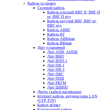
Кабель та провід
Силовий кабель
Кабель плоский ВВГ П, ВВГ П
нг, ВВГ П нгд
Кабель круглий ВВГ, ВВГ нг,
ВВГ нгд
Кабель АВВГ
Кабель КГ
Кабель АВБбшв
Кабель ВБбшв
Дріт установчий
Дріт АПВ, АППВ
Дріт ВВП
Дріт ВПП-1
Дріт ПВ-1
Дріт ПВ-3
Дріт ПВС
Дріт ППВ
Дріт РКГМ
Дріт ШВВП
Дроти і кабелі нагрівальні
Інтернет кабель, кручена пара LAN
(UTP, FTP)
Кабелі зв'язку
Контрольний кабель