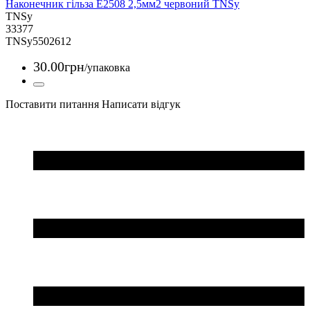
Наконечник гільза Е2508 2,5мм2 червоний TNSy
TNSy
33377
TNSy5502612
30
.
00
грн
/упаковка
Поставити питання
Написати відгук