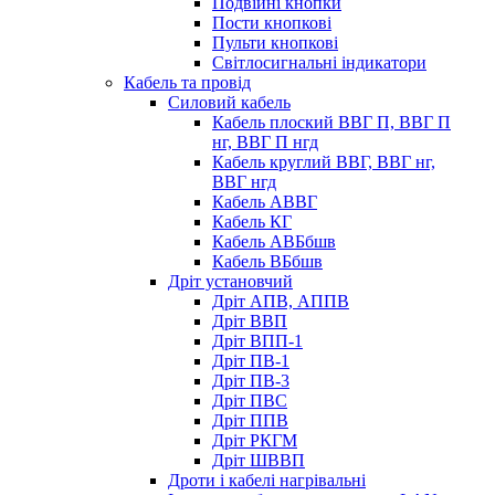
Подвійні кнопки
Пости кнопкові
Пульти кнопкові
Світлосигнальні індикатори
Кабель та провід
Силовий кабель
Кабель плоский ВВГ П, ВВГ П
нг, ВВГ П нгд
Кабель круглий ВВГ, ВВГ нг,
ВВГ нгд
Кабель АВВГ
Кабель КГ
Кабель АВБбшв
Кабель ВБбшв
Дріт установчий
Дріт АПВ, АППВ
Дріт ВВП
Дріт ВПП-1
Дріт ПВ-1
Дріт ПВ-3
Дріт ПВС
Дріт ППВ
Дріт РКГМ
Дріт ШВВП
Дроти і кабелі нагрівальні