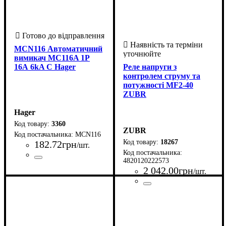
MCN116 Автоматичний
вимикач MC116A 1Р
16А 6kA C Hager
Реле напруги з
контролем струму та
потужності MF2-40
ZUBR
Hager
3360
ZUBR
MCN116
18267
182
.
72
грн
/шт.
4820120222573
Країна-виробник
Серія
Час-струмові характеристики
Умови використання
Кількість полюсів
Номінальний струм, А
Здатність відключення, кА
Ступінь захисту IP
: MCN
: Франція
: 1
: 20
: АС
: 16
:
:
2 042
.
00
грн
/шт.
C
6
Країна-виробник
Серія
Номінальний струм комутаці
Кількість фаз
: MF2
: 1
: Україна
40