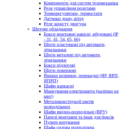
Компоненти для систем телемеханіки
Реле управління ролетами
Терморегулятори, термостати
Датчики дощу, вітру
Реле захисту двигуна
Щитове обладнання
Бокси монтажні навісні, вбудовані (IP
- 31, 41, 54, 65, 66)
Щити пластикові під автомати,
лічильники
Щити металеві під автомати,
лічильники
Бокси підлогові
Щити поверхові
Ящики розривні, перекидні (ЯР, ЯРП,
ЯПРП)
Шафи каркасні
Маркування електрощита (наліпки на
щит)
Металоконструкції щитів
розподільних
Шафи ввідно-розподільні (ВРУ)
Панелі монтажні та інше для боксів
Пульти керування
Шафа силова розподільча