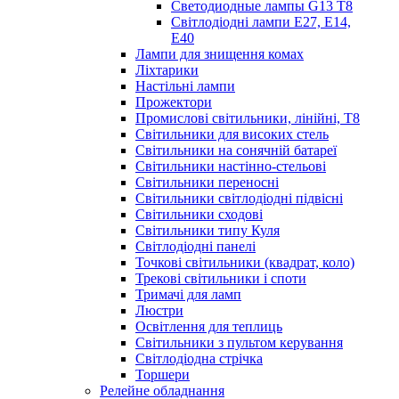
Светодиодные лампы G13 Т8
Світлодіодні лампи E27, E14,
E40
Лампи для знищення комах
Ліхтарики
Настільні лампи
Прожектори
Промислові світильники, лінійні, Т8
Світильники для високих стель
Світильники на сонячній батареї
Світильники настінно-стельові
Світильники переносні
Світильники світлодіодні підвісні
Світильники сходові
Світильники типу Куля
Світлодіодні панелі
Точкові світильники (квадрат, коло)
Трекові світильники і споти
Тримачі для ламп
Люстри
Освітлення для теплиць
Світильники з пультом керування
Світлодіодна стрічка
Торшери
Релейне обладнання