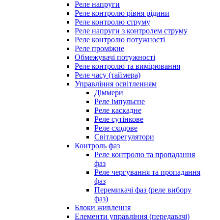
Реле напруги
Реле контролю рівня рідини
Реле контролю струму
Реле напруги з контролем струму
Реле контролю потужності
Реле проміжне
Обмежувачі потужності
Реле контролю та вимірювання
Реле часу (таймера)
Управління освітленням
Діммери
Реле імпульсне
Реле каскадне
Реле сутінкове
Реле сходове
Світлорегулятори
Контроль фаз
Реле контролю та пропадання
фаз
Реле чергування та пропадання
фаз
Перемикачі фаз (реле вибору
фаз)
Блоки живлення
Елементи управління (передавачі)