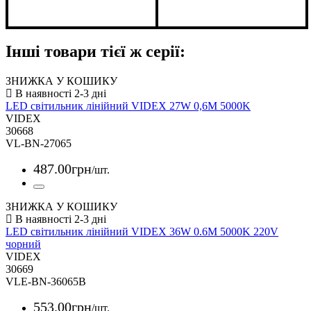
B
6
Нiмеччина
12
10
Інші товари тієї ж серії:
ЗНИЖКА У КОШИКУ
LED світильник лінійний VIDEX 27W 0,6М 5000K
VIDEX
30668
VL-BN-27065
487
.
00
грн
/шт.
ЗНИЖКА У КОШИКУ
LED світильник лінійний VIDEX 36W 0.6М 5000K 220V
чорний
VIDEX
30669
VLE-BN-36065B
553
.
00
грн
/шт.