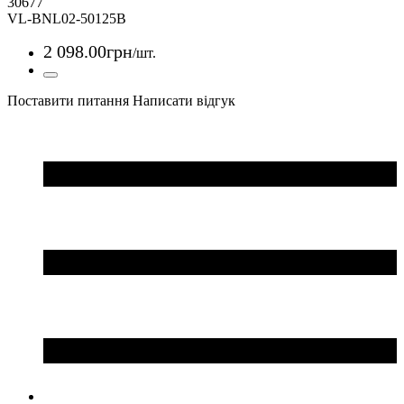
30677
VL-BNL02-50125B
2 098
.
00
грн
/шт.
Поставити питання
Написати відгук