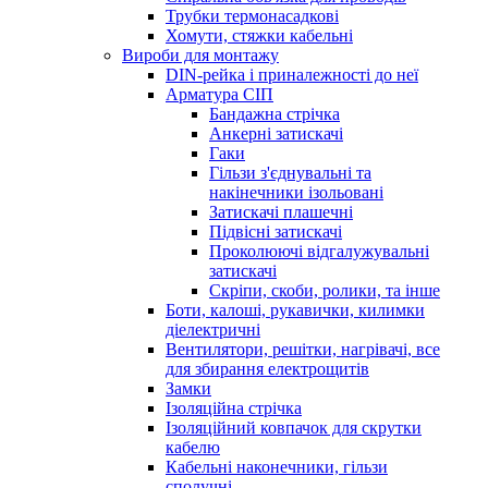
Трубки термонасадкові
Хомути, стяжки кабельні
Вироби для монтажу
DIN-рейка і приналежності до неї
Арматура СІП
Бандажна стрічка
Анкерні затискачі
Гаки
Гільзи з'єднувальні та
накінечники ізольовані
Затискачі плашечні
Підвісні затискачі
Проколюючі відгалужувальні
затискачі
Скріпи, скоби, ролики, та інше
Боти, калоші, рукавички, килимки
діелектричні
Вентилятори, решітки, нагрівачі, все
для збирання електрощитів
Замки
Ізоляційна стрічка
Ізоляційний ковпачок для скрутки
кабелю
Кабельні наконечники, гільзи
сполучні