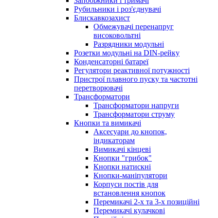
Запобіжники і тримачі
Рубильники і роз'єднувачі
Блискавкозахист
Обмежувачі перенапруг
високовольтні
Разрядники модульні
Розетки модульні на DIN-рейку
Конденсаторні батареї
Регулятори реактивної потужності
Пристрої плавного пуску та частотні
перетворювачі
Трансформатори
Трансформатори напруги
Трансформатори струму
Кнопки та вимикачі
Аксесуари до кнопок,
індикаторам
Вимикачі кінцеві
Кнопки "грибок"
Кнопки натискні
Кнопки-маніпулятори
Корпуси постів для
встановлення кнопок
Перемикачі 2-х та 3-х позиційні
Перемикачі кулачкові