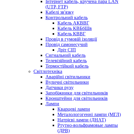
Інтернет кабель, кручена пара LAN
(UTP, FTP)
Кабелі зв'язку
Контрольний кабель
Кабель АКВВГ
Кабель КВБбШв
Кабель КВВГ
Провід в гумовій ізоляції
Провід самонесучий
Дріт СІП
Сигнальний кабель
Телевізійний кабель
Термостійкий кабель
Світлотехніка
Аварійні світильники
Вуличні світильники
Датчики руху
Запобіжники для світильників
Кронштейни для світильників
Лампи
Кварцеві лампи
Металологогенні лампи (МГЛ)
Натрієві лампи (ДНАТ)
Ртутно-вольфрамовые лампы
(ДРВ)