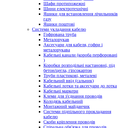
Шафи протипожежні
Шини електротехнічні
Ящики для встановлення лічильників
газу
Ящики поштові
Системи укладання кабелю
Гофрована труба
Металорукав
Аксесуари для кабеля, гофри і
металорукава
Кабельні канали (короба перфоровані
)
Коробки розподільні настановні, під
бетон/цегла, гіпсокартон
Труби пластикові, металеві
Кабельний ввід (сальник)
Кабельні лотки та аксесуари до лотка
Кабельні маркери
Клеми для з'єднання проводів
Колодязь кабельний
Монтажний майданчик
Системи підпільного прокладання
кабелю
Скоби кріплення проводів
Спіральна обв'язка для проводів