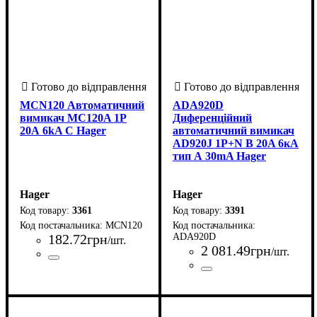
MCN120 Автоматичний
ADA920D
вимикач MC120A 1Р
Диференційний
20А 6kA C Hager
автоматичний вимикач
AD920J 1P+N B 20A 6кА
тип А 30mA Hager
Hager
Hager
3361
3391
MCN120
182
.
72
грн
ADA920D
/шт.
2 081
.
49
грн
/шт.
Країна-виробник
Серія
Час-струмові характеристики
Умови використання
Кількість полюсів
Номінальний струм, А
Здатність відключення, кА
Ступінь захисту IP
: MCN
: Франція
: 1
: 20
: АС
: 20
:
:
Країна-виробник
Серія
Час-струмові характеристик
Умови використання
Кількість полюсів
Номінальний струм, А
Здатність відключення, кА
Номінальний струм витоку (
: ADA
: Франція
: 1P+N
: А
: 20
:
C
6
B
6
30