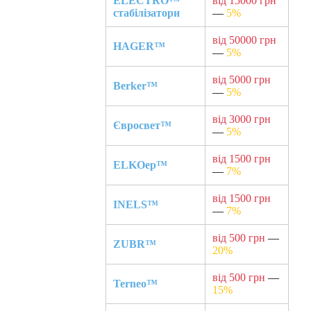
ELECTRO™
від 15000 грн
стабілізатори
—
5%
від 50000 грн
HAGER™
—
5%
від 5000 грн
Berker™
—
5%
від 3000 грн
Євросвет™
—
5%
від 1500 грн
ELKOep™
—
7%
від 1500 грн
INELS™
—
7%
від 500 грн
—
ZUBR™
20%
від 500 грн
—
Terneo™
15%