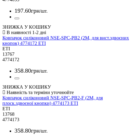
197
.
60
грн
/шт.
ЗНИЖКА У КОШИКУ
Ковпачок силіконовий NSE-SPC-PB2 (2М, для вист.здвоєних
кнопок) 4774172 ETI
ETI
13767
4774172
358
.
80
грн
/шт.
ЗНИЖКА У КОШИКУ
Ковпачок силіконовий NSE-SPC-PB2-F (2М, для
плоск.здвоєної кнопки) 4774173 ETI
ETI
13768
4774173
358
.
80
грн
/шт.