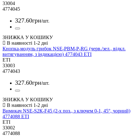
33004
4774045
327
.
60
грн
/шт.
ЗНИЖКА У КОШИКУ
Кнопка-модуль грибок NSE-PBM-P-RG (черв./зел., відкл.
витягуванням, з індикацією) 4774043 ETI
ETI
33003
4774043
327
.
60
грн
/шт.
ЗНИЖКА У КОШИКУ
Вимикач NSE-S2К-F45 (2-х поз., з ключем 0-1, 45°, чорний)
4774088 ETI
ETI
33002
4774088