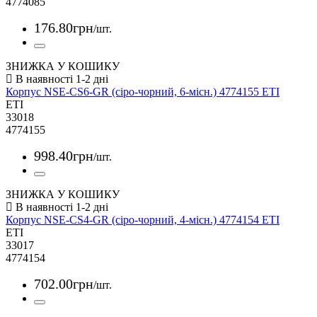
4774085
176
.
80
грн
/шт.
ЗНИЖКА У КОШИКУ
Корпус NSE-CS6-GR (сіро-чорний, 6-місн.) 4774155 ETI
ETI
33018
4774155
998
.
40
грн
/шт.
ЗНИЖКА У КОШИКУ
Корпус NSE-CS4-GR (сіро-чорний, 4-місн.) 4774154 ETI
ETI
33017
4774154
702
.
00
грн
/шт.