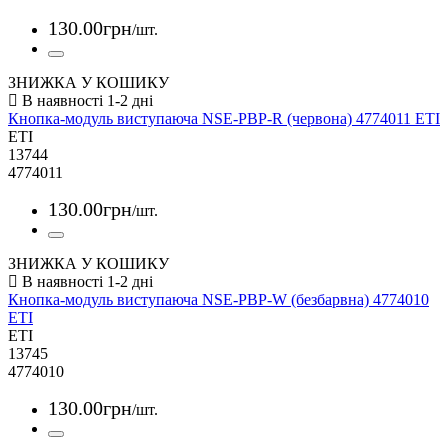
130
.
00
грн
/шт.
ЗНИЖКА У КОШИКУ
Кнопка-модуль виступаюча NSE-PBP-R (червона) 4774011 ETI
ETI
13744
4774011
130
.
00
грн
/шт.
ЗНИЖКА У КОШИКУ
Кнопка-модуль виступаюча NSE-PBP-W (безбарвна) 4774010
ETI
ETI
13745
4774010
130
.
00
грн
/шт.