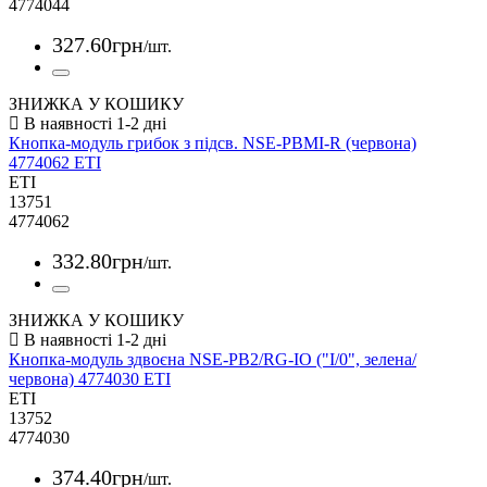
4774044
327
.
60
грн
/шт.
ЗНИЖКА У КОШИКУ
Кнопка-модуль грибок з підсв. NSE-PBMI-R (червона)
4774062 ETI
ETI
13751
4774062
332
.
80
грн
/шт.
ЗНИЖКА У КОШИКУ
Кнопка-модуль здвоєна NSE-PB2/RG-IO ("I/0", зелена/
червона) 4774030 ETI
ETI
13752
4774030
374
.
40
грн
/шт.