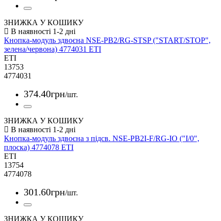
ЗНИЖКА У КОШИКУ
Кнопка-модуль здвоєна NSE-PB2/RG-STSP ("START/STOP",
зелена/червона) 4774031 ETI
ETI
13753
4774031
374
.
40
грн
/шт.
ЗНИЖКА У КОШИКУ
Кнопка-модуль здвоєна з підсв. NSE-PB2I-F/RG-IO ("I/0",
плоска) 4774078 ETI
ETI
13754
4774078
301
.
60
грн
/шт.
ЗНИЖКА У КОШИКУ