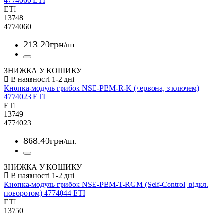
4774060 ETI
ETI
13748
4774060
213
.
20
грн
/шт.
ЗНИЖКА У КОШИКУ
Кнопка-модуль грибок NSE-PBM-R-K (червона, з ключем)
4774023 ETI
ETI
13749
4774023
868
.
40
грн
/шт.
ЗНИЖКА У КОШИКУ
Кнопка-модуль грибок NSE-PBM-T-RGM (Self-Control, відкл.
поворотом) 4774044 ETI
ETI
13750