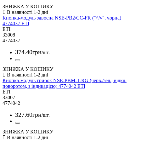
ЗНИЖКА У КОШИКУ
Кнопка-модуль здвоєна NSE-PB2/CC-FR ("^/v", чорна)
4774037 ETI
ETI
33008
4774037
374
.
40
грн
/шт.
ЗНИЖКА У КОШИКУ
Кнопка-модуль грибок NSE-PBM-T-RG (черв./зел., відкл.
поворотом, з індикацією) 4774042 ETI
ETI
33007
4774042
327
.
60
грн
/шт.
ЗНИЖКА У КОШИКУ