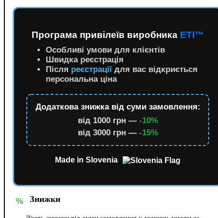
Програма привілеїв виробника
ETI™
Особливі умови для клієнтів
Швидка реєстрація
Після
реєстрації
для вас відкриється
персональна ціна
Додаткова знижка від суми замовлення:
від 1000 грн —
-10%
від 3000 грн —
-15%
Made in Slovenia
Знижки
%
Діють знижки від суми замовлення у кошику, умови за