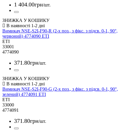
1 404
.
00
грн
/шт.
ЗНИЖКА У КОШИКУ
Вимикач NSE-S2I-F90-R (2-х поз., з фікс. з підсв. 0-1, 90°,
червоний) 4774090 ETI
ETI
33001
4774090
371
.
80
грн
/шт.
ЗНИЖКА У КОШИКУ
Вимикач NSE-S2I-F90-G (2-х поз., з фікс. з підсв. 0-1, 90°,
зелений) 4774091 ETI
ETI
33000
4774091
371
.
80
грн
/шт.