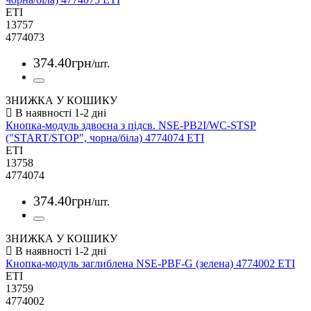
ETI
13757
4774073
374
.
40
грн
/шт.
ЗНИЖКА У КОШИКУ
Кнопка-модуль здвоєна з підсв. NSE-PB2I/WC-STSP
("START/STOP", чорна/біла) 4774074 ETI
ETI
13758
4774074
374
.
40
грн
/шт.
ЗНИЖКА У КОШИКУ
Кнопка-модуль заглиблена NSE-PBF-G (зелена) 4774002 ETI
ETI
13759
4774002