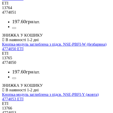
ETI
13764
4774051
197
.
60
грн
/шт.
ЗНИЖКА У КОШИКУ
Кнопка-модуль заглиблена з підсв. NSE-PBFI-W (безбарвна)
4774050 ETI
ETI
13765
4774050
197
.
60
грн
/шт.
ЗНИЖКА У КОШИКУ
Кнопка-модуль заглиблена з підсв. NSE-PBFI-Y (жовта)
4774053 ETI
ETI
13766
4774053