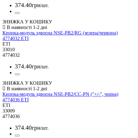
374
.
40
грн
/шт.
ЗНИЖКА У КОШИКУ
Кнопка-модуль здвоєна NSE-PB2/RG (зелена/червона)
4774032 ETI
ETI
33010
4774032
374
.
40
грн
/шт.
ЗНИЖКА У КОШИКУ
Кнопка-модуль здвоєна NSE-PB2/CC-PN ("+/-", чорна)
4774036 ETI
ETI
33009
4774036
374
.
40
грн
/шт.