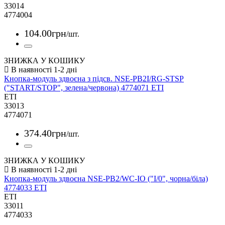
33014
4774004
104
.
00
грн
/шт.
ЗНИЖКА У КОШИКУ
Кнопка-модуль здвоєна з підсв. NSE-PB2I/RG-STSP
("START/STOP", зелена/червона) 4774071 ETI
ETI
33013
4774071
374
.
40
грн
/шт.
ЗНИЖКА У КОШИКУ
Кнопка-модуль здвоєна NSE-PB2/WC-IO ("I/0", чорна/біла)
4774033 ETI
ETI
33011
4774033