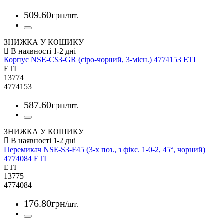
509
.
60
грн
/шт.
ЗНИЖКА У КОШИКУ
Корпус NSE-CS3-GR (сіро-чорний, 3-місн.) 4774153 ETI
ETI
13774
4774153
587
.
60
грн
/шт.
ЗНИЖКА У КОШИКУ
Перемикач NSE-S3-F45 (3-х поз., з фікс. 1-0-2, 45°, чорний)
4774084 ETI
ETI
13775
4774084
176
.
80
грн
/шт.