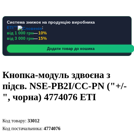
Система знижок на продукцію виробника
ETI™
:
від 1 000 грн
—
10%
від 3 000 грн
—
15%
Додати товар до кошика
Кнопка-модуль здвоєна з
підсв. NSE-PB2I/CC-PN ("+/-
", чорна) 4774076 ETI
33012
4774076