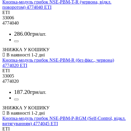
Кнопка-модуль грибок NSE-PBM-T-R (червона, відкл.
поворотом) 4774040 ETI
ETI
33006
4774040
286
.
00
грн
/шт.
ЗНИЖКА У КОШИКУ
Кнопка-модуль грибок NSE-PBM-R (без фікс., червона)
4774020 ETI
ETI
33005
4774020
187
.
20
грн
/шт.
ЗНИЖКА У КОШИКУ
Кнопка-модуль грибок NSE-PBM-P-RGM (Self-Control, відкл.
витягуванням) 4774045 ETI
ETI