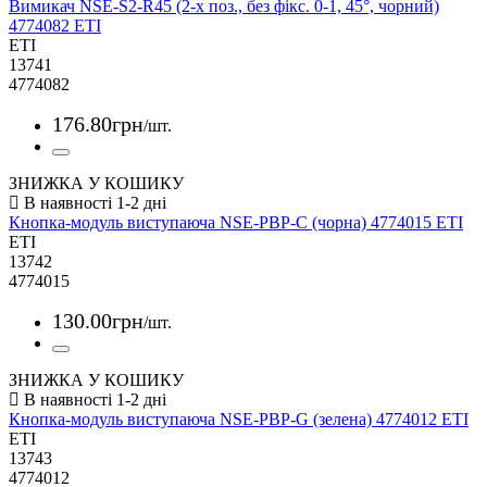
Вимикач NSE-S2-R45 (2-х поз., без фікс. 0-1, 45°, чорний)
4774082 ETI
ETI
13741
4774082
176
.
80
грн
/шт.
ЗНИЖКА У КОШИКУ
Кнопка-модуль виступаюча NSE-PBP-C (чорна) 4774015 ETI
ETI
13742
4774015
130
.
00
грн
/шт.
ЗНИЖКА У КОШИКУ
Кнопка-модуль виступаюча NSE-PBP-G (зелена) 4774012 ETI
ETI
13743
4774012