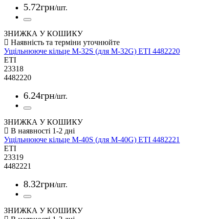
5
.
72
грн
/шт.
ЗНИЖКА У КОШИКУ
Ущільнююче кільце M-32S (для M-32G) ETI 4482220
ETI
23318
4482220
6
.
24
грн
/шт.
ЗНИЖКА У КОШИКУ
Ущільнююче кільце M-40S (для M-40G) ETI 4482221
ETI
23319
4482221
8
.
32
грн
/шт.
ЗНИЖКА У КОШИКУ