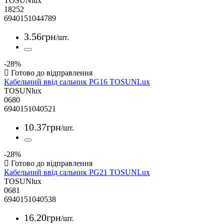
TOSUNlux
18252
6940151044789
3
.
56
грн
/шт.
-28%
Кабельний ввід сальник PG16 TOSUNLux
TOSUNlux
0680
6940151040521
10
.
37
грн
/шт.
-28%
Кабельний ввід сальник PG21 TOSUNLux
TOSUNlux
0681
6940151040538
16
.
20
грн
/шт.