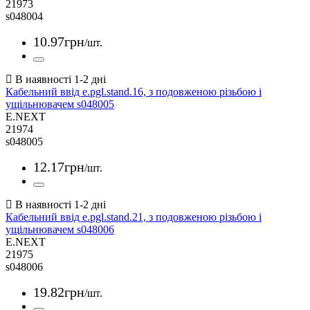
21973
s048004
10
.
97
грн
/шт.
Кабельний ввід e.pgl.stand.16, з подовженою різьбою і
ущільнювачем s048005
E.NEXT
21974
s048005
12
.
17
грн
/шт.
Кабельний ввід e.pgl.stand.21, з подовженою різьбою і
ущільнювачем s048006
E.NEXT
21975
s048006
19
.
82
грн
/шт.