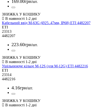
169
.
00
грн
/шт.
ЗНИЖКА У КОШИКУ
Кабельний ввід M-63G (Ø25..47мм, IP68) ETI 4482207
ETI
23313
4482207
223
.
60
грн
/шт.
ЗНИЖКА У КОШИКУ
Ущільнююче кільце M-12S (для M-12G) ETI 4482216
ETI
23314
4482216
4
.
16
грн
/шт.
ЗНИЖКА У КОШИКУ