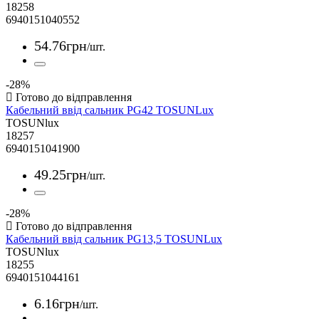
18258
6940151040552
54
.
76
грн
/шт.
-28%
Кабельний ввід сальник PG42 TOSUNLux
TOSUNlux
18257
6940151041900
49
.
25
грн
/шт.
-28%
Кабельний ввід сальник PG13,5 TOSUNLux
TOSUNlux
18255
6940151044161
6
.
16
грн
/шт.