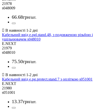
21978
s048009
66
.
68
грн
/шт.
Кабельний ввід e.pgl.stand.48, з подовженою різьбою і
ущільнювачем s048010
E.NEXT
21979
s048010
75
.
50
грн
/шт.
Кабельний ввід e.pg.protect.stand.7 з опліткою s051001
E.NEXT
21980
s051001
13
.
37
грн
/шт.