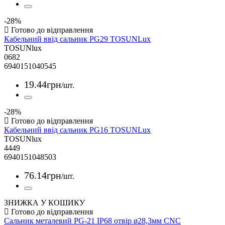
-28%
Кабельний ввід сальник PG29 TOSUNLux
TOSUNlux
0682
6940151040545
19
.
44
грн
/шт.
-28%
Кабельний ввід сальник PG16 TOSUNLux
TOSUNlux
4449
6940151048503
76
.
14
грн
/шт.
ЗНИЖКА У КОШИКУ
Сальник металевий PG-21 IP68 отвір ø28,3мм CNC