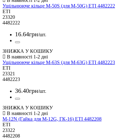
Ущільнююче кільце M-50S (для M-50G) ETI 4482222
ETI
23320
4482222
16
.
64
грн
/шт.
ЗНИЖКА У КОШИКУ
Ущільнююче кільце M-63S (для M-63G) ETI 4482223
ETI
23321
4482223
36
.
40
грн
/шт.
ЗНИЖКА У КОШИКУ
M-12N (Гайка для M-12G, ГК-16) ETI 4482208
ETI
23322
4482208