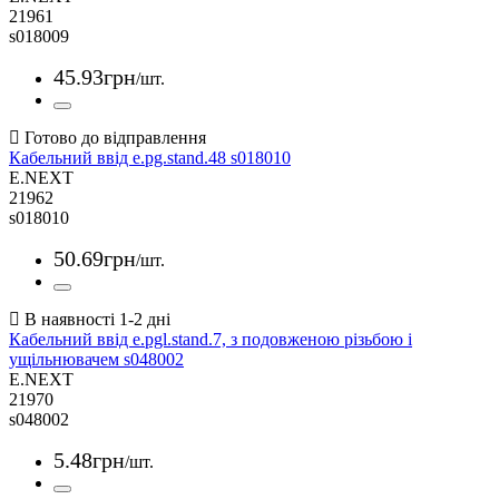
21961
s018009
45
.
93
грн
/шт.
Кабельний ввід e.pg.stand.48 s018010
E.NEXT
21962
s018010
50
.
69
грн
/шт.
Кабельний ввід e.pgl.stand.7, з подовженою різьбою і
ущільнювачем s048002
E.NEXT
21970
s048002
5
.
48
грн
/шт.