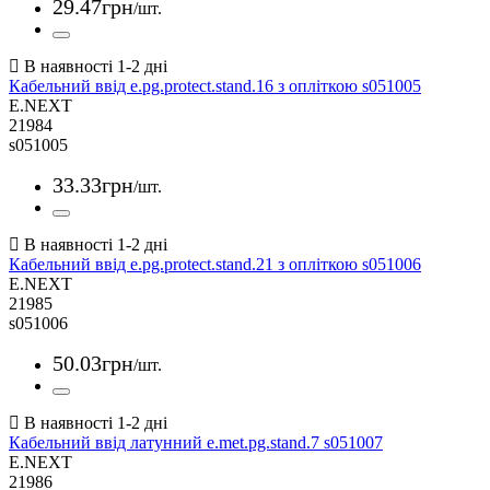
29
.
47
грн
/шт.
Кабельний ввід e.pg.protect.stand.16 з опліткою s051005
E.NEXT
21984
s051005
33
.
33
грн
/шт.
Кабельний ввід e.pg.protect.stand.21 з опліткою s051006
E.NEXT
21985
s051006
50
.
03
грн
/шт.
Кабельний ввід латунний e.met.pg.stand.7 s051007
E.NEXT
21986