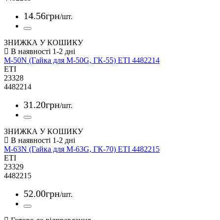
14
.
56
грн
/шт.
ЗНИЖКА У КОШИКУ
M-50N (Гайка для M-50G, ГК-55) ETI 4482214
ETI
23328
4482214
31
.
20
грн
/шт.
ЗНИЖКА У КОШИКУ
M-63N (Гайка для M-63G, ГК-70) ETI 4482215
ETI
23329
4482215
52
.
00
грн
/шт.