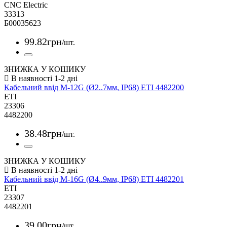
CNC Electric
33313
Б00035623
99
.
82
грн
/шт.
ЗНИЖКА У КОШИКУ
Кабельний ввід M-12G (Ø2..7мм, IP68) ETI 4482200
ETI
23306
4482200
38
.
48
грн
/шт.
ЗНИЖКА У КОШИКУ
Кабельний ввід M-16G (Ø4..9мм, IP68) ETI 4482201
ETI
23307
4482201
39
.
00
грн
/шт.