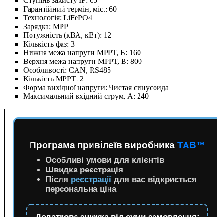
Ступінь захисту IP:
65
Гарантійний термін, міс.:
60
Технологія:
LiFePO4
Зарядка:
MPP
Потужність (кВА, кВт):
12
Кількість фаз:
3
Нижня межа напруги МРРТ, В:
160
Верхня межа напруги МРРТ, В:
800
Особливості:
CAN, RS485
Кількість МРРТ:
2
Форма вихідної напруги:
Чистая синусоида
Максимальний вхідний струм, А:
240
Програма привілеїв виробника
TAB™
Особливі умови для клієнтів
Швидка реєстрація
Після
реєстрації
для вас відкриється
персональна ціна
Додаткова знижка від суми замовлення: