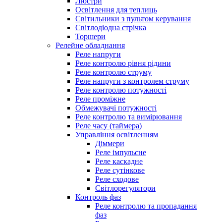
Люстри
Освітлення для теплиць
Світильники з пультом керування
Світлодіодна стрічка
Торшери
Релейне обладнання
Реле напруги
Реле контролю рівня рідини
Реле контролю струму
Реле напруги з контролем струму
Реле контролю потужності
Реле проміжне
Обмежувачі потужності
Реле контролю та вимірювання
Реле часу (таймера)
Управління освітленням
Діммери
Реле імпульсне
Реле каскадне
Реле сутінкове
Реле сходове
Світлорегулятори
Контроль фаз
Реле контролю та пропадання
фаз