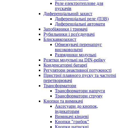
Реле електротеплове для
пускачів
Диференціальний захист
Диференціальні реле (ПЗВ)
Диференціальні автомати
Запобіжники і тримачі
Рубильники і роз'єднувачі
Блискавкозахист
Обмежувачі перенапруг
високовольтні
Разрядники модульні
Розетки модульні на DIN-рейку
Конденсаторні батареї
Регулятори реактивної потужності
Пристрої плавного пуску та частотні
перетворювачі
Трансформатори
Трансформатори напруги
Трансформатори струму
Кнопки та вимикачі
Аксесуари до кнопок,
індикаторам
Вимикачі кінцеві
Кнопки "грибок"
Кнопки натискні