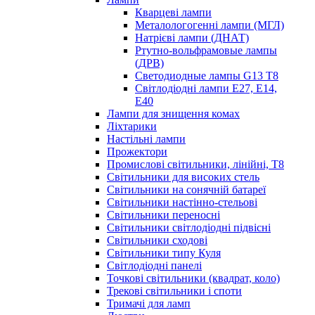
Кварцеві лампи
Металологогенні лампи (МГЛ)
Натрієві лампи (ДНАТ)
Ртутно-вольфрамовые лампы
(ДРВ)
Светодиодные лампы G13 Т8
Світлодіодні лампи E27, E14,
E40
Лампи для знищення комах
Ліхтарики
Настільні лампи
Прожектори
Промислові світильники, лінійні, Т8
Світильники для високих стель
Світильники на сонячній батареї
Світильники настінно-стельові
Світильники переносні
Світильники світлодіодні підвісні
Світильники сходові
Світильники типу Куля
Світлодіодні панелі
Точкові світильники (квадрат, коло)
Трекові світильники і споти
Тримачі для ламп