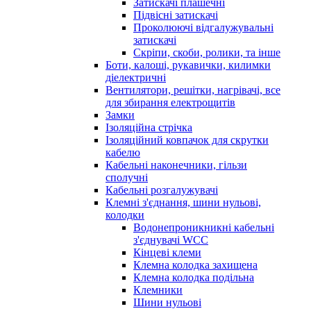
Затискачі плашечні
Підвісні затискачі
Проколюючі відгалужувальні
затискачі
Скріпи, скоби, ролики, та інше
Боти, калоші, рукавички, килимки
діелектричні
Вентилятори, решітки, нагрівачі, все
для збирання електрощитів
Замки
Ізоляційна стрічка
Ізоляційний ковпачок для скрутки
кабелю
Кабельні наконечники, гільзи
сполучні
Кабельні розгалужувачі
Клемні з'єднання, шини нульові,
колодки
Водонепроникникнi кабельнi
з'єднувачi WCC
Кінцеві клеми
Клемна колодка захищена
Клемна колодка подільна
Клемники
Шини нульові