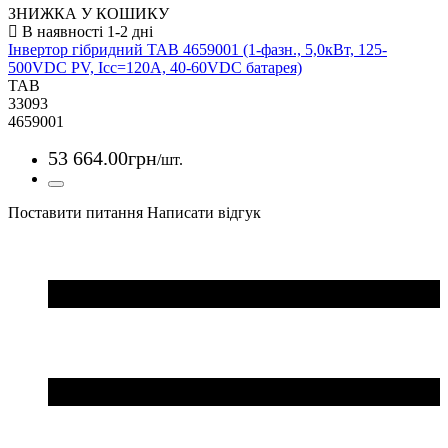
ЗНИЖКА У КОШИКУ
Інвертор гібридний TAB 4659001 (1-фазн., 5,0кВт, 125-
500VDC PV, Icc=120A, 40-60VDC батарея)
TAB
33093
4659001
53 664
.
00
грн
/шт.
Поставити питання
Написати відгук