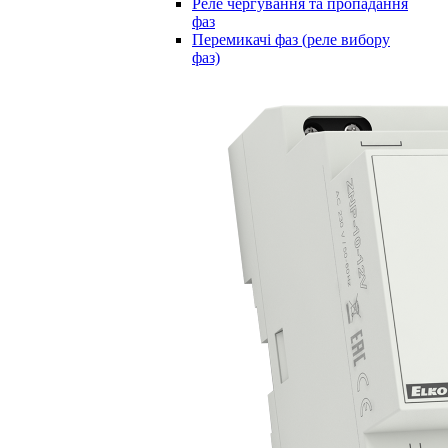
Реле чергування та пропадання
фаз
Перемикачі фаз (реле вибору
фаз)