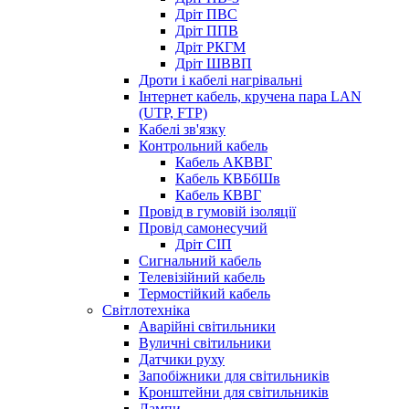
Дріт ПВС
Дріт ППВ
Дріт РКГМ
Дріт ШВВП
Дроти і кабелі нагрівальні
Інтернет кабель, кручена пара LAN
(UTP, FTP)
Кабелі зв'язку
Контрольний кабель
Кабель АКВВГ
Кабель КВБбШв
Кабель КВВГ
Провід в гумовій ізоляції
Провід самонесучий
Дріт СІП
Сигнальний кабель
Телевізійний кабель
Термостійкий кабель
Світлотехніка
Аварійні світильники
Вуличні світильники
Датчики руху
Запобіжники для світильників
Кронштейни для світильників
Лампи