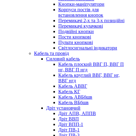
Кнопки-маніпулятори
Корпуси постів для
встановлення кнопок
Перемикачі 2-х та 3-х позиційні
Перемикачі кулачкові
Подвійні кнопки
Пости кнопкові
Пульти кнопкові
Світлосигнальні індикатори
Кабель та провід
Силовий кабель
Кабель плоский ВВГ П, ВВГ П
нг, ВВГ П нгд
Кабель круглий ВВГ, ВВГ нг,
ВВГ нгд
Кабель АВВГ
Кабель КГ
Кабель АВБбшв
Кабель ВБбшв
Дріт установчий
Дріт АПВ, АППВ
Дріт ВВП
Дріт ВПП-1
Дріт ПВ-1
Дріт ПВ-3