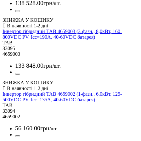
138 528
.
00
грн
/шт.
ЗНИЖКА У КОШИКУ
Інвертор гібридний TAB 4659003 (3-фазн., 8,0кВт, 160-
800VDC PV, Icc=190A, 40-60VDC батарея)
TAB
33095
4659003
133 848
.
00
грн
/шт.
ЗНИЖКА У КОШИКУ
Інвертор гібридний TAB 4659002 (1-фазн., 6,0кВт, 125-
500VDC PV, Icc=135A, 40-60VDC батарея)
TAB
33094
4659002
56 160
.
00
грн
/шт.