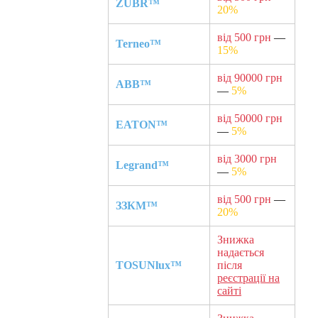
ZUBR™
20%
від 500 грн
—
Terneo™
15%
від 90000 грн
ABB™
—
5%
від 50000 грн
EATON™
—
5%
від 3000 грн
Legrand™
—
5%
від 500 грн
—
ЗЗКМ™
20%
Знижка
надається
TOSUNlux™
після
реєстрації на
сайті