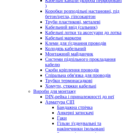
Кабельні канали (короба перфоровані
)
Коробки розподільні настановні, під
бетон/цегла, гіпсокартон
Труби пластикові, металеві
Кабельний ввід (сальник)
Кабельні лотки та аксесуари до лотка
Кабельні маркери
Клеми для з'єднання проводів
Колодязь кабельний
Монтажний майданчик
Системи підпільного прокладання
кабелю
Скоби кріплення проводів
Спіральна обв'язка для проводів
Трубки термонасадкові
Хомути, стяжки кабельні
Вироби для монтажу
DIN-рейка і приналежності до неї
Арматура СІП
Бандажна стрічка
Анкерні затискачі
Гаки
Гільзи з'єднувальні та
накінечники ізольовані