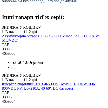
виробником без попереднього повідомлення.
Інші товари тієї ж серії:
ЗНИЖКА У КОШИКУ
Акумуляторна батарея TAB 4659006 e.module L5.1 (5,0кВт,
51,2VDC)
TAB
33098
4659006
53 664
.
00
грн
/шт
ЗНИЖКА У КОШИКУ
Інвертор гібридний TAB 4659004 (3-фазн., 10,0кВт, 160-
800VDC PV, Icc=210A, 40-60VDC батарея)
TAB
33096
4659004