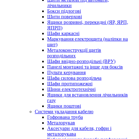
лічильники
Бокси підлогові
Щити поверхові
Ящики розривні, перекидні (ЯР, ЯРП,
ЯПРП)
Шафи каркасні
Маркування електрощита (наліпки на
щит)
Металоконструкції щитів
розподільних
Шафи ввідно-розподільні (ВРУ)
Панелі монтажні та інше для боксів
Пульти керування
Шафа силова розподільча
Шафи протипожежні
Шини електротехнічні
Ящики для встановлення лічильників
газу
Ящики поштові
Системи укладання кабелю
Гофрована труба
Металорукав
Аксесуари для кабеля, гофри і
металорукава