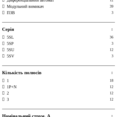
Диференціальний автомат
12
Модульний вимикач
39
ПЗВ
3
Серія
5SL
36
5SP
3
5SU
12
5SV
3
Кількість полюсів
1
18
1P+N
12
2
12
3
12
Номінальний струм, А