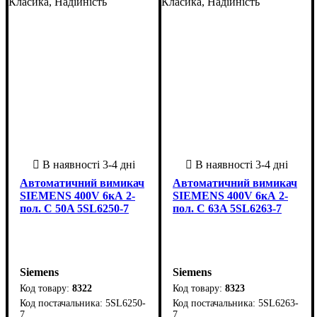
C
6
C
6
Класика, Надійність
Класика, Надійність
Автоматичний вимикач
Автоматичний вимикач
SIEMENS 400V 6кА 2-
SIEMENS 400V 6кА 2-
пол. C 50A 5SL6250-7
пол. C 63A 5SL6263-7
Siemens
Siemens
8322
8323
5SL6250-
5SL6263-
7
7