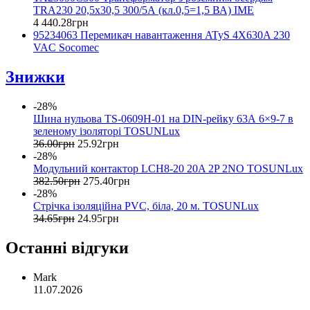
TRA230 20,5x30,5 300/5А (кл.0,5=1,5 ВА) IME
4 440
.
28
грн
95234063 Перемикач навантаження ATyS 4Х630A 230
VAC Socomec
Знижки
-28%
Шина нульова TS-0609H-01 на DIN-рейку 63А 6×9-7 в
зеленому ізоляторі TOSUNLux
36
.
00
грн
25
.
92
грн
-28%
Модульний контактор LCH8-20 20A 2P 2NO TOSUNLux
382
.
50
грн
275
.
40
грн
-28%
Стрічка ізоляційна PVC, біла, 20 м. TOSUNLux
34
.
65
грн
24
.
95
грн
Останні відгуки
Mark
11.07.2026