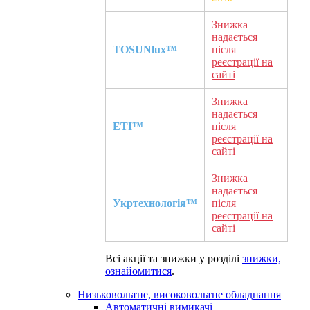
Знижка
надається
TOSUNlux™
після
реєстрації на
сайті
Знижка
надається
ETI™
після
реєстрації на
сайті
Знижка
надається
Укртехнологія™
після
реєстрації на
сайті
Всі акції та знижки у розділі
знижки,
ознайомитися
.
Низьковольтне, високовольтне обладнання
Автоматичні вимикачі