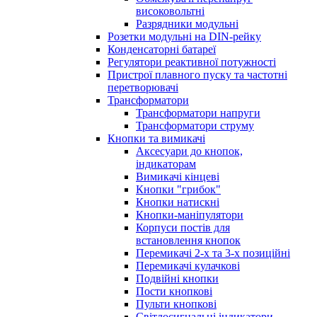
високовольтні
Разрядники модульні
Розетки модульні на DIN-рейку
Конденсаторні батареї
Регулятори реактивної потужності
Пристрої плавного пуску та частотні
перетворювачі
Трансформатори
Трансформатори напруги
Трансформатори струму
Кнопки та вимикачі
Аксесуари до кнопок,
індикаторам
Вимикачі кінцеві
Кнопки "грибок"
Кнопки натискні
Кнопки-маніпулятори
Корпуси постів для
встановлення кнопок
Перемикачі 2-х та 3-х позиційні
Перемикачі кулачкові
Подвійні кнопки
Пости кнопкові
Пульти кнопкові
Світлосигнальні індикатори