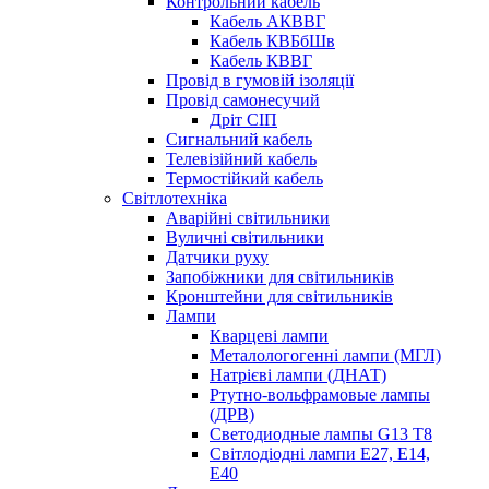
Контрольний кабель
Кабель АКВВГ
Кабель КВБбШв
Кабель КВВГ
Провід в гумовій ізоляції
Провід самонесучий
Дріт СІП
Сигнальний кабель
Телевізійний кабель
Термостійкий кабель
Світлотехніка
Аварійні світильники
Вуличні світильники
Датчики руху
Запобіжники для світильників
Кронштейни для світильників
Лампи
Кварцеві лампи
Металологогенні лампи (МГЛ)
Натрієві лампи (ДНАТ)
Ртутно-вольфрамовые лампы
(ДРВ)
Светодиодные лампы G13 Т8
Світлодіодні лампи E27, E14,
E40