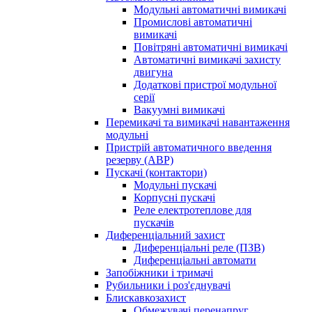
Модульні автоматичні вимикачі
Промислові автоматичні
вимикачі
Повітряні автоматичні вимикачі
Автоматичні вимикачі захисту
двигуна
Додаткові пристрої модульної
серії
Вакуумні вимикачі
Перемикачі та вимикачі навантаження
модульні
Пристрій автоматичного введення
резерву (АВР)
Пускачі (контактори)
Модульні пускачі
Корпусні пускачі
Реле електротеплове для
пускачів
Диференціальний захист
Диференціальні реле (ПЗВ)
Диференціальні автомати
Запобіжники і тримачі
Рубильники і роз'єднувачі
Блискавкозахист
Обмежувачі перенапруг