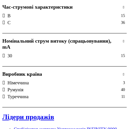
Час-струмові характеристики
B
15
C
36
Номінальний струм витоку (спрацьовування),
mА
30
15
Виробник країна
Нiмеччина
3
Румунія
40
Туреччина
11
Лідери продажів