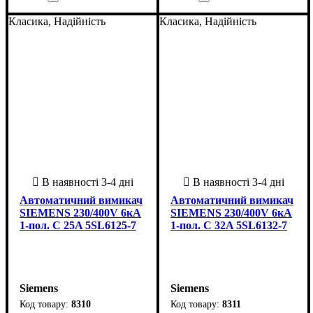
Країна-виробник
Серія
Час-струмові характеристики
Умови використання
Кількість полюсів
Номінальний струм, А
Здатність відключення, кА
: 5SL
:
: 1
: АС
: 16
:
:
Країна-виробник
Серія
Час-струмові характеристик
Умови використання
Кількість полюсів
Номінальний струм, А
Здатність відключення, кА
: 5SL
:
: 1
: АС
: 20
:
Туреччина
C
6
Туреччина
C
6
Класика, Надійність
Класика, Надійність
Автоматичний вимикач
Автоматичний вимикач
SIEMENS 230/400V 6кА
SIEMENS 230/400V 6кА
1-пол. C 25A 5SL6125-7
1-пол. C 32A 5SL6132-7
Siemens
Siemens
8310
8311