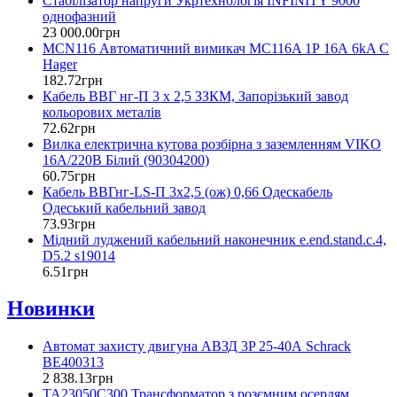
Стабілізатор напруги Укртехнологія INFINITY 9000
однофазний
23 000
.
00
грн
MCN116 Автоматичний вимикач MC116A 1Р 16А 6kA C
Hager
182
.
72
грн
Кабель ВВГ нг-П 3 х 2,5 ЗЗКМ, Запорізький завод
кольорових металів
72
.
62
грн
Вилка електрична кутова розбірна з заземленням VIKO
16А/220В Білий (90304200)
60
.
75
грн
Кабель ВВГнг-LS-П 3х2,5 (ож) 0,66 Одескабель
Одеський кабельний завод
73
.
93
грн
Мідний луджений кабельний наконечник e.end.stand.c.4,
D5.2 s19014
6
.
51
грн
Новинки
Автомат захисту двигуна АВЗД 3P 25-40А Schrack
BE400313
2 838
.
13
грн
TA23050C300 Трансформатор з розємним осердям