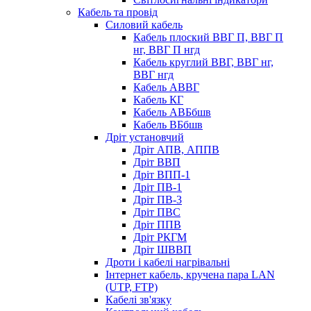
Кабель та провід
Силовий кабель
Кабель плоский ВВГ П, ВВГ П
нг, ВВГ П нгд
Кабель круглий ВВГ, ВВГ нг,
ВВГ нгд
Кабель АВВГ
Кабель КГ
Кабель АВБбшв
Кабель ВБбшв
Дріт установчий
Дріт АПВ, АППВ
Дріт ВВП
Дріт ВПП-1
Дріт ПВ-1
Дріт ПВ-3
Дріт ПВС
Дріт ППВ
Дріт РКГМ
Дріт ШВВП
Дроти і кабелі нагрівальні
Інтернет кабель, кручена пара LAN
(UTP, FTP)
Кабелі зв'язку