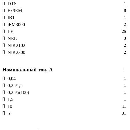
DTS
1
Ex9EM
8
IB1
1
iEM3000
2
LE
26
NEL
3
NIK2102
2
NIK2300
2
SDM
9
Smart Meter
1
Номинальный ток, А
TDP8
1
0,04
1
WZE
4
0,25/1,5
1
ЕМ
1
0,25/5(100)
1
1,5
1
10
11
5
31