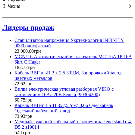
Чехия
8
Лидеры продаж
Стабилизатор напряжения Укртехнология INFINITY
9000 однофазный
23 000
.
00
грн
MCN116 Автоматический выключатель MC116A 1Р 16А
6kA C Hager
182
.
72
грн
Кабель ВВГ нг-П 3 х 2,5 ЗЗЦМ, Запорожский завод
цветных металлов
72
.
62
грн
Вилка электрическая угловая разборная VIKO с
заземлением 16А/220В Белый (90304200)
60
.
75
грн
Кабель ВВГнг-LS-П 3х2,5 (ож) 0,66 Одескабель
Одеський кабельний завод
73
.
93
грн
Медный лужёный кабельный наконечник e.end.stand.c.4,
D5.2 s19014
6
.
51
грн