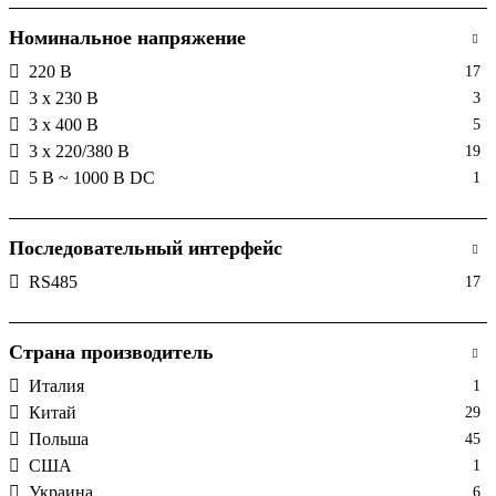
Номинальное напряжение
220 В
17
3 x 230 В
3
3 x 400 В
5
3 х 220/380 В
19
5 В ~ 1000 В DC
1
Последовательный интерфейс
RS485
17
Страна производитель
Италия
1
Китай
29
Польша
45
США
1
Украина
6