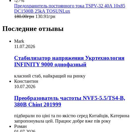
-27%
Предохранитель постоянного тока TSPV-32 40A 10x85
DC1500В 25kA TOSUNLux
180
.
00
грн
130
.
91
грн
Последние отзывы
Mark
11.07.2026
Стабилизатор напряжения Укртехнология
INFINITY 9000 однофазный
класний стаб, найкращий на ринку
Константин
10.07.2026
Преобразователь частоты NVF5-5.5/TS4-B,
380В Chint 201999
підбирали по ціні та по якістю серед Китайців, Катерина
запропонувала цей. Працює добре вже пів року
Роман
01.07.2026