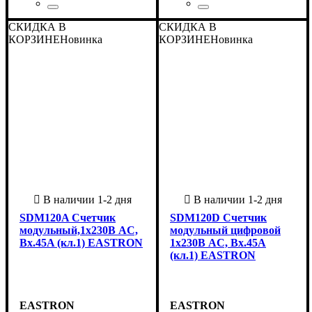
Страна-производитель
Серия
: IB1
:
Страна-производитель
Серия
: SDM
:
СКИДКА В
СКИДКА В
Китай
Китай
КОРЗИНЕ
Новинка
КОРЗИНЕ
Новинка
SDM120A Счетчик
SDM120D Счетчик
модульный,1x230В AC,
модульный цифровой
Вх.45A (кл.1) EASTRON
1x230В AC, Вх.45A
(кл.1) EASTRON
EASTRON
EASTRON