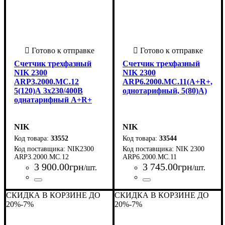
Счетчик трехфазный
Счетчик трехфазный
NIK 2300
NIK 2300
ARP3.2000.MС.12
ARP6.2000.MC.11(A+R+,
5(120)А 3х230/400В
однотарифный, 5(80)А)
однатарифный A+R+
NIK
NIK
33552
33544
NIK2300
NIK 2300
ARP3.2000.MС.12
ARP6.2000.MC.11
3 900
.
00
грн
3 745
.
00
грн
/шт.
/шт.
Страна-производитель
Серия
Количество тарифов
Количество фаз
Номинальное напряжение
Тип индикатора
Тип подключения
Максимальный ток, А
Номинальный ток, А
: NIK2300
: 3
: ЖКИ
: Прямое
: 1
: 5
:
:
:
Страна-производитель
Серия
Количество тарифов
Количество фаз
Номинальное напряжение
Тип индикатора
Тип подключения
Максимальный ток, А
Номинальный ток, А
: NIK2300
: 3
: ЖКИ
: Прямое
: 1
: 5
: 80
:
:
Украина
3 х 220/380 В
120
Украина
3 х 220/380 В
СКИДКА В КОРЗИНЕ ДО
СКИДКА В КОРЗИНЕ ДО
20%
-7%
20%
-7%