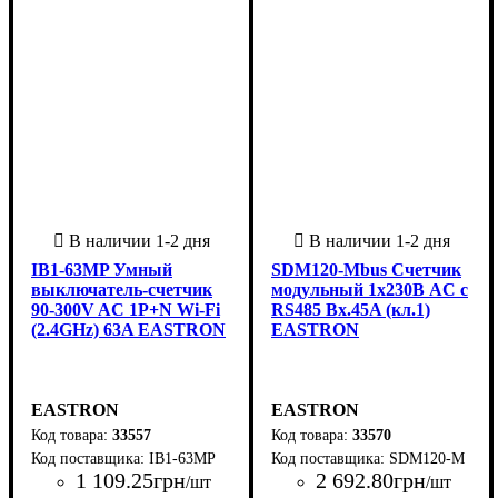
IB1-63MP Умный
SDM120-Mbus Счетчик
выключатель-счетчик
модульный 1x230В AC с
90-300V AC 1P+N Wi-Fi
RS485 Вх.45A (кл.1)
(2.4GHz) 63A EASTRON
EASTRON
EASTRON
EASTRON
33557
33570
IB1-63MP
SDM120-M
1 109
.
25
грн
2 692
.
80
грн
/шт
/шт