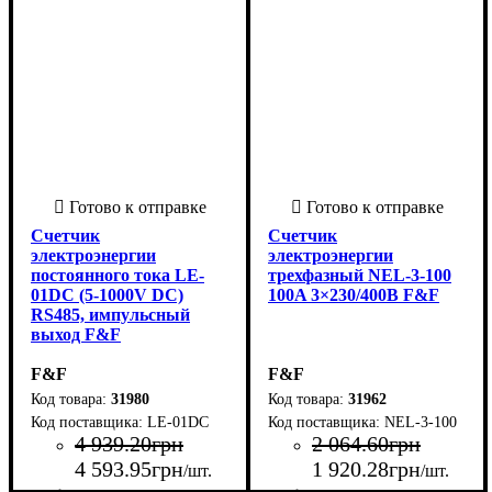
Счетчик
Счетчик
электроэнергии
электроэнергии
постоянного тока LE-
трехфазный NEL-3-100
01DC (5-1000V DC)
100A 3×230/400В F&F
RS485, импульсный
выход F&F
F&F
F&F
31980
31962
LE-01DC
NEL-3-100
4 939
.
20
грн
2 064
.
60
грн
4 593
.
95
грн
1 920
.
28
грн
/шт.
/шт.