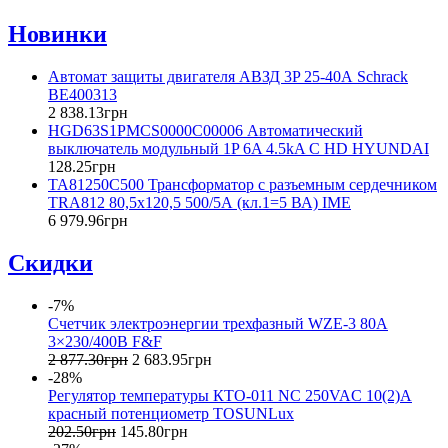
Новинки
Автомат защиты двигателя АВЗД 3P 25-40А Schrack
BE400313
2 838
.
13
грн
HGD63S1PMCS0000C00006 Автоматический
выключатель модульный 1P 6A 4.5kA C HD HYUNDAI
128
.
25
грн
TA81250C500 Трансформатор с разъемным сердечником
TRA812 80,5x120,5 500/5А (кл.1=5 ВА) IME
6 979
.
96
грн
Скидки
-7%
Счетчик электроэнергии трехфазный WZE-3 80A
3×230/400В F&F
2 877
.
30
грн
2 683
.
95
грн
-28%
Регулятор температуры КТО-011 NC 250VAC 10(2)A
красный потенциометр TOSUNLux
202
.
50
грн
145
.
80
грн