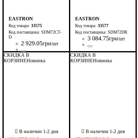
EASTRON
EASTRON
33575
33577
SDM72CT-
SDM72DR
D
3 084
.
75
грн
/шт
2 929
.
05
грн
/шт
Страна-производитель
Серия
: SDM
:
СКИДКА В
Страна-производитель
Серия
: SDM
:
СКИДКА В
Китай
Китай
КОРЗИНЕ
Новинка
КОРЗИНЕ
Новинка