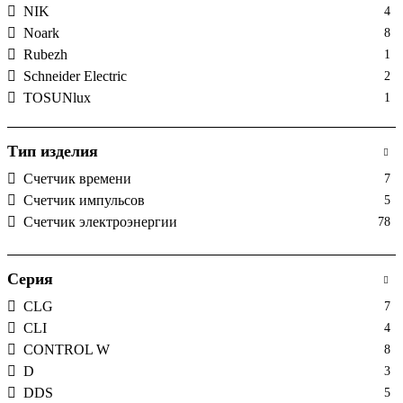
NIK
4
Noark
8
Rubezh
1
Schneider Electric
2
TOSUNlux
1
Новатек Электро
1
Тип изделия
Счетчик времени
7
Счетчик импульсов
5
Счетчик электроэнергии
78
Серия
CLG
7
CLI
4
CONTROL W
8
D
3
DDS
5