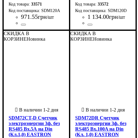
33571
33572
SDM120A
SDM120D
971
.
55
грн
1 134
.
00
грн
/шт
/шт
Страна-производитель
Серия
: SDM
:
Страна-производитель
Серия
: SDM
:
СКИДКА В
СКИДКА В
Китай
Китай
КОРЗИНЕ
Новинка
КОРЗИНЕ
Новинка
SDM72CT-D Счетчик
SDM72DR Счетчик
электроэнергии 3ф. без
электроэнергии 3ф. без
RS485 Вх.5А на Din
RS485 Вх.100A на Din
(Кл.1,0) EASTRON
(Кл. 1,0) EASTRON