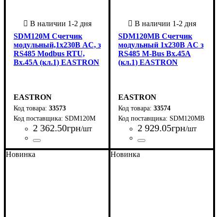
SDM120M Счетчик
SDM120MB Счетчик
модульный,1x230В AC, з
модульный 1x230В AC з
RS485 Modbus RTU,
RS485 M-Bus Вх.45A
Вх.45A (кл.1) EASTRON
(кл.1) EASTRON
EASTRON
EASTRON
33573
33574
SDM120M
SDM120MB
2 362
.
50
грн
2 929
.
05
грн
/шт
/шт
Страна-производитель
Серия
: SDM
:
Страна-производитель
Серия
: SDM
:
Новинка
Новинка
Китай
Китай