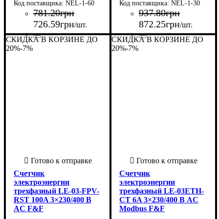
NEL-1-60
NEL-1-30
781
.
20
грн
937
.
80
грн
726
.
59
грн
872
.
25
грн
/шт.
/шт.
СКИДКА В КОРЗИНЕ ДО
СКИДКА В КОРЗИНЕ ДО
Страна-производитель
Серия
Количество тарифов
Количество фаз
Номинальное напряжение
Тип индикатора
Тип подключения
Максимальный ток, А
Номинальный ток, А
: NEL
: 1
: ЖКИ
: Прямое
: 1
: 5
: 60
:
:
Страна-производитель
Серия
Количество тарифов
Количество фаз
Номинальное напряжение
Тип индикатора
Тип подключения
Максимальный ток, А
Номинальный ток, А
: NEL
: 1
: ЖКИ
: Прямое
: 1
: 5
: 30
:
:
20%
-7%
20%
-7%
Польша
220 В
Польша
220 В
Счетчик
Счетчик
электроэнергии
электроэнергии
трехфазный LE-03-FPV-
трехфазный LE-03ETH-
RST 100A 3×230/400 В
CT 6A 3×230/400 В AC
AC F&F
Modbus F&F