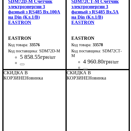
SDM72D-M Счетчик
SDM72СТ-М Счетчик
электроэнергии 3
электроэнергии 3
фазный з RS485 Вх.100A
фазный з RS485 Вх.5A
на Din (Кл.1/B)
на Din (Кл.1/B)
EASTRON
EASTRON
EASTRON
EASTRON
33576
33578
SDM72D-M
SDM72СТ-
5 858
.
55
грн
М
/шт
4 960
.
80
грн
/шт
Страна-производитель
Серия
: SDM
:
СКИДКА В
СКИДКА В
Страна-производитель
Серия
: SDM
:
Китай
Китай
КОРЗИНЕ
Новинка
КОРЗИНЕ
Новинка