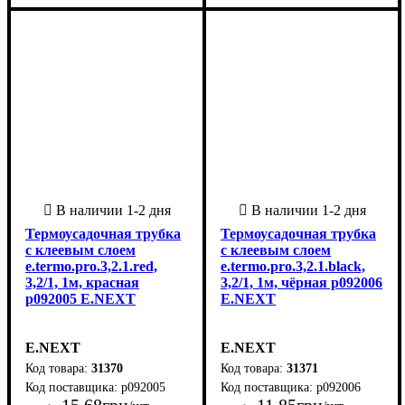
Термоусадочная трубка
Термоусадочная трубка
с клеевым слоем
с клеевым слоем
e.termo.pro.3,2.1.red,
e.termo.pro.3,2.1.black,
3,2/1, 1м, красная
3,2/1, 1м, чёрная p092006
p092005 E.NEXT
E.NEXT
E.NEXT
E.NEXT
31370
31371
p092005
p092006
15
.
68
грн
11
.
85
грн