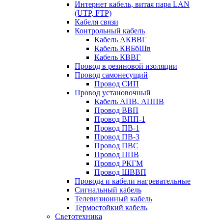
Интернет кабель, витая пара LAN
(UTP, FTP)
Кабеля связи
Контрольный кабель
Кабель АКВВГ
Кабель КВБбШв
Кабель КВВГ
Провод в резиновой изоляции
Провод самонесущий
Провод СИП
Провод установочный
Кабель АПВ, АППВ
Провод ВВП
Провод ВПП-1
Провод ПВ-1
Провод ПВ-3
Провод ПВС
Провод ППВ
Провод РКГМ
Провод ШВВП
Провода и кабели нагревательные
Сигнальный кабель
Телевизионный кабель
Термостойкий кабель
Светотехника