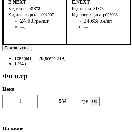
E.NEXT
E.NEXT
31372
31373
p092007
p092008
24
.
63
грн
24
.
63
грн
/шт
/шт
Страна-производитель
Серия
: TERMO PRO
:
Страна-производитель
Серия
: TERMO PRO
:
Китай
Китай
Показать еще
Товары
1 —
20
(всего 219)
1
2
3
4
5
...
Фильтр
Цена
—
грн
ОК
Наличие