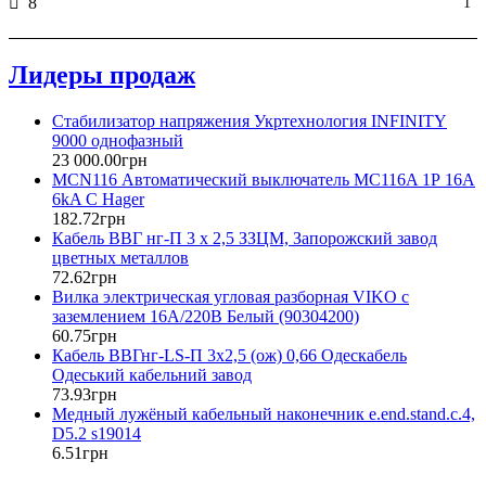
8
1
Лидеры продаж
Стабилизатор напряжения Укртехнология INFINITY
9000 однофазный
23 000
.
00
грн
MCN116 Автоматический выключатель MC116A 1Р 16А
6kA C Hager
182
.
72
грн
Кабель ВВГ нг-П 3 х 2,5 ЗЗЦМ, Запорожский завод
цветных металлов
72
.
62
грн
Вилка электрическая угловая разборная VIKO с
заземлением 16А/220В Белый (90304200)
60
.
75
грн
Кабель ВВГнг-LS-П 3х2,5 (ож) 0,66 Одескабель
Одеський кабельний завод
73
.
93
грн
Медный лужёный кабельный наконечник e.end.stand.c.4,
D5.2 s19014
6
.
51
грн