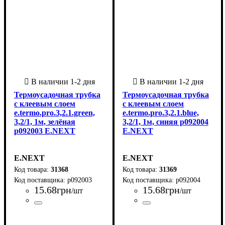
Термоусадочная трубка
Термоусадочная трубка
с клеевым слоем
с клеевым слоем
e.termo.pro.3,2.1.green,
e.termo.pro.3,2.1.blue,
3,2/1, 1м, зелёная
3,2/1, 1м, синяя p092004
p092003 E.NEXT
E.NEXT
E.NEXT
E.NEXT
31368
31369
p092003
p092004
15
.
68
грн
15
.
68
грн
/шт
/шт
Страна-производитель
Серия
: TERMO PRO
:
Страна-производитель
Серия
: TERMO PRO
:
Китай
Китай