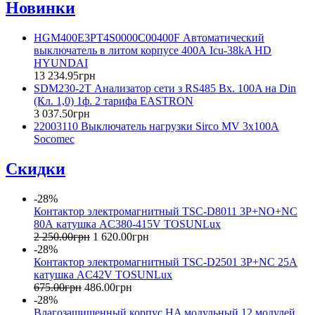
Новинки
HGM400E3PT4S0000C00400F Автоматический
выключатель в литом корпусе 400А Icu-38kA HD
HYUNDAI
13 234
.
95
грн
SDM230-2T Анализатор сети з RS485 Вх. 100A на Din
(Кл. 1,0) 1ф. 2 тарифа EASTRON
3 037
.
50
грн
22003110 Выключатель нагрузки Sirco MV 3x100A
Socomec
Скидки
-28%
Контактор электромагнитный TSC-D8011 3P+NO+NC
80А катушка AC380-415V TOSUNLux
2 250
.
00
грн
1 620
.
00
грн
-28%
Контактор электромагнитный TSC-D2501 3P+NC 25А
катушка AC42V TOSUNLux
675
.
00
грн
486
.
00
грн
-28%
Влагозащищенный корпус HA модульный 12 модулей