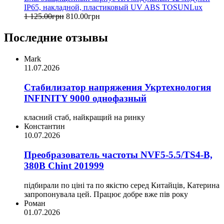
IP65, накладной, пластиковый UV ABS TOSUNLux
1 125
.
00
грн
810
.
00
грн
Последние отзывы
Mark
11.07.2026
Стабилизатор напряжения Укртехнология
INFINITY 9000 однофазный
класний стаб, найкращий на ринку
Константин
10.07.2026
Преобразователь частоты NVF5-5.5/TS4-B,
380В Chint 201999
підбирали по ціні та по якістю серед Китайців, Катерина
запропонувала цей. Працює добре вже пів року
Роман
01.07.2026