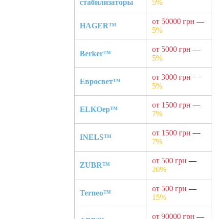
стабилизаторы
5%
от 50000 грн
—
HAGER™
5%
от 5000 грн
—
Berker™
5%
от 3000 грн
—
Евросвет™
5%
от 1500 грн
—
ELKOep™
7%
от 1500 грн
—
INELS™
7%
от 500 грн
—
ZUBR™
20%
от 500 грн
—
Terneo™
15%
от 90000 грн
—