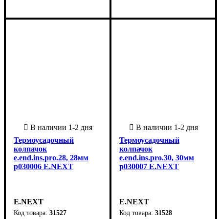
Китай
Китай
Термоусадочный
Термоусадочный
колпачок
колпачок
e.end.ins.pro.28, 28мм
e.end.ins.pro.30, 30мм
p030006 E.NEXT
p030007 E.NEXT
E.NEXT
E.NEXT
31527
31528