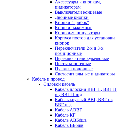
Аксессуары к кнопкам,
индикаторам
Выключатели концевые
Двойные кнопки
Кнопки "грибок"
Кнопки нажимные
Кнопки-манипуляторы
Корпуса постов для установки
кнопок
Переключатели 2-х и 3-х
позиционные
Переключатели кулачковые
Посты кнопочные
Пульты кнопочные
Светосигнальные индикаторы
Кабель и провод
Силовой кабель
Кабель плоский ВВГ П, ВВГ П
нг, ВВГ П нгд
Кабель круглый ВВГ, ВВГ нг,
ВВГ нгд
Кабель АВВГ
Кабель КГ
Кабель АВБбшв
Кабель ВБбшв