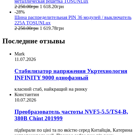
металлическая решетка TOSUNLux
2 250
.
00
грн
1 618
.
20
грн
-28%
Шина распределительная PIN 36 модулей / выключатель
225A TOSUNLux
2 250
.
00
грн
1 619
.
78
грн
Последние отзывы
Mark
11.07.2026
Стабилизатор напряжения Укртехнология
INFINITY 9000 однофазный
класний стаб, найкращий на ринку
Константин
10.07.2026
Преобразователь частоты NVF5-5.5/TS4-B,
380В Chint 201999
підбирали по ціні та по якістю серед Китайців, Катерина