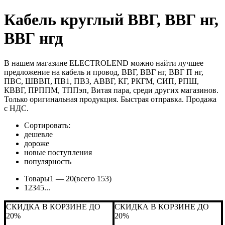
Кабель круглый ВВГ, ВВГ нг,
ВВГ нгд
В нашем магазине ELECTROLEND можно найти лучшее
предложение на кабель и провод, ВВГ, ВВГ нг, ВВГ П нг,
ПВС, ШВВП, ПВ1, ПВ3, АВВГ, КГ, РКГМ, СИП, РПШ,
КВВГ, ПРППМ, ТППэп, Витая пара, среди других магазинов.
Только оригинальная продукция. Быстрая отправка. Продажа
с НДС.
Сортировать:
дешевле
дороже
новые поступления
популярность
Товары
1 —
20
(всего 153)
1
2
3
4
5
...
СКИДКА В КОРЗИНЕ ДО
СКИДКА В КОРЗИНЕ ДО
20%
20%