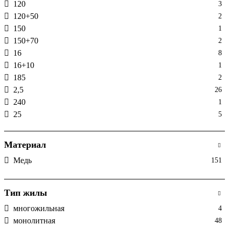
120
3
120+50
2
150
1
150+70
2
16
8
16+10
1
185
2
2,5
26
240
1
25
5
25+16
1
35
4
Материал
35+16
2
Медь
151
4
19
4+2,5
2
50
3
Тип жилы
50+25
1
многожильная
4
6
16
монолитная
48
6+4
2