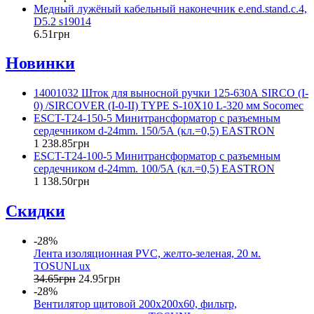
Медный лужёный кабельный наконечник e.end.stand.c.4,
D5.2 s19014
6
.
51
грн
Новинки
14001032 Шток для выносной ручки 125-630А SIRCO (I-
0) /SIRCOVER (I-0-II) TYPE S-10X10 L-320 мм Socomec
ESCT-T24-150-5 Минитрансформатор с разъемным
сердечником d-24mm. 150/5А (кл.=0,5) EASTRON
1 238
.
85
грн
ESCT-T24-100-5 Минитрансформатор с разъемным
сердечником d-24mm. 100/5А (кл.=0,5) EASTRON
1 138
.
50
грн
Скидки
-28%
Лента изоляционная PVC, желто-зеленая, 20 м.
TOSUNLux
34
.
65
грн
24
.
95
грн
-28%
Вентилятор щитовой 200x200x60, фильтр,