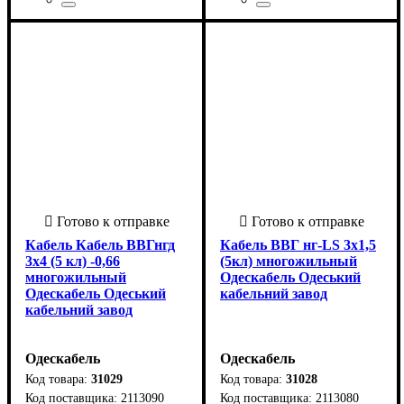
Страна-производитель
Количество жил
Материал
Свойства
Сечение
Форма
Класс гибкости
Тип жилы
: Круглый
: 25
: Не
: Медь
: монолитная
: 1
: 4 х
:
Страна-производитель
Количество жил
Материал
Свойства
Сечение
Форма
Класс гибкости
Тип жилы
: Круглый
: 35
: Не
: Медь
: монолитная
: 1
: 4 х
:
Украина
распространяет горение, с
Украина
распространяет горение, с
пониженным газо- и
пониженным газо- и
дымовыделением
дымовыделением
Кабель Кабель ВВГнгд
Кабель ВВГ нг-LS 3x1,5
3х4 (5 кл) -0,66
(5кл) многожильный
многожильный
Одескабель Одеський
Одескабель Одеський
кабельний завод
кабельний завод
Одескабель
Одескабель
31029
31028
2113090
2113080