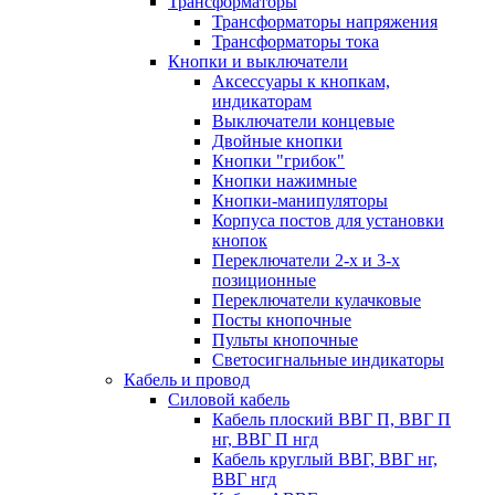
Трансформаторы
Трансформаторы напряжения
Трансформаторы тока
Кнопки и выключатели
Аксессуары к кнопкам,
индикаторам
Выключатели концевые
Двойные кнопки
Кнопки "грибок"
Кнопки нажимные
Кнопки-манипуляторы
Корпуса постов для установки
кнопок
Переключатели 2-х и 3-х
позиционные
Переключатели кулачковые
Посты кнопочные
Пульты кнопочные
Светосигнальные индикаторы
Кабель и провод
Силовой кабель
Кабель плоский ВВГ П, ВВГ П
нг, ВВГ П нгд
Кабель круглый ВВГ, ВВГ нг,
ВВГ нгд