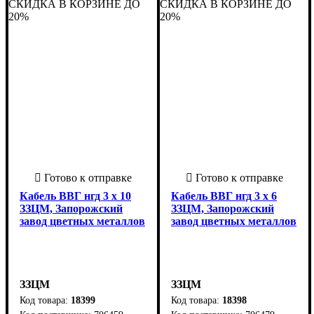
СКИДКА В КОРЗИНЕ ДО
СКИДКА В КОРЗИНЕ ДО
Украина
распространяет горение, с
Украина
распространяет горение, с
20%
пониженным газо- и
20%
пониженным газо- и
дымовыделением
дымовыделением
Кабель ВВГ нгд 3 х 10
Кабель ВВГ нгд 3 х 6
ЗЗЦМ, Запорожский
ЗЗЦМ, Запорожский
завод цветных металлов
завод цветных металлов
ЗЗЦМ
ЗЗЦМ
18399
18398