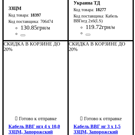
Украина ТД
ЗЗЦМ
18277
18397
Кабель
ВВГнгд 2х6(LS)
706474
119
.
72
грн
130
.
85
грн
/м
/м
Страна-производитель
Количество жил
Материал
Свойства
Сечение
Форма
Класс гибкости
: Круглый
: 6
: Не
: Медь
: 1
: 2 х
:
Страна-производитель
Количество жил
Материал
Свойства
Сечение
Форма
Класс гибкости
Тип жилы
: Круглый
: 4
: Не
: Медь
: монолитная
: 1
: 3 х
:
Украина
распространяет горение, с
СКИДКА В КОРЗИНЕ ДО
СКИДКА В КОРЗИНЕ ДО
Украина
распространяет горение, с
пониженным газо- и
20%
пониженным газо- и
20%
дымовыделением
дымовыделением
Кабель ВВГ нгд 4 х 10,0
Кабель ВВГ нг 3 х 1,5
ЗЗЦМ, Запорожский
ЗЗЦМ, Запорожский