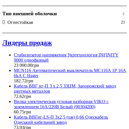
70
3
70+35
3
Тип внешней оболочки
95
3
Огнестойкая
21
95+50
1
Лидеры продаж
Стабилизатор напряжения Укртехнология INFINITY
9000 однофазный
23 000
.
00
грн
MCN116 Автоматический выключатель MC116A 1Р 16А
6kA C Hager
182
.
72
грн
Кабель ВВГ нг-П 3 х 2,5 ЗЗЦМ, Запорожский завод
цветных металлов
72
.
62
грн
Вилка электрическая угловая разборная VIKO с
заземлением 16А/220В Белый (90304200)
60
.
75
грн
Кабель ВВГнг-LS-П 3х2,5 (ож) 0,66 Одескабель
Одеський кабельний завод
73
.
93
грн