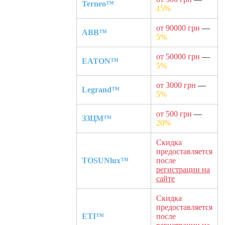
Terneo™
15%
от 90000 грн
—
ABB™
5%
от 50000 грн
—
EATON™
5%
от 3000 грн
—
Legrand™
5%
от 500 грн
—
ЗЗЦМ™
20%
Скидка
предоставляется
TOSUNlux™
после
регистрации на
сайте
Скидка
предоставляется
ETI™
после