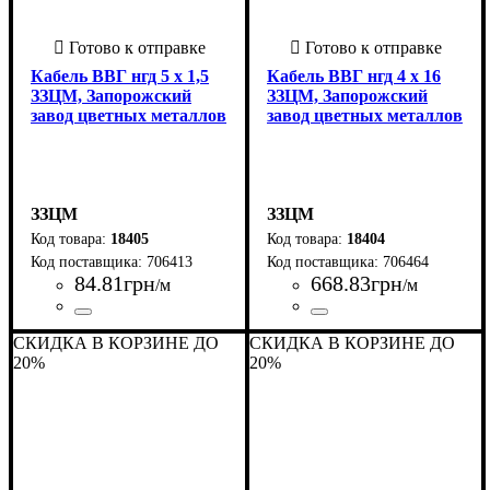
Кабель ВВГ нгд 5 х 1,5
Кабель ВВГ нгд 4 х 16
ЗЗЦМ, Запорожский
ЗЗЦМ, Запорожский
завод цветных металлов
завод цветных металлов
ЗЗЦМ
ЗЗЦМ
18405
18404
706413
706464
84
.
81
грн
668
.
83
грн
/м
/м
Страна-производитель
Количество жил
Материал
Свойства
Сечение
Форма
Класс гибкости
Тип жилы
: Круглый
: 1,5
: Не
: Медь
: монолитная
: 1
: 5 х
:
Страна-производитель
Количество жил
Материал
Свойства
Сечение
Форма
Класс гибкости
Тип жилы
: Круглый
: 16
: Не
: Медь
: монолитная
: 1
: 4 х
:
СКИДКА В КОРЗИНЕ ДО
СКИДКА В КОРЗИНЕ ДО
Украина
распространяет горение, с
Украина
распространяет горение, с
20%
пониженным газо- и
20%
пониженным газо- и
дымовыделением
дымовыделением