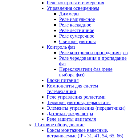
Реле контроля и измерения
Управления освещением
Диммеры
Реле импульсное
Реле каскадное
Реле лестничное
Реле сумеречное
Светорегуляторы
Контроль фаз
Реле контроля и пропадания фаз
Реле чередования и пропадание
фаз
Переключатели фаз (реле
выбора фаз)
Блоки питания
Компоненты для систем
телемеханики
Реле управления роллетами
Терморегуляторы, термостаты
Элементы управления (передатчики)
Датчики дождя, ветра
Реле защиты двигателя
Щитовое оборудование
Боксы монтажные навесные,
встраиваемые (IP - 31, 41, 54, 65, 66)