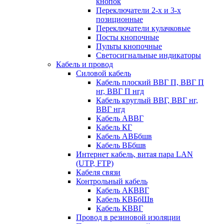
кнопок
Переключатели 2-х и 3-х
позиционные
Переключатели кулачковые
Посты кнопочные
Пульты кнопочные
Светосигнальные индикаторы
Кабель и провод
Силовой кабель
Кабель плоский ВВГ П, ВВГ П
нг, ВВГ П нгд
Кабель круглый ВВГ, ВВГ нг,
ВВГ нгд
Кабель АВВГ
Кабель КГ
Кабель АВБбшв
Кабель ВБбшв
Интернет кабель, витая пара LAN
(UTP, FTP)
Кабеля связи
Контрольный кабель
Кабель АКВВГ
Кабель КВБбШв
Кабель КВВГ
Провод в резиновой изоляции