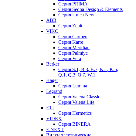
Серия PRIMA
Серия Sedna Design & Elements
Серия Unica New
ABB
Серия Zenit
VIKO
Серия Сarmen
Серия Karre
Серия Meridian
Серия Palmiye
Серия Vera
Berker
Серия S.1, B.3, B.7, K.1, K.5,
Q.1, Q.3, Q.7, W.1
Hager
Серия Lumina
Legrand
Серия Valena Classic
Серия Valena Life
ETI
Серия Hermetics
VIDEX
Серия BINERA
E.NEXT
Вилки электрические