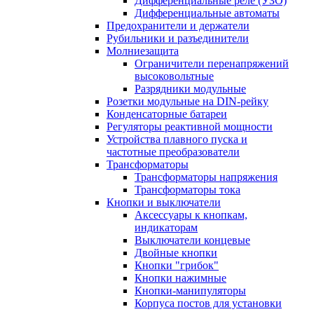
Дифференциальные реле (УЗО)
Дифференциальные автоматы
Предохранители и держатели
Рубильники и разъединители
Молниезащита
Ограничители перенапряжений
высоковольтные
Разрядники модульные
Розетки модульные на DIN-рейку
Конденсаторные батареи
Регуляторы реактивной мощности
Устройства плавного пуска и
частотные преобразователи
Трансформаторы
Трансформаторы напряжения
Трансформаторы тока
Кнопки и выключатели
Аксессуары к кнопкам,
индикаторам
Выключатели концевые
Двойные кнопки
Кнопки "грибок"
Кнопки нажимные
Кнопки-манипуляторы
Корпуса постов для установки