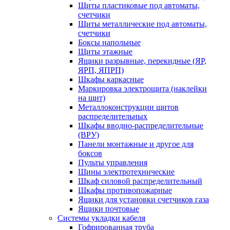
Щиты пластиковые под автоматы,
счетчики
Щиты металлические под автоматы,
счетчики
Боксы напольные
Щиты этажные
Ящики разрывные, перекидные (ЯР,
ЯРП, ЯПРП)
Шкафы каркасные
Маркировка электрощита (наклейки
на щит)
Металлоконструкции щитов
распределительных
Шкафы вводно-распределительные
(ВРУ)
Панели монтажные и другое для
боксов
Пульты управления
Шины электротехнические
Шкаф силовой распределительный
Шкафы противопожарные
Ящики для установки счетчиков газа
Ящики почтовые
Системы укладки кабеля
Гофрированная труба