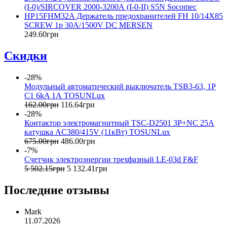
(I-0)/SIRCOVER 2000-3200А (I-0-II) S5N Socomec
HP15FHM32A Держатель предохранителей FH 10/14X85
SCREW 1р 30A/1500V DC MERSEN
249
.
60
грн
Скидки
-28%
Модульный автоматический выключатель TSB3-63, 1P
C1 6kA 1А TOSUNLux
162
.
00
грн
116
.
64
грн
-28%
Контактор электромагнитный TSC-D2501 3P+NC 25А
катушка AC380/415V (11кВт) TOSUNLux
675
.
00
грн
486
.
00
грн
-7%
Счетчик электроэнергии трехфазный LE-03d F&F
5 502
.
15
грн
5 132
.
41
грн
Последние отзывы
Mark
11.07.2026