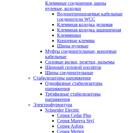
Клеммные соединения, шины
нулевые, колодки
Водонепроницаемые кабельные
соединители WCC
Клеммная колодка делимая
Клеммная колодка защищенная
Клеммники
Концевые клеммы
Шины нулевые
Муфты соединительные, концевые
кабельные
Силовые вилки, розетки, разъемы
Шинный силовой изолятор
Шины соединительные
Стабилизаторы напряжения
Однофазные стабилизаторы
напряжения
Трёхфазные стабилизаторы
напряжения
Электрофурнитура
Schneider Electric
Серия Cedar Plus
Серия Mureva Styl
Серия Asfora
Серия Merten