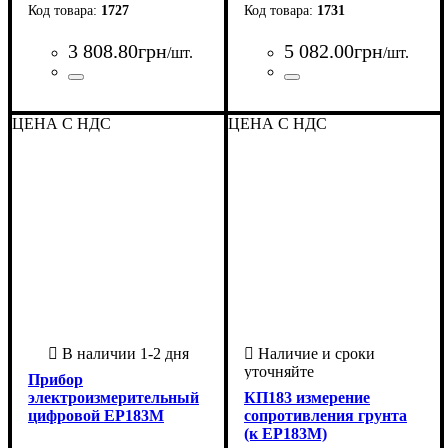
1727
1731
3 808
.
80
грн
5 082
.
00
грн
/шт.
/шт.
Страна-производитель
:
Страна-производитель
:
Украина
Украина
ЦЕНА С НДС
ЦЕНА С НДС
Прибор
электроизмерительный
КП183 измерение
цифровой ЕР183М
сопротивления грунта
(к ЕР183М)