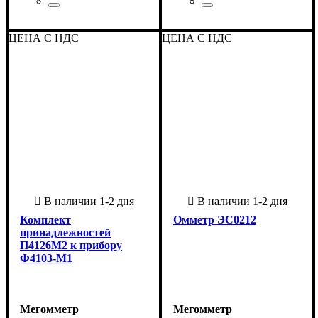
Страна-производитель
:
Страна-производитель
:
Украина
Украина
ЦЕНА С НДС
ЦЕНА С НДС
Комплект
Омметр ЭС0212
принадлежностей
П4126М2 к прибору
Ф4103-М1
Мегомметр
Мегомметр