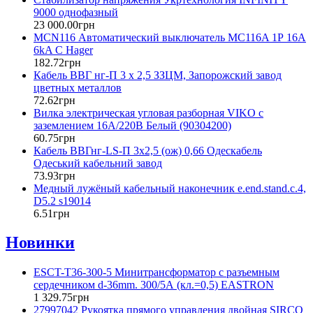
9000 однофазный
23 000
.
00
грн
MCN116 Автоматический выключатель MC116A 1Р 16А
6kA C Hager
182
.
72
грн
Кабель ВВГ нг-П 3 х 2,5 ЗЗЦМ, Запорожский завод
цветных металлов
72
.
62
грн
Вилка электрическая угловая разборная VIKO с
заземлением 16А/220В Белый (90304200)
60
.
75
грн
Кабель ВВГнг-LS-П 3х2,5 (ож) 0,66 Одескабель
Одеський кабельний завод
73
.
93
грн
Медный лужёный кабельный наконечник e.end.stand.c.4,
D5.2 s19014
6
.
51
грн
Новинки
ESCT-T36-300-5 Минитрансформатор с разъемным
сердечником d-36mm. 300/5А (кл.=0,5) EASTRON
1 329
.
75
грн
27997042 Рукоятка прямого управления двойная SIRCO