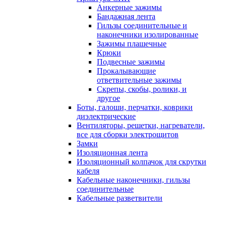
Анкерные зажимы
Бандажная лента
Гильзы соединительные и
наконечники изолированные
Зажимы плашечные
Крюки
Подвесные зажимы
Прокалывающие
ответвительные зажимы
Скрепы, скобы, ролики, и
другое
Боты, галоши, перчатки, коврики
диэлектрические
Вентиляторы, решетки, нагреватели,
все для сборки электрощитов
Замки
Изоляционная лента
Изоляционный колпачок для скрутки
кабеля
Кабельные наконечники, гильзы
соединительные
Кабельные разветвители