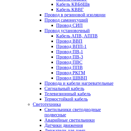
Кабель КВБбШв
Кабель КВВГ
Провод в резиновой изоляции
Провод самонесущий
Провод СИП
Провод установочный
Кабель АПВ, АППВ
Провод ВВП
Провод ВПП-1
Провод ПВ-1
Провод ПВ-3
Провод ПВС
Провод ППВ
Провод РКГМ
Провод ШВВП
Провода и кабели нагревательные
Сигнальный кабель
Телевизионный кабель
Термостойкий кабель
Светотехника
Cветильники светодиодные
подвесные
Аварийные светильники
Датчики движения
Держатели для ламп