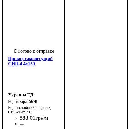
Провод самонесущий
СИП-4 4х150
Украина ТД
5678
Провід
СИП-4 4х150
588
.
01
грн
/м
Страна-производитель
Количество жил
Свойства
Сечение
Форма
: Круглый
: 150
: Самонесущий
: 4 х
: