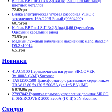
Кабель ВВГ нг-П 3 х 2,5 ЗЗЦМ, Запорожский завод
цветных металлов
72
.
62
грн
Вилка электрическая угловая разборная VIKO с
заземлением 16А/220В Белый (90304200)
60
.
75
грн
Кабель ВВГнг-LS-П 3х2,5 (ож) 0,66 Одескабель
Одеський кабельний завод
73
.
93
грн
Медный лужёный кабельный наконечник e.end.stand.c.4,
D5.2 s19014
6
.
51
грн
Новинки
41AC3100 Переключатель нагрузки SIRCOVER
3x1000А (I-0-II) Socomec
TA81250C500 Трансформатор с разъемным сердечником
TRA812 80,5x120,5 500/5А (кл.1=5 ВА) IME
6 979
.
96
грн
27997042 Рукоятка прямого управления двойная SIRCO
(I-0)/SIRCOVER 2000-3200А (I-0-II) S5N Socomec
Скидки