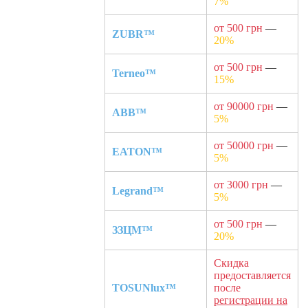
7%
от 500 грн
—
ZUBR™
20%
от 500 грн
—
Terneo™
15%
от 90000 грн
—
ABB™
5%
от 50000 грн
—
EATON™
5%
от 3000 грн
—
Legrand™
5%
от 500 грн
—
ЗЗЦМ™
20%
Скидка
предоставляется
TOSUNlux™
после
регистрации на