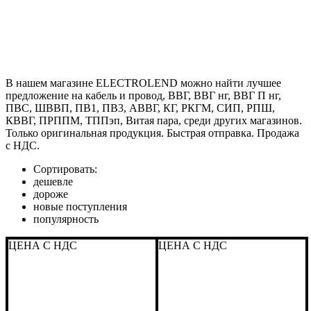
В нашем магазине ELECTROLEND можно найти лучшее
предложение на кабель и провод, ВВГ, ВВГ нг, ВВГ П нг,
ПВС, ШВВП, ПВ1, ПВ3, АВВГ, КГ, РКГМ, СИП, РПШ,
КВВГ, ПРППМ, ТППэп, Витая пара, среди других магазинов.
Только оригинальная продукция. Быстрая отправка. Продажа
с НДС.
Сортировать:
дешевле
дороже
новые поступления
популярность
ЦЕНА С НДС
ЦЕНА С НДС