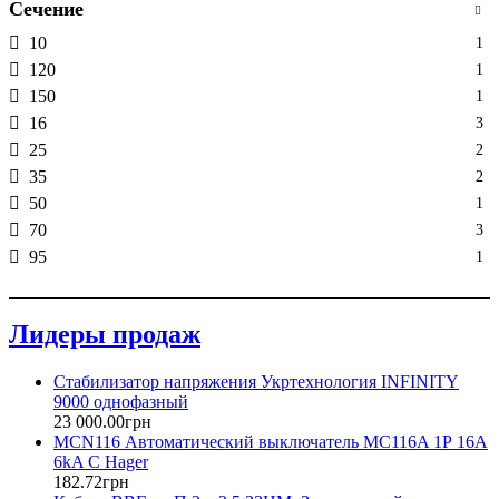
Сечение
10
1
120
1
150
1
16
3
25
2
35
2
50
1
70
3
95
1
Лидеры продаж
Стабилизатор напряжения Укртехнология INFINITY
9000 однофазный
23 000
.
00
грн
MCN116 Автоматический выключатель MC116A 1Р 16А
6kA C Hager
182
.
72
грн