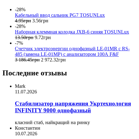
-28%
Кабельный ввод сальник PG7 TOSUNLux
4
.
95
грн
3
.
56
грн
-28%
Наборная клеммная колодка JXB-6 синяя TOSUNLux
13
.
50
грн
9
.
72
грн
-7%
Счетчик электроэнергии однофазный LE-01MR с RS-
485 (замена LE-01MP) с анализатором 100А F&F
3 186
.
45
грн
2 972
.
32
грн
Последние отзывы
Mark
11.07.2026
Стабилизатор напряжения Укртехнология
INFINITY 9000 однофазный
класний стаб, найкращий на ринку
Константин
10.07.2026