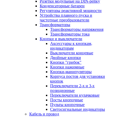
Розетки модульные на DIN-рейку
Конденсаторные батареи
Регуляторы реактивной мощности
Устройства плавного пуска и
частотные преобразователи
Трансформаторы
Трансформаторы напряжения
Трансформаторы тока
Кнопки и выключатели
Аксессуары к кнопкам,
индикаторам
Выключатели концевые
Двойные кнопки
Кнопки "грибок"
Кнопки нажимные
Кнопки-манипуляторы
Корпуса постов для установки
кнопок
Переключатели 2-х и 3-х
позиционные
Переключатели кулачковые
Посты кнопочные
Пульты кнопочные
Светосигнальные индикаторы
Кабель и провод