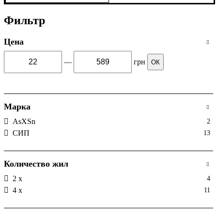
Украина
Фильтр
Цена
—
грн
ОК
Марка
AsXSn
2
СИП
13
Количество жил
2 х
4
4 х
11