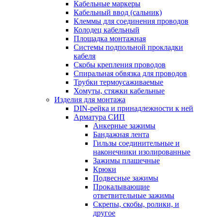
Кабельные маркеры
Кабельный ввод (сальник)
Клеммы для соединения проводов
Колодец кабельный
Площадка монтажная
Системы подпольной прокладки
кабеля
Скобы крепления проводов
Спиральная обвязка для проводов
Трубки термоусаживаемые
Хомуты, стяжки кабельные
Изделия для монтажа
DIN-рейка и принадлежности к ней
Арматура СИП
Анкерные зажимы
Бандажная лента
Гильзы соединительные и
наконечники изолированные
Зажимы плашечные
Крюки
Подвесные зажимы
Прокалывающие
ответвительные зажимы
Скрепы, скобы, ролики, и
другое