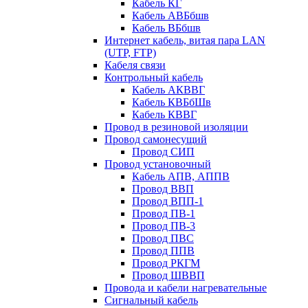
Кабель КГ
Кабель АВБбшв
Кабель ВБбшв
Интернет кабель, витая пара LAN
(UTP, FTP)
Кабеля связи
Контрольный кабель
Кабель АКВВГ
Кабель КВБбШв
Кабель КВВГ
Провод в резиновой изоляции
Провод самонесущий
Провод СИП
Провод установочный
Кабель АПВ, АППВ
Провод ВВП
Провод ВПП-1
Провод ПВ-1
Провод ПВ-3
Провод ПВС
Провод ППВ
Провод РКГМ
Провод ШВВП
Провода и кабели нагревательные
Сигнальный кабель