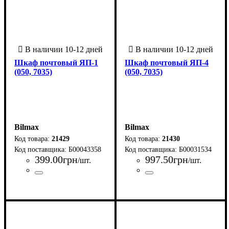
Шкаф почтовый ЯП-1
Шкаф почтовый ЯП-4
(050, 7035)
(050, 7035)
Bilmax
Bilmax
21429
21430
Б00043358
Б00031534
399
.
00
грн
997
.
50
грн
/шт.
/шт.
Страна-производитель
Серия
: ЯП
:
Страна-производитель
Серия
: ЯП
:
Украина
Украина