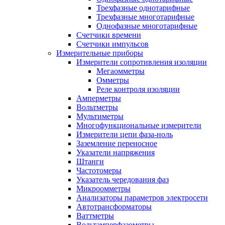
Трехфазные однотарифные
Трехфазные многотарифные
Однофазные многотарифные
Счетчики времени
Счетчики импульсов
Измерительные приборы
Измерители сопротивления изоляции
Мегаомметры
Омметры
Реле контроля изоляции
Амперметры
Вольтметры
Мультиметры
Многофункциональные измерители
Измерители цепи фаза-ноль
Заземление переносное
Указатели напряжения
Штанги
Частотомеры
Указатель чередования фаз
Микроомметры
Анализаторы параметров электросети
Автотрансформаторы
Ваттметры
Вольтамперфазометры