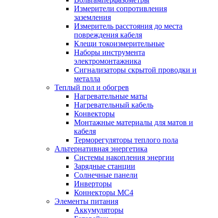
Измерители сопротивления
заземления
Измеритель расстояния до места
повреждения кабеля
Клещи токоизмерительные
Наборы инструмента
электромонтажника
Сигнализаторы скрытой проводки и
металла
Теплый пол и обогрев
Нагревательные маты
Нагревательный кабель
Конвекторы
Монтажные материалы для матов и
кабеля
Терморегуляторы теплого пола
Альтернативная энергетика
Системы накопления энергии
Зарядные станции
Солнечные панели
Инверторы
Коннекторы МС4
Элементы питания
Аккумуляторы