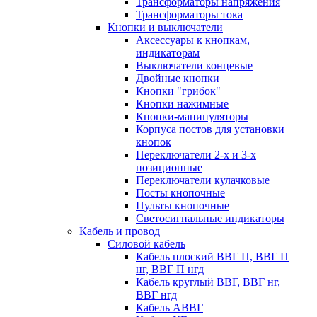
Трансформаторы напряжения
Трансформаторы тока
Кнопки и выключатели
Аксессуары к кнопкам,
индикаторам
Выключатели концевые
Двойные кнопки
Кнопки "грибок"
Кнопки нажимные
Кнопки-манипуляторы
Корпуса постов для установки
кнопок
Переключатели 2-х и 3-х
позиционные
Переключатели кулачковые
Посты кнопочные
Пульты кнопочные
Светосигнальные индикаторы
Кабель и провод
Силовой кабель
Кабель плоский ВВГ П, ВВГ П
нг, ВВГ П нгд
Кабель круглый ВВГ, ВВГ нг,
ВВГ нгд
Кабель АВВГ