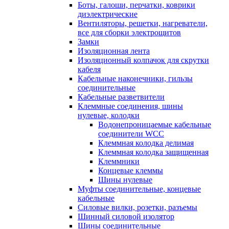
Боты, галоши, перчатки, коврики
диэлектрические
Вентиляторы, решетки, нагреватели,
все для сборки электрощитов
Замки
Изоляционная лента
Изоляционный колпачок для скрутки
кабеля
Кабельные наконечники, гильзы
соединительные
Кабельные разветвители
Клеммные соединения, шины
нулевые, колодки
Водонепроницаемые кабельные
соединители WCC
Клеммная колодка делимая
Клеммная колодка защищенная
Клеммники
Концевые клеммы
Шины нулевые
Муфты соединительные, концевые
кабельные
Силовые вилки, розетки, разъемы
Шинный силовой изолятор
Шины соединительные