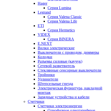
Hager
Серия Lumina
Legrand
Серия Valena Classic
Серия Valena Life
ETI
Серия Hermetics
VIDEX
Серия BINERA
E.NEXT
Вилки электрические
Выключатели с проводом, диммеры
Колодки
Разъемы силовые (каучук)
Сетевой разветвитель
Стеклянные сенсорные выключатели
Тройники
Удлинители
Штепсельные гнезда
Электрическая фурнитура, накладной
монтаж
Зарядные устройства и кабели
Счетчики
Счетчики электроэнергии
Однофазные однотарифные