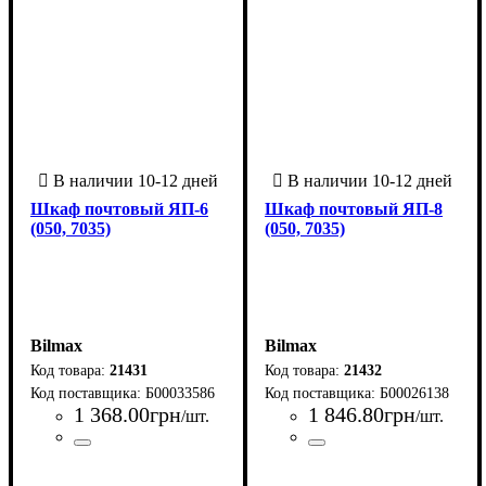
Шкаф почтовый ЯП-6
Шкаф почтовый ЯП-8
(050, 7035)
(050, 7035)
Bilmax
Bilmax
21431
21432
Б00033586
Б00026138
1 368
.
00
грн
1 846
.
80
грн
/шт.
/шт.
Страна-производитель
Серия
: ЯП
:
Страна-производитель
Серия
: ЯП
:
Украина
Украина