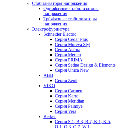
Стабилизаторы напряжения
Однофазные стабилизаторы
напряжения
Трёхфазные стабилизаторы
напряжения
Электрофурнитура
Schneider Electric
Серия Cedar Plus
Серия Mureva Styl
Серия Asfora
Серия Merten
Серия PRIMA
Серия Sedna Design & Elements
Серия Unica New
ABB
Серия Zenit
VIKO
Серия Сarmen
Серия Karre
Серия Meridian
Серия Palmiye
Серия Vera
Berker
Серия S.1, B.3, B.7, K.1, K.5,
Q.1, Q.3, Q.7, W.1