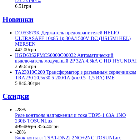
D5.2 s19014
6
.
51
грн
Новинки
D1053679K Держатель предохранителей HELIO
ULTRASAFE 10х85 1р 30A/1500V DC (US15M1HEL)
MERSEN
442
.
00
грн
HGD63S2PMCS0000C00032 Автоматический
выключатель модульный 2P 32A 4.5kA C HD HYUNDAI
259
.
65
грн
TA23010C200 Трансформатор з разъемным сердечником
TRA230 20,5x30,5 200/1А (кл.0.5=1,5 ВА) IME
5 846
.
36
грн
Скидки
-28%
Реле контроля напряжения и тока TDP5-1 63А 1NO
230В TOSUNLux
495
.
00
грн
356
.
40
грн
-28%
Блок контакт TSA1-DN22 2NO+2NC TOSUNLux