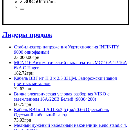
2 308
.
50
грн
/шт.
Страна-производитель
Серия
: ЯП
:
Украина
Лидеры продаж
Стабилизатор напряжения Укртехнология INFINITY
9000 однофазный
23 000
.
00
грн
MCN116 Автоматический выключатель MC116A 1Р 16А
6kA C Hager
182
.
72
грн
Кабель ВВГ нг-П 3 х 2,5 ЗЗЦМ, Запорожский завод
цветных металлов
72
.
62
грн
Вилка электрическая угловая разборная VIKO с
заземлением 16А/220В Белый (90304200)
60
.
75
грн
Кабель ВВГнг-LS-П 3х2,5 (ож) 0,66 Одескабель
Одеський кабельний завод
73
.
93
грн
Медный лужёный кабельный наконечник e.end.stand.c.4,