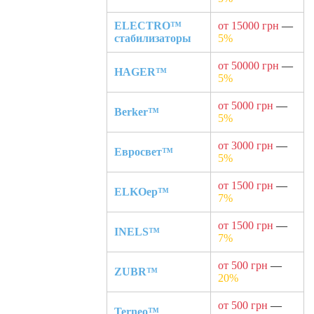
ELECTRO™
от 15000 грн
—
стабилизаторы
5%
от 50000 грн
—
HAGER™
5%
от 5000 грн
—
Berker™
5%
от 3000 грн
—
Евросвет™
5%
от 1500 грн
—
ELKOep™
7%
от 1500 грн
—
INELS™
7%
от 500 грн
—
ZUBR™
20%
от 500 грн
—
Terneo™