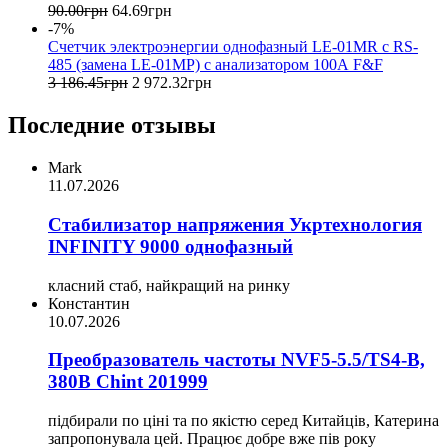
90
.
00
грн
64
.
69
грн
-7%
Счетчик электроэнергии однофазный LE-01MR с RS-
485 (замена LE-01MP) с анализатором 100А F&F
3 186
.
45
грн
2 972
.
32
грн
Последние отзывы
Mark
11.07.2026
Стабилизатор напряжения Укртехнология
INFINITY 9000 однофазный
класний стаб, найкращий на ринку
Константин
10.07.2026
Преобразователь частоты NVF5-5.5/TS4-B,
380В Chint 201999
підбирали по ціні та по якістю серед Китайців, Катерина
запропонувала цей. Працює добре вже пів року