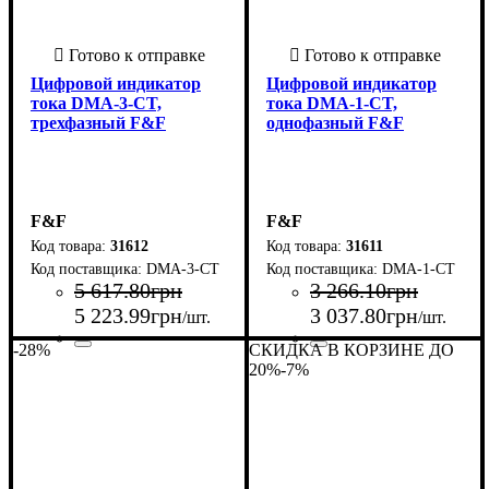
Цифровой индикатор
Цифровой индикатор
тока DMA-3-CT,
тока DMA-1-CT,
трехфазный F&F
однофазный F&F
F&F
F&F
31612
31611
DMA-3-CT
DMA-1-CT
5 617
.
80
грн
3 266
.
10
грн
5 223
.
99
грн
3 037
.
80
грн
/шт.
/шт.
-28%
СКИДКА В КОРЗИНЕ ДО
Страна-производитель
Серия
Количество фаз
: DMA
: 3
:
Страна-производитель
Серия
Количество фаз
: DMA
: 1
:
20%
-7%
Польша
Польша