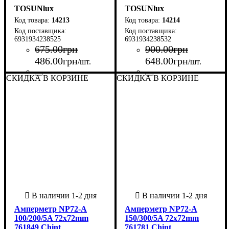
TOSUNlux
TOSUNlux
14213
14214
6931934238525
6931934238532
675
.
00
грн
900
.
00
грн
486
.
00
грн
648
.
00
грн
/шт.
/шт.
СКИДКА В КОРЗИНЕ
СКИДКА В КОРЗИНЕ
Страна-производитель
Серия
Класс точности
: TED5
: 0.5
:
Страна-производитель
Серия
Класс точности
: TED5
: 0.5
:
Китай
Китай
Амперметр NP72-A
Амперметр NP72-A
100/200/5A 72x72mm
150/300/5A 72x72mm
761849 Chint
761781 Chint