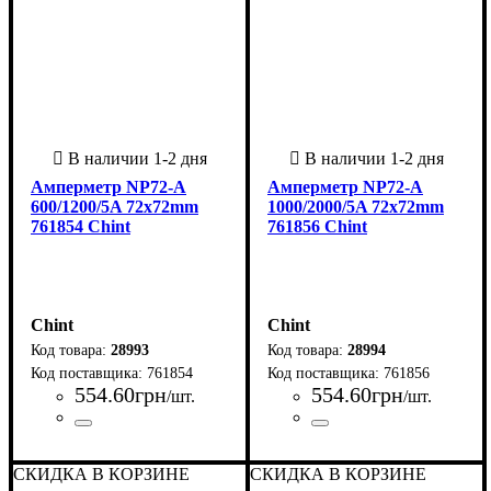
Амперметр NP72-A
Амперметр NP72-A
600/1200/5A 72x72mm
1000/2000/5A 72x72mm
761854 Chint
761856 Chint
Chint
Chint
28993
28994
761854
761856
554
.
60
грн
554
.
60
грн
/шт.
/шт.
Страна-производитель
Серия
: NP
:
Страна-производитель
Серия
: NP
:
Китай
Китай
СКИДКА В КОРЗИНЕ
СКИДКА В КОРЗИНЕ