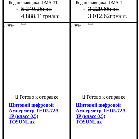
DMA-3T
DMA-1
5 240
.
25
грн
3 229
.
65
грн
4 888
.
11
грн
3 012
.
62
грн
/шт.
/шт.
-28%
-28%
Страна-производитель
Серия
: DMA
:
Страна-производитель
Серия
: DMA
:
Польша
Польша
Щитовой цифровой
Щитовой цифровой
Амперметр TED5-72A
Амперметр TED5-72A
1P (класс 0,5)
3P (класс 0,5)
TOSUNLux
TOSUNLux