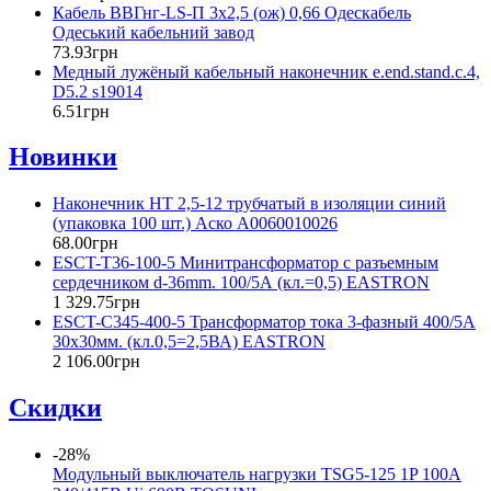
Кабель ВВГнг-LS-П 3х2,5 (ож) 0,66 Одескабель
Одеський кабельний завод
73
.
93
грн
Медный лужёный кабельный наконечник e.end.stand.c.4,
D5.2 s19014
6
.
51
грн
Новинки
Наконечник НТ 2,5-12 трубчатый в изоляции синий
(упаковка 100 шт.) Аско A0060010026
68
.
00
грн
ESCT-T36-100-5 Минитрансформатор с разъемным
сердечником d-36mm. 100/5А (кл.=0,5) EASTRON
1 329
.
75
грн
ESCT-C345-400-5 Трансформатор тока 3-фазный 400/5А
30x30мм. (кл.0,5=2,5ВА) EASTRON
2 106
.
00
грн
Скидки
-28%
Модульный выключатель нагрузки TSG5-125 1P 100A