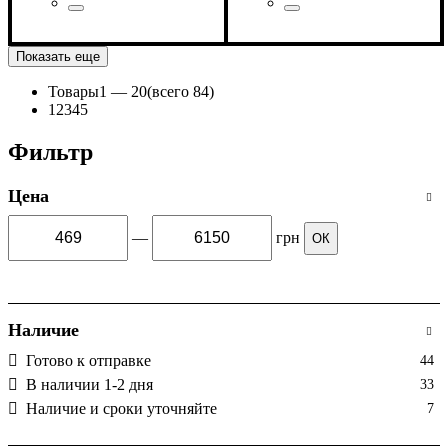
Страна-производитель
Серия
: NP
:
Страна-производитель
Серия
: NP
:
Китай
Китай
Показать еще
Товары
1 —
20
(всего 84)
1
2
3
4
5
Фильтр
Цена
—
грн
ОК
Наличие
Готово к отправке
44
В наличии 1-2 дня
33
Наличие и сроки уточняйте
7