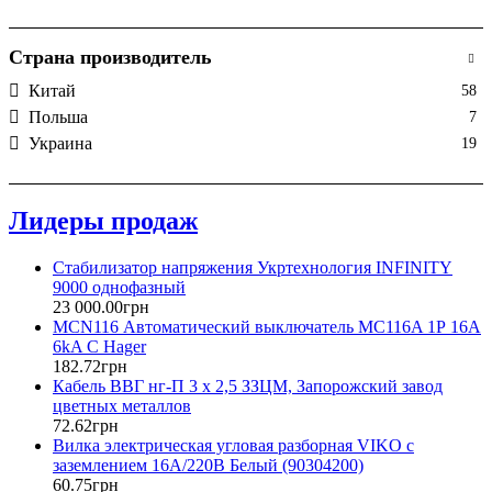
Страна производитель
Китай
58
Польша
7
Украина
19
Лидеры продаж
Стабилизатор напряжения Укртехнология INFINITY
9000 однофазный
23 000
.
00
грн
MCN116 Автоматический выключатель MC116A 1Р 16А
6kA C Hager
182
.
72
грн
Кабель ВВГ нг-П 3 х 2,5 ЗЗЦМ, Запорожский завод
цветных металлов
72
.
62
грн
Вилка электрическая угловая разборная VIKO с
заземлением 16А/220В Белый (90304200)
60
.
75
грн