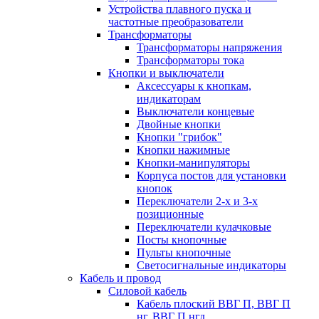
Устройства плавного пуска и
частотные преобразователи
Трансформаторы
Трансформаторы напряжения
Трансформаторы тока
Кнопки и выключатели
Аксессуары к кнопкам,
индикаторам
Выключатели концевые
Двойные кнопки
Кнопки "грибок"
Кнопки нажимные
Кнопки-манипуляторы
Корпуса постов для установки
кнопок
Переключатели 2-х и 3-х
позиционные
Переключатели кулачковые
Посты кнопочные
Пульты кнопочные
Светосигнальные индикаторы
Кабель и провод
Силовой кабель
Кабель плоский ВВГ П, ВВГ П
нг, ВВГ П нгд