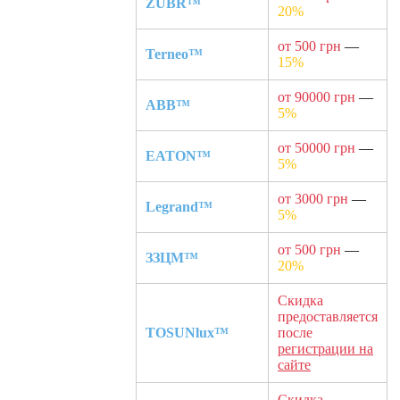
ZUBR™
20%
от 500 грн
—
Terneo™
15%
от 90000 грн
—
ABB™
5%
от 50000 грн
—
EATON™
5%
от 3000 грн
—
Legrand™
5%
от 500 грн
—
ЗЗЦМ™
20%
Скидка
предоставляется
TOSUNlux™
после
регистрации на
сайте
Скидка