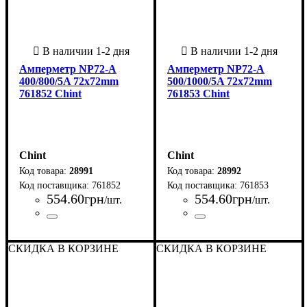
Амперметр NP72-A
Амперметр NP72-A
400/800/5A 72x72mm
500/1000/5A 72x72mm
761852 Chint
761853 Chint
Chint
Chint
28991
28992
761852
761853
554
.
60
грн
554
.
60
грн
/шт.
/шт.
Страна-производитель
Серия
: NP
:
Страна-производитель
Серия
: NP
:
Китай
Китай
СКИДКА В КОРЗИНЕ
СКИДКА В КОРЗИНЕ