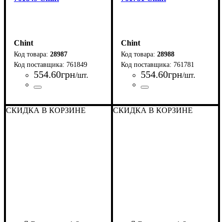
Chint
Chint
28987
28988
761849
761781
554
.
60
грн
554
.
60
грн
/шт.
/шт.
Страна-производитель
Серия
: NP
:
Страна-производитель
Серия
: NP
:
Китай
Китай
СКИДКА В КОРЗИНЕ
СКИДКА В КОРЗИНЕ