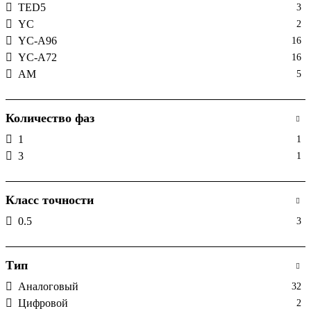
TED5
3
YC
2
YC-A96
16
YC-А72
16
АМ
5
Количество фаз
1
1
3
1
Класс точности
0.5
3
Тип
Аналоговый
32
Цифровой
2