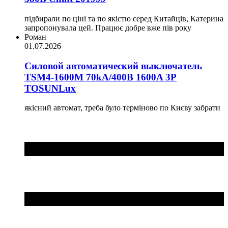
підбирали по ціні та по якістю серед Китайців, Катерина
запропонувала цей. Працює добре вже пів року
Роман
01.07.2026
Силовой автоматический выключатель
TSM4-1600M 70kA/400B 1600A 3P
TOSUNLux
якісний автомат, треба було терміново по Києву забрати