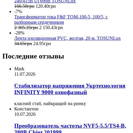
240/415B Ui 690B TOSUNLux
166
.
50
грн
120
.
40
грн
-7%
Трансформатор тока F&F TOM-100-5, 100/5, с
разборным сердечником
2 305
.
35
грн
2 150
.
43
грн
-28%
Лента изоляционная PVC, желтая, 20 м. TOSUNLux
34
.
65
грн
24
.
95
грн
Последние отзывы
Mark
11.07.2026
Стабилизатор напряжения Укртехнология
INFINITY 9000 однофазный
класний стаб, найкращий на ринку
Константин
10.07.2026
Преобразователь частоты NVF5-5.5/TS4-B,
380В Chint 201999