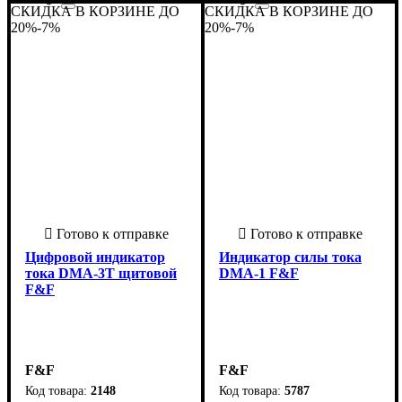
СКИДКА В КОРЗИНЕ ДО
СКИДКА В КОРЗИНЕ ДО
Страна-производитель
Серия
: DMA
:
Страна-производитель
Серия
: DMA
:
20%
-7%
20%
-7%
Польша
Польша
Цифровой индикатор
Индикатор силы тока
тока DMA-3T щитовой
DMA-1 F&F
F&F
F&F
F&F
2148
5787