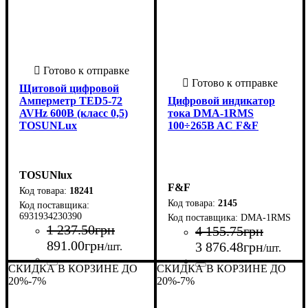
Щитовой цифровой
Амперметр TED5-72
Цифровой индикатор
AVHz 600B (класс 0,5)
тока DMA-1RMS
TOSUNLux
100÷265B AC F&F
TOSUNlux
F&F
18241
2145
6931934230390
DMA-1RMS
1 237
.
50
грн
4 155
.
75
грн
891
.
00
грн
3 876
.
48
грн
/шт.
/шт.
СКИДКА В КОРЗИНЕ ДО
СКИДКА В КОРЗИНЕ ДО
Страна-производитель
Серия
Класс точности
: TED5
: 0.5
:
Страна-производитель
Серия
: DMA
:
20%
-7%
20%
-7%
Китай
Польша