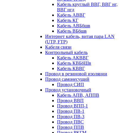
Кабель круглый ВВГ, ВВГ нг,
ВВГ нгд
Кабель АВВГ
Кабель КГ
Кабель АВБбшв
Кабель ВБбшв
Интернет кабель, витая пара LAN
(UTP, FTP)
Кабеля связи
Контрольный кабель
Кабель АКВВГ
Кабель КВБбШв
Кабель КВВГ
Провод в резиновой изоляции
Провод самонесущий
Провод СИП
Провод установочный
Кабель АПВ, АППВ
Провод ВВП
Провод ВПП-1
Провод ПВ-1
Провод ПВ-3
Провод ПВС
Провод ППВ
Провод РКГМ