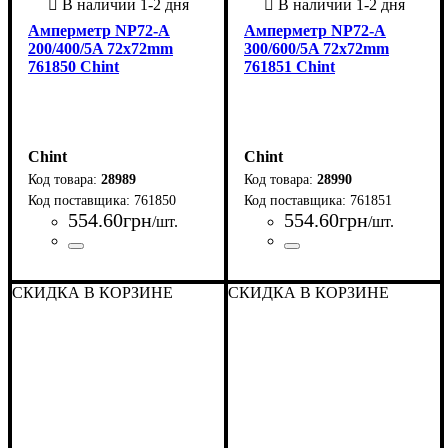
Амперметр NP72-A
Амперметр NP72-A
200/400/5A 72x72mm
300/600/5A 72x72mm
761850 Chint
761851 Chint
Chint
Chint
28989
28990
761850
761851
554
.
60
грн
554
.
60
грн
/шт.
/шт.
Страна-производитель
Серия
: NP
:
Страна-производитель
Серия
: NP
:
Китай
Китай
СКИДКА В КОРЗИНЕ
СКИДКА В КОРЗИНЕ