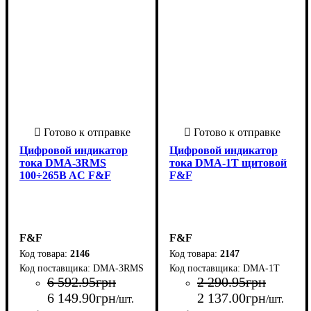
Цифровой индикатор
Цифровой индикатор
тока DMA-3RMS
тока DMA-1T щитовой
100÷265B AC F&F
F&F
F&F
F&F
2146
2147
DMA-3RMS
DMA-1T
6 592
.
95
грн
2 290
.
95
грн
6 149
.
90
грн
2 137
.
00
грн
/шт.
/шт.