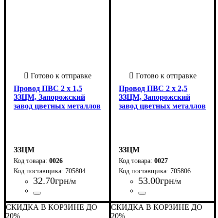
Провод ПВС 2 х 1,5
Провод ПВС 2 х 2,5
ЗЗЦМ, Запорожский
ЗЗЦМ, Запорожский
завод цветных металлов
завод цветных металлов
ЗЗЦМ
ЗЗЦМ
0026
0027
705804
705806
32
.
70
грн
53
.
00
грн
/м
/м
Страна-производитель
Количество жил
Материал
Сечение
Форма
Класс гибкости
Тип жилы
: Круглый
: 2,5
: Медь
: многожильная
: 5
: 2 х
:
Страна-производитель
Количество жил
Материал
Сечение
Форма
Класс гибкости
Тип жилы
: Круглый
: 2,5
: Медь
: многожильная
: 5
: 2 х
:
СКИДКА В КОРЗИНЕ ДО
СКИДКА В КОРЗИНЕ ДО
Украина
Украина
20%
20%