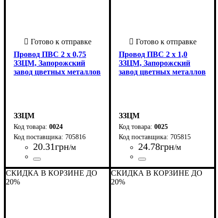
Провод ПВС 2 х 0,75
Провод ПВС 2 х 1,0
ЗЗЦМ, Запорожский
ЗЗЦМ, Запорожский
завод цветных металлов
завод цветных металлов
ЗЗЦМ
ЗЗЦМ
0024
0025
705816
705815
20
.
31
грн
24
.
78
грн
/м
/м
Страна-производитель
Количество жил
Материал
Сечение
Форма
Класс гибкости
Тип жилы
: Круглый
: 0,75
: Медь
: многожильная
: 5
: 2 х
:
Страна-производитель
Количество жил
Материал
Сечение
Форма
Класс гибкости
Тип жилы
: Круглый
: 1,5
: Медь
: многожильная
: 5
: 2 х
:
СКИДКА В КОРЗИНЕ ДО
СКИДКА В КОРЗИНЕ ДО
Украина
Украина
20%
20%