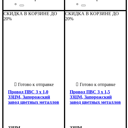
Страна-производитель
Количество жил
Материал
Сечение
Форма
Класс гибкости
Тип жилы
: Круглый
: 4
: Медь
: многожильная
: 5
: 2 х
:
Страна-производитель
Количество жил
Материал
Сечение
Форма
Класс гибкости
Тип жилы
: Круглый
: 0,75
: Медь
: многожильная
: 5
: 3 х
:
СКИДКА В КОРЗИНЕ ДО
СКИДКА В КОРЗИНЕ ДО
Украина
Украина
20%
20%
Провод ПВС 3 х 1,0
Провод ПВС 3 х 1,5
ЗЗЦМ, Запорожский
ЗЗЦМ, Запорожский
завод цветных металлов
завод цветных металлов
ЗЗЦМ
ЗЗЦМ