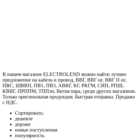
В нашем магазине ELECTROLEND можно найти лучшее
предложение на кабель и провод, ВВГ, ВВГ нг, ВВГ П нг,
ПВС, ШВВП, ПВ1, ПВ3, АВВГ, КГ, РКГМ, СИП, РПШ,
КВВГ, ПРППМ, ТППэп, Витая пара, среди других магазинов.
Только оригинальная продукция. Быстрая отправка. Продажа
с НДС.
Сортировать:
дешевле
дороже
новые поступления
популярность