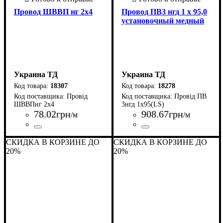
Провод ШВВП нг 2х4
Провод ПВ3 нгд 1 х 95,0
установочный медный
Украина ТД
Украина ТД
18307
18278
Провід
Провід ПВ
ШВВПнг 2х4
3нгд 1х95(LS)
78
.
02
грн
908
.
67
грн
/м
/м
Страна-производитель
Количество жил
Материал
Свойства
Сечение
Форма
Класс гибкости
: Плоский
: 4
: Не
: Медь
: 3
: 2 х
:
Страна-производитель
Количество жил
Материал
Свойства
Сечение
Форма
Класс гибкости
: Круглый
: 95
: Не
: Медь
: 3
: 1 х
:
Украина
распространяет горение
Украина
распространяет горение, с
СКИДКА В КОРЗИНЕ ДО
СКИДКА В КОРЗИНЕ ДО
пониженным газо- и
20%
20%
дымовыделением