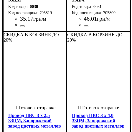
0030
0031
705819
705800
35
.
17
грн
46
.
01
грн
/м
/м
Страна-производитель
Количество жил
Материал
Сечение
Форма
Класс гибкости
Тип жилы
: Круглый
: 1
: Медь
: многожильная
: 5
: 3 х
:
Страна-производитель
Количество жил
Материал
Сечение
Форма
Класс гибкости
Тип жилы
: Круглый
: 1,5
: Медь
: многожильная
: 5
: 3 х
:
СКИДКА В КОРЗИНЕ ДО
СКИДКА В КОРЗИНЕ ДО
Украина
Украина
20%
20%
Провод ПВС 3 х 2,5
Провод ПВС 3 х 4,0
ЗЗЦМ, Запорожский
ЗЗЦМ, Запорожский
завод цветных металлов
завод цветных металлов