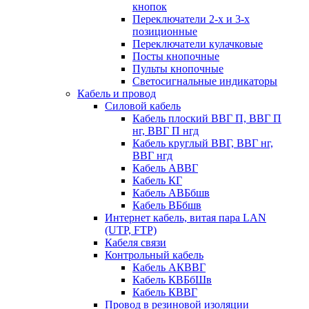
кнопок
Переключатели 2-х и 3-х
позиционные
Переключатели кулачковые
Посты кнопочные
Пульты кнопочные
Светосигнальные индикаторы
Кабель и провод
Силовой кабель
Кабель плоский ВВГ П, ВВГ П
нг, ВВГ П нгд
Кабель круглый ВВГ, ВВГ нг,
ВВГ нгд
Кабель АВВГ
Кабель КГ
Кабель АВБбшв
Кабель ВБбшв
Интернет кабель, витая пара LAN
(UTP, FTP)
Кабеля связи
Контрольный кабель
Кабель АКВВГ
Кабель КВБбШв
Кабель КВВГ
Провод в резиновой изоляции