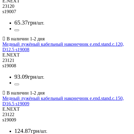
E.NEXT
23120
s19007
65
.
37
грн
/шт.
Медный лужёный кабельный наконечник e.end.stand.c.120,
D12.5 s19008
E.NEXT
23121
s19008
93
.
09
грн
/шт.
Медный лужёный кабельный наконечник e.end.stand.c.150,
D16.5 s19009
E.NEXT
23122
s19009
124
.
87
грн
/шт.