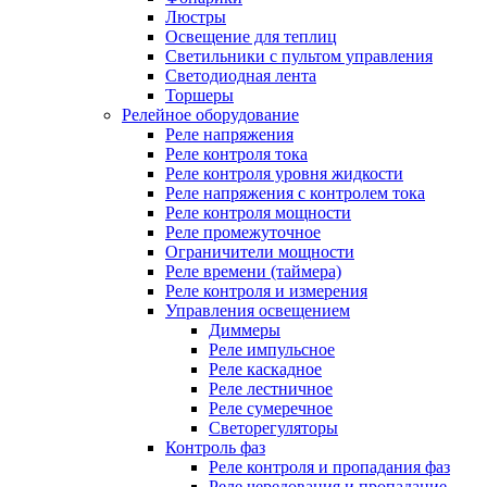
Люстры
Освещение для теплиц
Светильники с пультом управления
Светодиодная лента
Торшеры
Релейное оборудование
Реле напряжения
Реле контроля тока
Реле контроля уровня жидкости
Реле напряжения с контролем тока
Реле контроля мощности
Реле промежуточное
Ограничители мощности
Реле времени (таймера)
Реле контроля и измерения
Управления освещением
Диммеры
Реле импульсное
Реле каскадное
Реле лестничное
Реле сумеречное
Светорегуляторы
Контроль фаз
Реле контроля и пропадания фаз
Реле чередования и пропадание