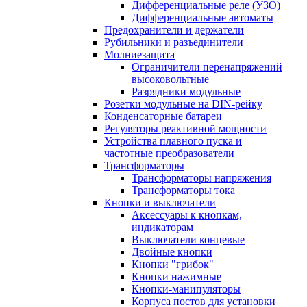
Дифференциальные реле (УЗО)
Дифференциальные автоматы
Предохранители и держатели
Рубильники и разъединители
Молниезащита
Ограничители перенапряжений
высоковольтные
Разрядники модульные
Розетки модульные на DIN-рейку
Конденсаторные батареи
Регуляторы реактивной мощности
Устройства плавного пуска и
частотные преобразователи
Трансформаторы
Трансформаторы напряжения
Трансформаторы тока
Кнопки и выключатели
Аксессуары к кнопкам,
индикаторам
Выключатели концевые
Двойные кнопки
Кнопки "грибок"
Кнопки нажимные
Кнопки-манипуляторы
Корпуса постов для установки