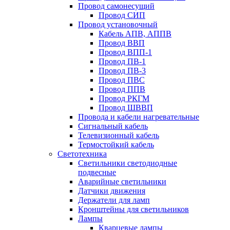
Провод самонесущий
Провод СИП
Провод установочный
Кабель АПВ, АППВ
Провод ВВП
Провод ВПП-1
Провод ПВ-1
Провод ПВ-3
Провод ПВС
Провод ППВ
Провод РКГМ
Провод ШВВП
Провода и кабели нагревательные
Сигнальный кабель
Телевизионный кабель
Термостойкий кабель
Светотехника
Cветильники светодиодные
подвесные
Аварийные светильники
Датчики движения
Держатели для ламп
Кронштейны для светильников
Лампы
Кварцевые лампы