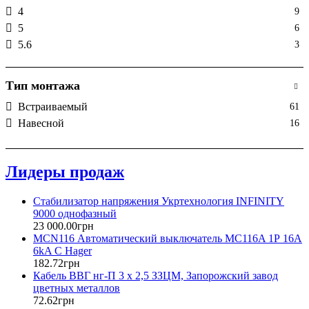
4
9
5
6
5.6
3
6
7
7
5
Тип монтажа
8
5
Встраиваемый
61
9
4
Навесной
16
Лидеры продаж
Стабилизатор напряжения Укртехнология INFINITY
9000 однофазный
23 000
.
00
грн
MCN116 Автоматический выключатель MC116A 1Р 16А
6kA C Hager
182
.
72
грн
Кабель ВВГ нг-П 3 х 2,5 ЗЗЦМ, Запорожский завод
цветных металлов
72
.
62
грн