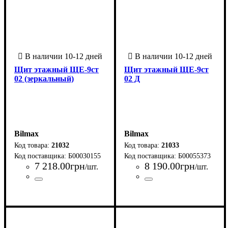
Щит этажный ЩЕ-9ст
Щит этажный ЩЕ-9ст
02 (зеркальный)
02 Д
Bilmax
Bilmax
21032
21033
Б00030155
Б00055373
7 218
.
00
грн
8 190
.
00
грн
/шт.
/шт.
Страна-производитель
Серия
: ЩЭ
:
Страна-производитель
Серия
: ЩЭ
:
Украина
Украина