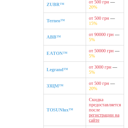
от 500 грн
—
ZUBR™
20%
от 500 грн
—
Terneo™
15%
от 90000 грн
—
ABB™
5%
от 50000 грн
—
EATON™
5%
от 3000 грн
—
Legrand™
5%
от 500 грн
—
ЗЗЦМ™
20%
Скидка
предоставляется
TOSUNlux™
после
регистрации на
сайте