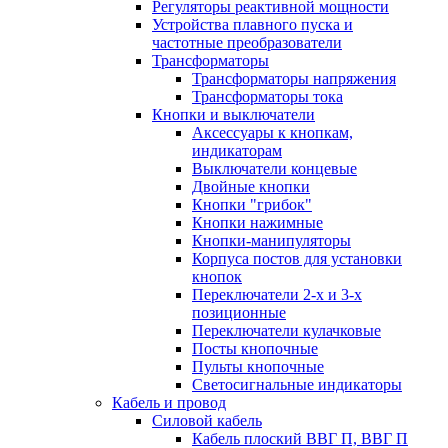
Регуляторы реактивной мощности
Устройства плавного пуска и
частотные преобразователи
Трансформаторы
Трансформаторы напряжения
Трансформаторы тока
Кнопки и выключатели
Аксессуары к кнопкам,
индикаторам
Выключатели концевые
Двойные кнопки
Кнопки "грибок"
Кнопки нажимные
Кнопки-манипуляторы
Корпуса постов для установки
кнопок
Переключатели 2-х и 3-х
позиционные
Переключатели кулачковые
Посты кнопочные
Пульты кнопочные
Светосигнальные индикаторы
Кабель и провод
Силовой кабель
Кабель плоский ВВГ П, ВВГ П