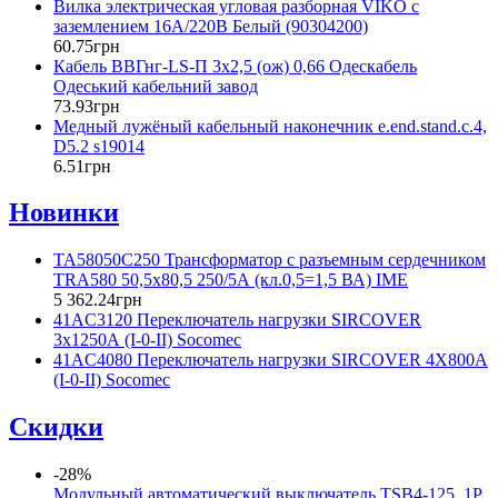
Вилка электрическая угловая разборная VIKO с
заземлением 16А/220В Белый (90304200)
60
.
75
грн
Кабель ВВГнг-LS-П 3х2,5 (ож) 0,66 Одескабель
Одеський кабельний завод
73
.
93
грн
Медный лужёный кабельный наконечник e.end.stand.c.4,
D5.2 s19014
6
.
51
грн
Новинки
TA58050C250 Трансформатор с разъемным сердечником
TRA580 50,5x80,5 250/5А (кл.0,5=1,5 ВА) IME
5 362
.
24
грн
41AC3120 Переключатель нагрузки SIRCOVER
3x1250А (I-0-II) Socomec
41AC4080 Переключатель нагрузки SIRCOVER 4Х800А
(I-0-II) Socomec
Скидки
-28%
Модульный автоматический выключатель TSB4-125, 1P