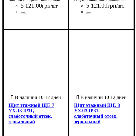
5 121
.
00
грн
5 121
.
00
грн
/шт.
/шт.
Страна-производитель
Серия
: ЩЭ
:
Страна-производитель
Серия
: ЩЭ
:
Украина
Украина
Щит этажный ЩЕ-7
Щит этажный ЩЕ-8
УХЛ3 IP31,
УХЛ3 IP31,
слаботочный отсек,
слаботочный отсек,
зеркальный
зеркальный