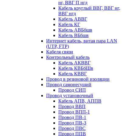
нг, ВВГ П нгд
Кабель круглый ВВГ, ВВГ нг,
ВВГ нгд
Кабель АВВГ
Кабель КГ
Кабель АВБбшв
Кабель ВБбшв
Интернет кабель, витая пара LAN
(UTP, FTP)
Кабеля связи
Контрольный кабель
Кабель АКВВГ
Кабель КВБбШв
Кабель КВВГ
Провод в резиновой изоляции
Провод самонесущий
Провод СИП
Провод установочный
Кабель АПВ, АППВ
Провод ВВП
Провод ВПП-1
Провод ПВ-1
Провод ПВ-3
Провод ПВС
Провод ППВ