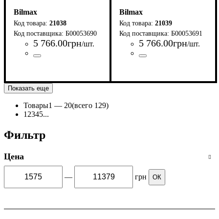
Bilmax
Bilmax
21038
21039
Б00053690
Б00053691
5 766
.
00
грн
5 766
.
00
грн
/шт.
/шт.
Страна-производитель
Серия
: ЩЭ
:
Страна-производитель
Серия
: ЩЭ
:
Украина
Украина
Показать еще
Товары
1 —
20
(всего 129)
1
2
3
4
5
...
Фильтр
Цена
—
грн
ОК