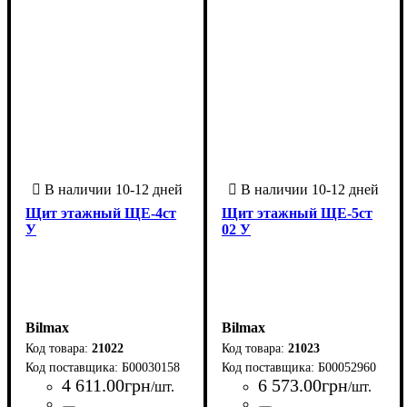
Щит этажный ЩЕ-4ст
Щит этажный ЩЕ-5ст
У
02 У
Bilmax
Bilmax
21022
21023
Б00030158
Б00052960
4 611
.
00
грн
6 573
.
00
грн
/шт.
/шт.