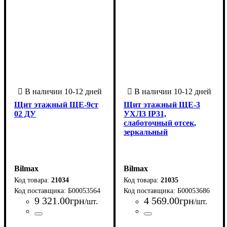
Щит этажный ЩЕ-9ст
Щит этажный ЩЕ-3
02 ДУ
УХЛ3 IP31,
слаботочный отсек,
зеркальный
Bilmax
Bilmax
21034
21035
Б00053564
Б00053686
9 321
.
00
грн
4 569
.
00
грн
/шт.
/шт.
Страна-производитель
Серия
: ЩЭ
:
Страна-производитель
Серия
: ЩЭ
: