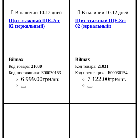
Щит этажный ЩЕ-7ст
Щит этажный ЩЕ-8ст
02 (зеркальный)
02 (зеркальный)
Bilmax
Bilmax
21030
21031
Б00030153
Б00030154
6 999
.
00
грн
7 122
.
00
грн
/шт.
/шт.
Страна-производитель
Серия
: ЩЭ
:
Страна-производитель
Серия
: ЩЭ
:
Украина
Украина