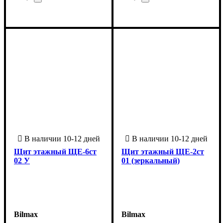
Страна-производитель
Серия
: ЩЭ
:
Страна-производитель
Серия
: ЩЭ
:
Украина
Украина
Щит этажный ЩЕ-6ст
Щит этажный ЩЕ-2ст
02 У
01 (зеркальный)
Bilmax
Bilmax