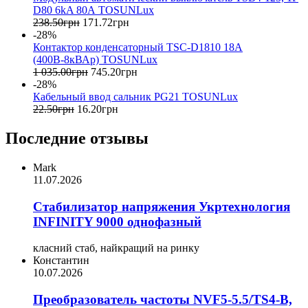
D80 6kA 80А TOSUNLux
238
.
50
грн
171
.
72
грн
-28%
Контактор конденсаторный TSC-D1810 18А
(400В-8кВАр) TOSUNLux
1 035
.
00
грн
745
.
20
грн
-28%
Кабельный ввод сальник PG21 TOSUNLux
22
.
50
грн
16
.
20
грн
Последние отзывы
Mark
11.07.2026
Стабилизатор напряжения Укртехнология
INFINITY 9000 однофазный
класний стаб, найкращий на ринку
Константин
10.07.2026
Преобразователь частоты NVF5-5.5/TS4-B,