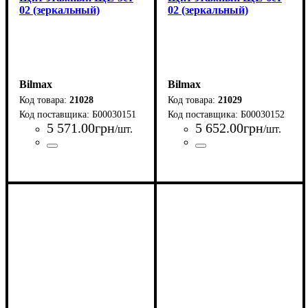
02 (зеркальный)
02 (зеркальный)
Bilmax
Bilmax
21028
21029
Б00030151
Б00030152
5 571
.
00
грн
5 652
.
00
грн
/шт.
/шт.
Страна-производитель
Серия
: ЩЭ
:
Страна-производитель
Серия
: ЩЭ
:
Украина
Украина