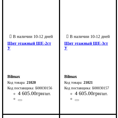
Щит этажный ЩЕ-2ст
Щит этажный ЩЕ-3ст
У
У
Bilmax
Bilmax
21020
21021
Б00030156
Б00030157
4 605
.
00
грн
4 605
.
00
грн
/шт.
/шт.
Страна-производитель
Серия
: ЩЭ
:
Страна-производитель
Серия
: ЩЭ
:
Украина
Украина