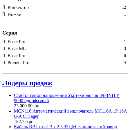
Конвектор
12
Ножки
1
Серия
Basic Pro
1
Basic ML
3
Basic Pro
6
Premier Pro
4
Лидеры продаж
Стабилизатор напряжения Укртехнология INFINITY
9000 однофазный
23 000
.
00
грн
MCN116 Автоматический выключатель MC116A 1Р 16А
6kA C Hager
182
.
72
грн
Кабель ВВГ нг-П 3 х 2,5 ЗЗЦМ, Запорожский завод