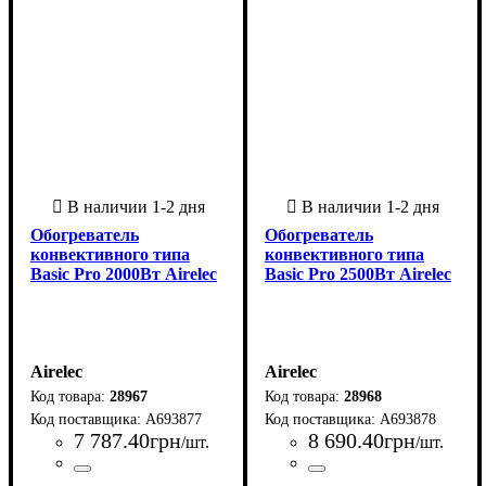
Обогреватель
Обогреватель
конвективного типа
конвективного типа
Basic Pro 2000Вт Airelec
Basic Pro 2500Вт Airelec
Airelec
Airelec
28967
28968
A693877
A693878
7 787
.
40
грн
8 690
.
40
грн
/шт.
/шт.
Страна-производитель
Серия
: Basic Pro
:
Страна-производитель
Серия
: Basic Pro
: