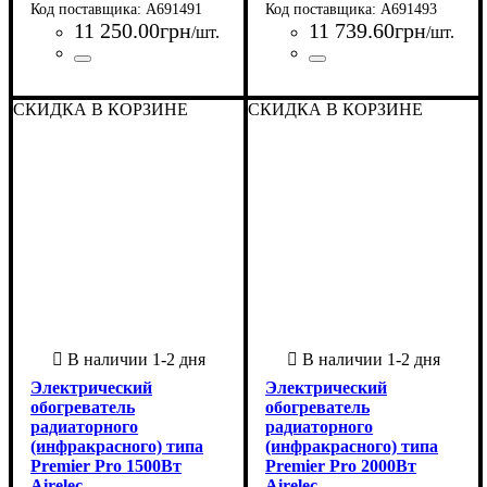
A691491
A691493
11 250
.
00
грн
11 739
.
60
грн
/шт.
/шт.
Страна-производитель
Серия
: Premier Pro
:
Страна-производитель
Серия
: Premier Pro
:
Франция
Франция
СКИДКА В КОРЗИНЕ
СКИДКА В КОРЗИНЕ
Электрический
Электрический
обогреватель
обогреватель
радиаторного
радиаторного
(инфракрасного) типа
(инфракрасного) типа
Premier Pro 1500Вт
Premier Pro 2000Вт
Airelec
Airelec