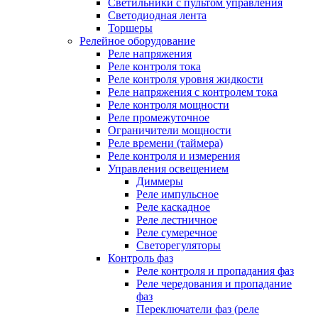
Светильники с пультом управления
Светодиодная лента
Торшеры
Релейное оборудование
Реле напряжения
Реле контроля тока
Реле контроля уровня жидкости
Реле напряжения с контролем тока
Реле контроля мощности
Реле промежуточное
Ограничители мощности
Реле времени (таймера)
Реле контроля и измерения
Управления освещением
Диммеры
Реле импульсное
Реле каскадное
Реле лестничное
Реле сумеречное
Светорегуляторы
Контроль фаз
Реле контроля и пропадания фаз
Реле чередования и пропадание
фаз
Переключатели фаз (реле