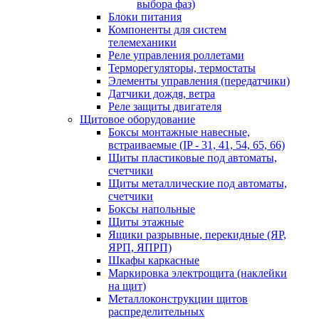
выбора фаз)
Блоки питания
Компоненты для систем
телемеханики
Реле управления роллетами
Терморегуляторы, термостаты
Элементы управления (передатчики)
Датчики дождя, ветра
Реле защиты двигателя
Щитовое оборудование
Боксы монтажные навесные,
встраиваемые (IP - 31, 41, 54, 65, 66)
Щиты пластиковые под автоматы,
счетчики
Щиты металлические под автоматы,
счетчики
Боксы напольные
Щиты этажные
Ящики разрывные, перекидные (ЯР,
ЯРП, ЯПРП)
Шкафы каркасные
Маркировка электрощита (наклейки
на щит)
Металлоконструкции щитов
распределительных