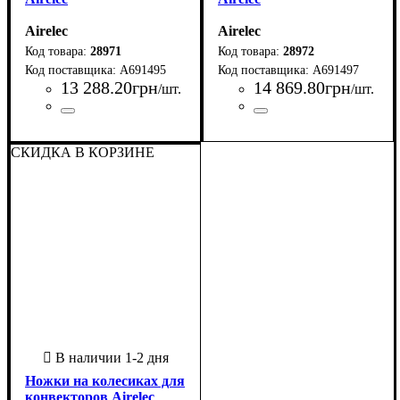
Airelec
Airelec
28971
28972
A691495
A691497
13 288
.
20
грн
14 869
.
80
грн
/шт.
/шт.
Страна-производитель
Серия
: Premier Pro
:
Страна-производитель
Серия
: Premier Pro
:
Франция
Франция
СКИДКА В КОРЗИНЕ
Ножки на колесиках для
конвекторов Airelec