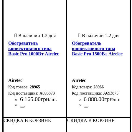
Обогреватель
Обогреватель
конвективного типа
конвективного типа
Basic Pro 1000Вт Airelec
Basic Pro 1500Вт Airelec
Airelec
Airelec
28965
28966
A693873
A693875
6 165
.
00
грн
6 888
.
00
грн
/шт.
/шт.
Страна-производитель
Серия
: Basic Pro
:
Страна-производитель
Серия
: Basic Pro
:
Франция
Франция
СКИДКА В КОРЗИНЕ
СКИДКА В КОРЗИНЕ