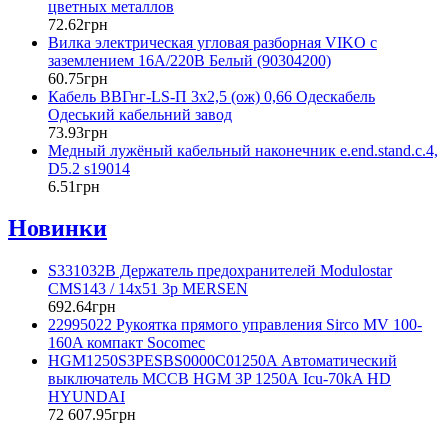
цветных металлов
72
.
62
грн
Вилка электрическая угловая разборная VIKO с
заземлением 16А/220В Белый (90304200)
60
.
75
грн
Кабель ВВГнг-LS-П 3х2,5 (ож) 0,66 Одескабель
Одеський кабельний завод
73
.
93
грн
Медный лужёный кабельный наконечник e.end.stand.c.4,
D5.2 s19014
6
.
51
грн
Новинки
S331032B Держатель предохранителей Modulostar
CMS143 / 14х51 3р MERSEN
692
.
64
грн
22995022 Рукоятка прямого управления Sirco MV 100-
160A компакт Socomec
HGM1250S3PESBS0000C01250A Автоматический
выключатель MCCB HGM 3P 1250А Icu-70kA HD
HYUNDAI
72 607
.
95
грн