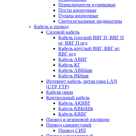
Переключатели кулачковые
Посты кнопочные
Пульты кнопочные
Светосигнальные индикаторы
Кабель и провод
Силовой кабель
Кабель плоский ВВГ П, ВВГ П
нг, ВВГ П нгд
Кабель круглый ВВГ, ВВГ нг,
ВВГ нгд
Кабель АВВГ
Кабель КГ
Кабель АВБбшв
Кабель ВБбшв
Интернет кабель, витая пара LAN
(UTP, FTP)
Кабеля связи
Контрольный кабель
Кабель АКВВГ
Кабель КВБбШв
Кабель КВВГ
Провод в резиновой изоляции
Провод самонесущий
Провод СИП
Провод установочный