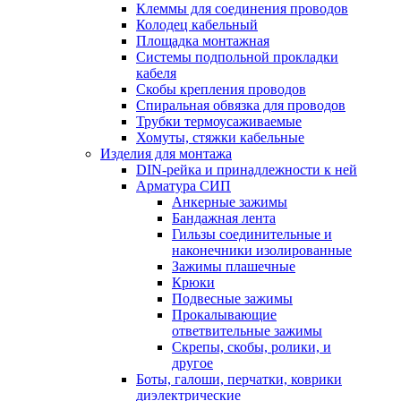
Клеммы для соединения проводов
Колодец кабельный
Площадка монтажная
Системы подпольной прокладки
кабеля
Скобы крепления проводов
Спиральная обвязка для проводов
Трубки термоусаживаемые
Хомуты, стяжки кабельные
Изделия для монтажа
DIN-рейка и принадлежности к ней
Арматура СИП
Анкерные зажимы
Бандажная лента
Гильзы соединительные и
наконечники изолированные
Зажимы плашечные
Крюки
Подвесные зажимы
Прокалывающие
ответвительные зажимы
Скрепы, скобы, ролики, и
другое
Боты, галоши, перчатки, коврики
диэлектрические