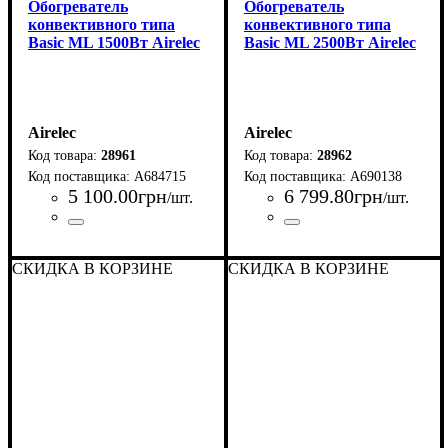
Обогреватель
Обогреватель
конвективного типа
конвективного типа
Basic ML 1500Вт Airelec
Basic ML 2500Вт Airelec
Airelec
Airelec
28961
28962
A684715
A690138
5 100
.
00
грн
6 799
.
80
грн
/шт.
/шт.
Страна-производитель
Серия
: Basic ML
:
Страна-производитель
Серия
: Basic ML
:
Франция
Франция
СКИДКА В КОРЗИНЕ
СКИДКА В КОРЗИНЕ