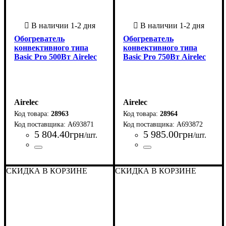
Обогреватель
Обогреватель
конвективного типа
конвективного типа
Basic Pro 500Вт Airelec
Basic Pro 750Вт Airelec
Airelec
Airelec
28963
28964
A693871
A693872
5 804
.
40
грн
5 985
.
00
грн
/шт.
/шт.
Страна-производитель
Серия
: Basic Pro
:
Страна-производитель
Серия
: Basic Pro
:
Франция
Франция
СКИДКА В КОРЗИНЕ
СКИДКА В КОРЗИНЕ