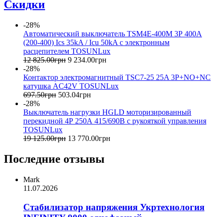
Скидки
-28%
Автоматический выключатель TSM4Е-400M 3Р 400А
(200-400) Ics 35kA / Icu 50kA с электронным
расцепителем TOSUNLux
12 825
.
00
грн
9 234
.
00
грн
-28%
Контактор электромагнитный TSC7-25 25A 3P+NO+NC
катушка AC42V TOSUNLux
697
.
50
грн
503
.
04
грн
-28%
Выключатель нагрузки HGLD моторизированный
перекидной 4Р 250А 415/690В с рукояткой управления
TOSUNLux
19 125
.
00
грн
13 770
.
00
грн
Последние отзывы
Mark
11.07.2026
Стабилизатор напряжения Укртехнология