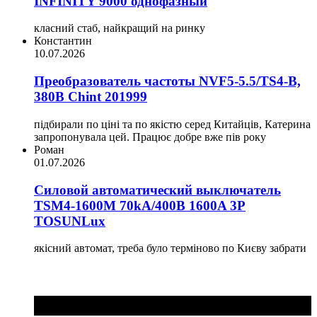
INFINITY 9000 однофазный
класний стаб, найкращий на ринку
Константин
10.07.2026
Преобразователь частоты NVF5-5.5/TS4-B,
380В Chint 201999
підбирали по ціні та по якістю серед Китайців, Катерина
запропонувала цей. Працює добре вже пів року
Роман
01.07.2026
Силовой автоматический выключатель
TSM4-1600M 70kA/400B 1600A 3P
TOSUNLux
якісний автомат, треба було терміново по Києву забрати