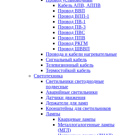
Кабель АПВ, АППВ
Провод ВВП
Провод ВПП-1
Провод ПВ-1
Провод ПВ-3
Провод ПВС
Провод ППВ
Провод РКГМ
Провод ШВВП
Провода и кабели нагревательные
Сигнальный кабель
Телевизионный кабель
Термостойкий кабель
Светотехника
Cветильники светодиодные
подвесные
Аварийные светильники
Датчики движения
Держатели для ламп
Кронштейны для светильников
Лампы
Кварцевые лампы
Металлогалогенные лампы
(МГЛ)