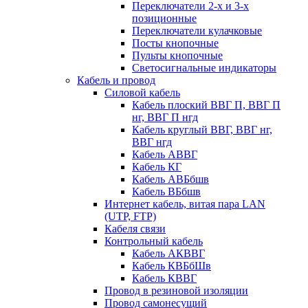
Переключатели 2-х и 3-х
позиционные
Переключатели кулачковые
Посты кнопочные
Пульты кнопочные
Светосигнальные индикаторы
Кабель и провод
Силовой кабель
Кабель плоский ВВГ П, ВВГ П
нг, ВВГ П нгд
Кабель круглый ВВГ, ВВГ нг,
ВВГ нгд
Кабель АВВГ
Кабель КГ
Кабель АВБбшв
Кабель ВБбшв
Интернет кабель, витая пара LAN
(UTP, FTP)
Кабеля связи
Контрольный кабель
Кабель АКВВГ
Кабель КВБбШв
Кабель КВВГ
Провод в резиновой изоляции
Провод самонесущий