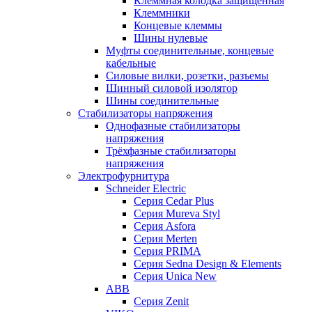
Клеммная колодка защищенная
Клеммники
Концевые клеммы
Шины нулевые
Муфты соединительные, концевые
кабельные
Силовые вилки, розетки, разъемы
Шинный силовой изолятор
Шины соединительные
Стабилизаторы напряжения
Однофазные стабилизаторы
напряжения
Трёхфазные стабилизаторы
напряжения
Электрофурнитура
Schneider Electric
Серия Cedar Plus
Серия Mureva Styl
Серия Asfora
Серия Merten
Серия PRIMA
Серия Sedna Design & Elements
Серия Unica New
ABB
Серия Zenit