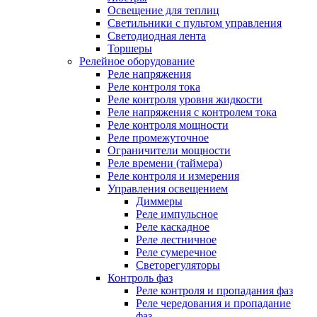
Освещение для теплиц
Светильники с пультом управления
Светодиодная лента
Торшеры
Релейное оборудование
Реле напряжения
Реле контроля тока
Реле контроля уровня жидкости
Реле напряжения с контролем тока
Реле контроля мощности
Реле промежуточное
Ограничители мощности
Реле времени (таймера)
Реле контроля и измерения
Управления освещением
Диммеры
Реле импульсное
Реле каскадное
Реле лестничное
Реле сумеречное
Светорегуляторы
Контроль фаз
Реле контроля и пропадания фаз
Реле чередования и пропадание
фаз