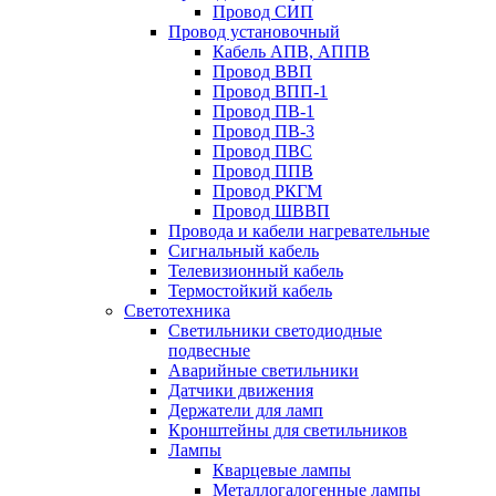
Провод СИП
Провод установочный
Кабель АПВ, АППВ
Провод ВВП
Провод ВПП-1
Провод ПВ-1
Провод ПВ-3
Провод ПВС
Провод ППВ
Провод РКГМ
Провод ШВВП
Провода и кабели нагревательные
Сигнальный кабель
Телевизионный кабель
Термостойкий кабель
Светотехника
Cветильники светодиодные
подвесные
Аварийные светильники
Датчики движения
Держатели для ламп
Кронштейны для светильников
Лампы
Кварцевые лампы
Металлогалогенные лампы