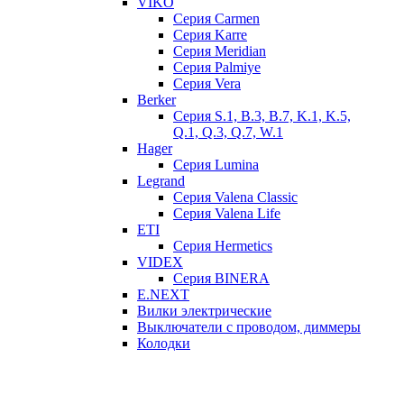
VIKO
Серия Сarmen
Серия Karre
Серия Meridian
Серия Palmiye
Серия Vera
Berker
Серия S.1, B.3, B.7, K.1, K.5,
Q.1, Q.3, Q.7, W.1
Hager
Серия Lumina
Legrand
Серия Valena Classic
Серия Valena Life
ETI
Серия Hermetics
VIDEX
Серия BINERA
E.NEXT
Вилки электрические
Выключатели с проводом, диммеры
Колодки