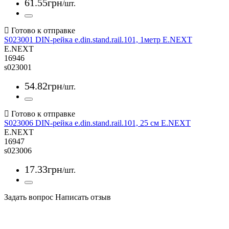
61
.
55
грн
/шт.
S023001 DIN-рейка e.din.stand.rail.101, 1метр E.NEXT
E.NEXT
16946
s023001
54
.
82
грн
/шт.
S023006 DIN-рейка e.din.stand.rail.101, 25 см E.NEXT
E.NEXT
16947
s023006
17
.
33
грн
/шт.
Задать вопрос
Написать отзыв