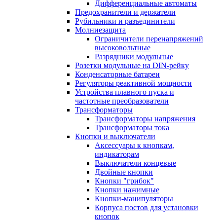
Дифференциальные автоматы
Предохранители и держатели
Рубильники и разъединители
Молниезащита
Ограничители перенапряжений
высоковольтные
Разрядники модульные
Розетки модульные на DIN-рейку
Конденсаторные батареи
Регуляторы реактивной мощности
Устройства плавного пуска и
частотные преобразователи
Трансформаторы
Трансформаторы напряжения
Трансформаторы тока
Кнопки и выключатели
Аксессуары к кнопкам,
индикаторам
Выключатели концевые
Двойные кнопки
Кнопки "грибок"
Кнопки нажимные
Кнопки-манипуляторы
Корпуса постов для установки
кнопок