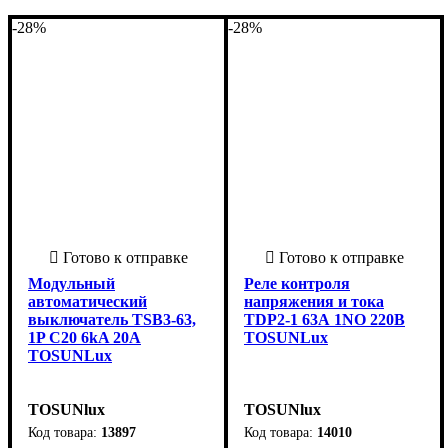
-28%
-28%
Модульный
Реле контроля
автоматический
напряжения и тока
выключатель TSB3-63,
TDP2-1 63А 1NO 220В
1P C20 6kA 20А
TOSUNLux
TOSUNLux
TOSUNlux
TOSUNlux
13897
14010