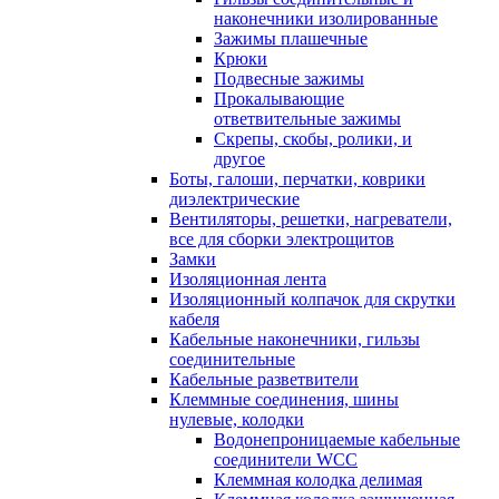
наконечники изолированные
Зажимы плашечные
Крюки
Подвесные зажимы
Прокалывающие
ответвительные зажимы
Скрепы, скобы, ролики, и
другое
Боты, галоши, перчатки, коврики
диэлектрические
Вентиляторы, решетки, нагреватели,
все для сборки электрощитов
Замки
Изоляционная лента
Изоляционный колпачок для скрутки
кабеля
Кабельные наконечники, гильзы
соединительные
Кабельные разветвители
Клеммные соединения, шины
нулевые, колодки
Водонепроницаемые кабельные
соединители WCC
Клеммная колодка делимая