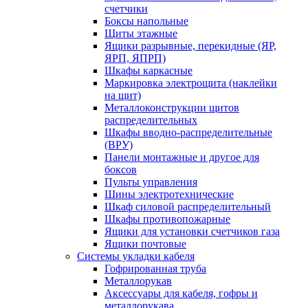
счетчики
Боксы напольные
Щиты этажные
Ящики разрывные, перекидные (ЯР,
ЯРП, ЯПРП)
Шкафы каркасные
Маркировка электрощита (наклейки
на щит)
Металлоконструкции щитов
распределительных
Шкафы вводно-распределительные
(ВРУ)
Панели монтажные и другое для
боксов
Пульты управления
Шины электротехнические
Шкаф силовой распределительный
Шкафы противопожарные
Ящики для установки счетчиков газа
Ящики почтовые
Системы укладки кабеля
Гофрированная труба
Металлорукав
Аксессуары для кабеля, гофры и
металлорукава