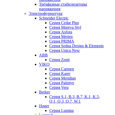
Трёхфазные стабилизаторы
напряжения
Электрофурнитура
Schneider Electric
Серия Cedar Plus
Серия Mureva Styl
Серия Asfora
Серия Merten
Серия PRIMA
Серия Sedna Design & Elements
Серия Unica New
ABB
Серия Zenit
VIKO
Серия Сarmen
Серия Karre
Серия Meridian
Серия Palmiye
Серия Vera
Berker
Серия S.1, B.3, B.7, K.1, K.5,
Q.1, Q.3, Q.7, W.1
Hager
Серия Lumina