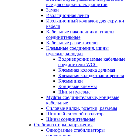
все для сборки электрощитов
Замки
Изоляционная лента
Изоляционный колпачок для скрутки
кабеля
Кабельные наконечники, гильзы
соединительные
Кабельные разветвители
Клеммные соединения, шины
нулевые, колодки
Водонепроницаемые кабельные
соединители WCC
Клеммная колодка делимая
Клеммная колодка защищенная
Клеммники
Концевые клеммы
Шины нулевые
Муфты соединительные, концевые
кабельные
Силовые вилки, розетки, разъемы
Шинный силовой изолятор
Шины соединительные
Стабилизаторы напряжения
Однофазные стабилизаторы
напряжения