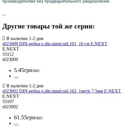
производителем без предварительного уведомления.
...
Другие товары той же серии:
s023009 DIN-рейка e.din.stand.rail.101, 10 см E.NEXT
E.NEXT
33112
s023009
5
.
45
грн
/шт.
s023002 DIN-рейка e.din.stand.rail.102, 1метр 7,5мм E.NEXT
E.NEXT
33107
s023002
61
.
55
грн
/шт.