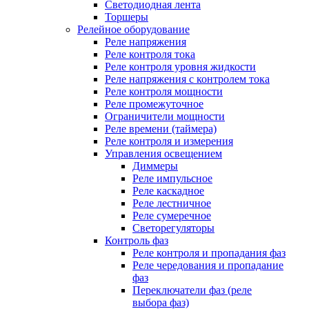
Светодиодная лента
Торшеры
Релейное оборудование
Реле напряжения
Реле контроля тока
Реле контроля уровня жидкости
Реле напряжения с контролем тока
Реле контроля мощности
Реле промежуточное
Ограничители мощности
Реле времени (таймера)
Реле контроля и измерения
Управления освещением
Диммеры
Реле импульсное
Реле каскадное
Реле лестничное
Реле сумеречное
Светорегуляторы
Контроль фаз
Реле контроля и пропадания фаз
Реле чередования и пропадание
фаз
Переключатели фаз (реле
выбора фаз)