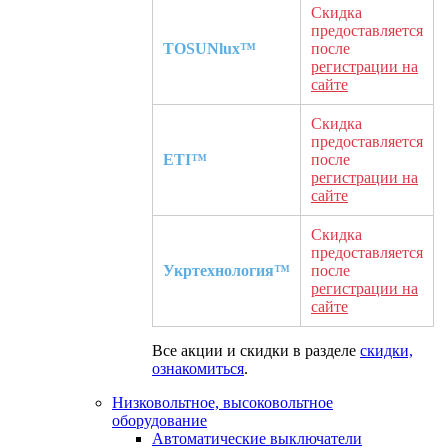
Скидка
предоставляется
TOSUNlux™
после
регистрации на
сайте
Скидка
предоставляется
ETI™
после
регистрации на
сайте
Скидка
предоставляется
Укртехнология™
после
регистрации на
сайте
Все акции и скидки в разделе
скидки,
ознакомиться
.
Низковольтное, высоковольтное
оборудование
Автоматические выключатели