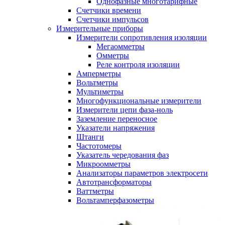
Однофазные многотарифные
Счетчики времени
Счетчики импульсов
Измерительные приборы
Измерители сопротивления изоляции
Мегаомметры
Омметры
Реле контроля изоляции
Амперметры
Вольтметры
Мультиметры
Многофункциональные измерители
Измерители цепи фаза-ноль
Заземление переносное
Указатели напряжения
Штанги
Частотомеры
Указатель чередования фаз
Микроомметры
Анализаторы параметров электросети
Автотрансформаторы
Ваттметры
Вольтамперфазометры