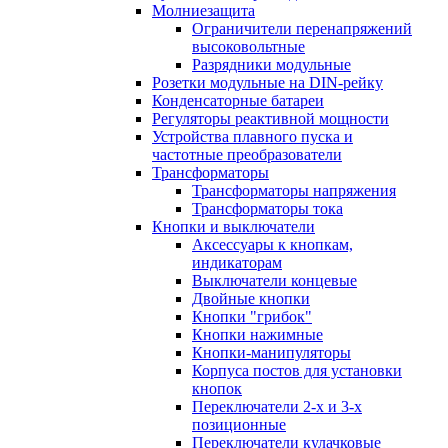
Молниезащита
Ограничители перенапряжений
высоковольтные
Разрядники модульные
Розетки модульные на DIN-рейку
Конденсаторные батареи
Регуляторы реактивной мощности
Устройства плавного пуска и
частотные преобразователи
Трансформаторы
Трансформаторы напряжения
Трансформаторы тока
Кнопки и выключатели
Аксессуары к кнопкам,
индикаторам
Выключатели концевые
Двойные кнопки
Кнопки "грибок"
Кнопки нажимные
Кнопки-манипуляторы
Корпуса постов для установки
кнопок
Переключатели 2-х и 3-х
позиционные
Переключатели кулачковые