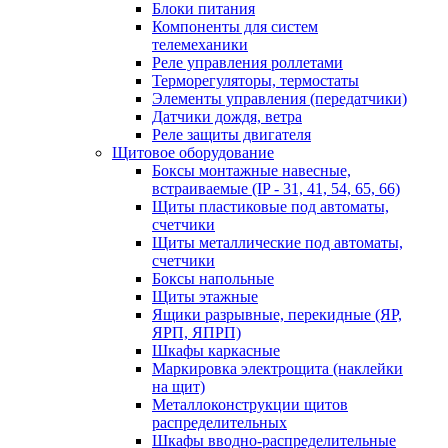
Блоки питания
Компоненты для систем
телемеханики
Реле управления роллетами
Терморегуляторы, термостаты
Элементы управления (передатчики)
Датчики дождя, ветра
Реле защиты двигателя
Щитовое оборудование
Боксы монтажные навесные,
встраиваемые (IP - 31, 41, 54, 65, 66)
Щиты пластиковые под автоматы,
счетчики
Щиты металлические под автоматы,
счетчики
Боксы напольные
Щиты этажные
Ящики разрывные, перекидные (ЯР,
ЯРП, ЯПРП)
Шкафы каркасные
Маркировка электрощита (наклейки
на щит)
Металлоконструкции щитов
распределительных
Шкафы вводно-распределительные