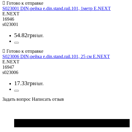
S023001 DIN-рейка e.din.stand.rail.101, 1метр E.NEXT
E.NEXT
16946
s023001
54
.
82
грн
/шт.
S023006 DIN-рейка e.din.stand.rail.101, 25 см E.NEXT
E.NEXT
16947
s023006
17
.
33
грн
/шт.
Задать вопрос
Написать отзыв