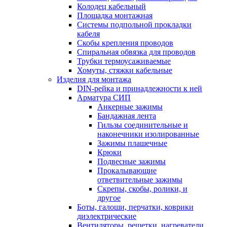
Колодец кабельный
Площадка монтажная
Системы подпольной прокладки
кабеля
Скобы крепления проводов
Спиральная обвязка для проводов
Трубки термоусаживаемые
Хомуты, стяжки кабельные
Изделия для монтажа
DIN-рейка и принадлежности к ней
Арматура СИП
Анкерные зажимы
Бандажная лента
Гильзы соединительные и
наконечники изолированные
Зажимы плашечные
Крюки
Подвесные зажимы
Прокалывающие
ответвительные зажимы
Скрепы, скобы, ролики, и
другое
Боты, галоши, перчатки, коврики
диэлектрические
Вентиляторы, решетки, нагреватели,