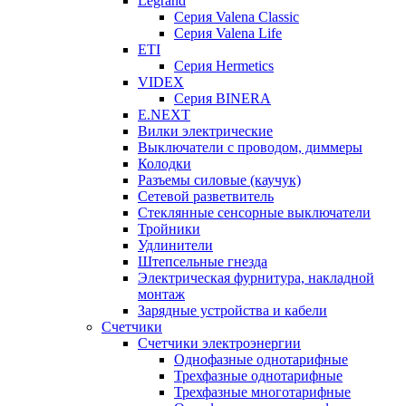
Legrand
Серия Valena Classic
Серия Valena Life
ETI
Серия Hermetics
VIDEX
Серия BINERA
E.NEXT
Вилки электрические
Выключатели с проводом, диммеры
Колодки
Разъемы силовые (каучук)
Сетевой разветвитель
Стеклянные сенсорные выключатели
Тройники
Удлинители
Штепсельные гнезда
Электрическая фурнитура, накладной
монтаж
Зарядные устройства и кабели
Счетчики
Счетчики электроэнергии
Однофазные однотарифные
Трехфазные однотарифные
Трехфазные многотарифные