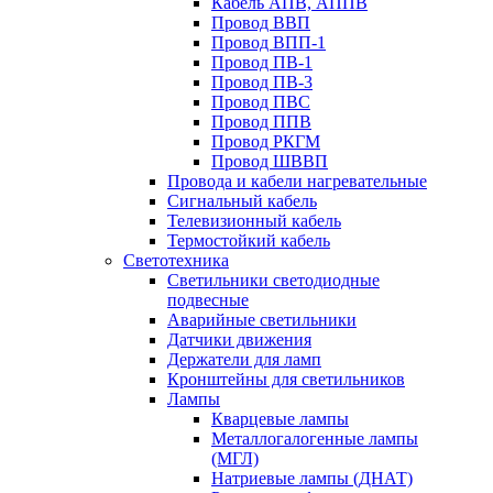
Кабель АПВ, АППВ
Провод ВВП
Провод ВПП-1
Провод ПВ-1
Провод ПВ-3
Провод ПВС
Провод ППВ
Провод РКГМ
Провод ШВВП
Провода и кабели нагревательные
Сигнальный кабель
Телевизионный кабель
Термостойкий кабель
Светотехника
Cветильники светодиодные
подвесные
Аварийные светильники
Датчики движения
Держатели для ламп
Кронштейны для светильников
Лампы
Кварцевые лампы
Металлогалогенные лампы
(МГЛ)
Натриевые лампы (ДНАТ)