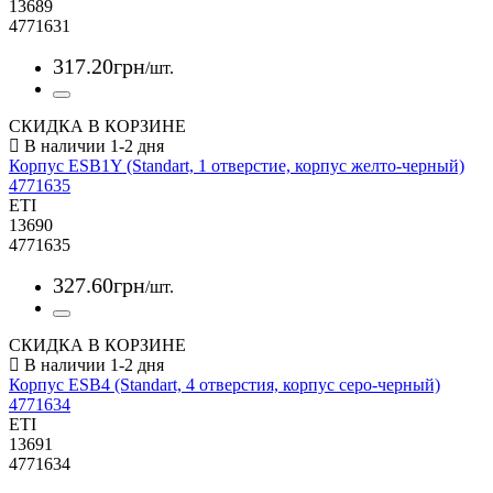
13689
4771631
317
.
20
грн
/шт.
СКИДКА В КОРЗИНЕ
Корпус ESB1Y (Standart, 1 отверстие, корпус желто-черный)
4771635
ETI
13690
4771635
327
.
60
грн
/шт.
СКИДКА В КОРЗИНЕ
Корпус ESB4 (Standart, 4 отверстия, корпус серо-черный)
4771634
ETI
13691
4771634