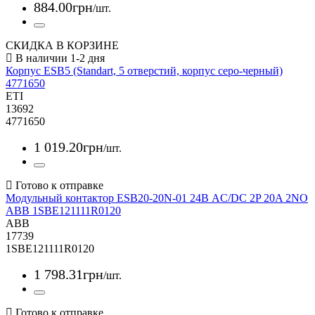
884
.
00
грн
/шт.
СКИДКА В КОРЗИНЕ
Корпус ESB5 (Standart, 5 отверстий, корпус серо-черный)
4771650
ETI
13692
4771650
1 019
.
20
грн
/шт.
Модульный контактор ESB20-20N-01 24В AC/DC 2P 20A 2NO
ABB 1SBE121111R0120
ABB
17739
1SBE121111R0120
1 798
.
31
грн
/шт.