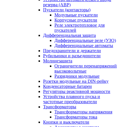
резерва (АВР)
Пускатели (контакторы)
Модульные пускатели
Корпусные пускатели
Реле электротепловое для
пускателей
Дифференциальная защита
Дифференциальные реле (УЗО)
Дифференциальные автоматы
Предохранители и держатели
Рубильники и разъединители
Молниезащита
Ограничители перенапряжений
высоковольтные
Разрядники модульные
Розетки модульные на DIN-рейку
Конденсаторные батареи
Регуляторы реактивной мощности
Устройства плавного пуска и
частотные преобразователи
Трансформаторы
Трансформаторы напряжения
Трансформаторы тока
Кнопки и выключатели