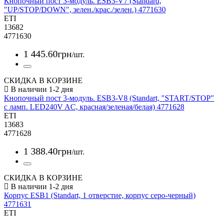
Кнопочный пост 3-модуль. ESB3-V7 (Standard,
"UP/STOP/DOWN", зелен./крас./зелен.) 4771630
ETI
13682
4771630
1 445
.
60
грн
/шт.
СКИДКА В КОРЗИНЕ
Кнопочный пост 3-модуль. ESB3-V8 (Standart, "START/STOP"
с ламп. LED240V AC, красная/зеленая/белая) 4771628
ETI
13683
4771628
1 388
.
40
грн
/шт.
СКИДКА В КОРЗИНЕ
Корпус ESB1 (Standart, 1 отверстие, корпус серо-черный)
4771631
ETI