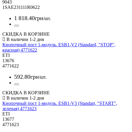
9043
1SAE231111R0622
1 818
.
40
грн
/шт.
СКИДКА В КОРЗИНЕ
Кнопочный пост 1-модуль. ESB1-V2 (Standard, "STOP",
красная) 4771622
ETI
13676
4771622
592
.
80
грн
/шт.
СКИДКА В КОРЗИНЕ
Кнопочный пост 1-модуль. ESB1-V3 (Standart, "START",
зеленая) 4771623
ETI
13677
4771623