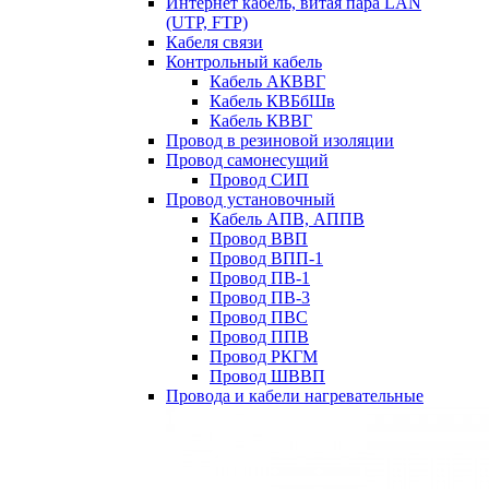
Интернет кабель, витая пара LAN
(UTP, FTP)
Кабеля связи
Контрольный кабель
Кабель АКВВГ
Кабель КВБбШв
Кабель КВВГ
Провод в резиновой изоляции
Провод самонесущий
Провод СИП
Провод установочный
Кабель АПВ, АППВ
Провод ВВП
Провод ВПП-1
Провод ПВ-1
Провод ПВ-3
Провод ПВС
Провод ППВ
Провод РКГМ
Провод ШВВП
Провода и кабели нагревательные