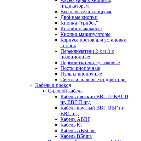
Аксессуары к кнопкам,
индикаторам
Выключатели концевые
Двойные кнопки
Кнопки "грибок"
Кнопки нажимные
Кнопки-манипуляторы
Корпуса постов для установки
кнопок
Переключатели 2-х и 3-х
позиционные
Переключатели кулачковые
Посты кнопочные
Пульты кнопочные
Светосигнальные индикаторы
Кабель и провод
Силовой кабель
Кабель плоский ВВГ П, ВВГ П
нг, ВВГ П нгд
Кабель круглый ВВГ, ВВГ нг,
ВВГ нгд
Кабель АВВГ
Кабель КГ
Кабель АВБбшв
Кабель ВБбшв