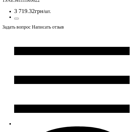
1SAE341111R0622
3 719
.
32
грн
/шт.
Задать вопрос
Написать отзыв