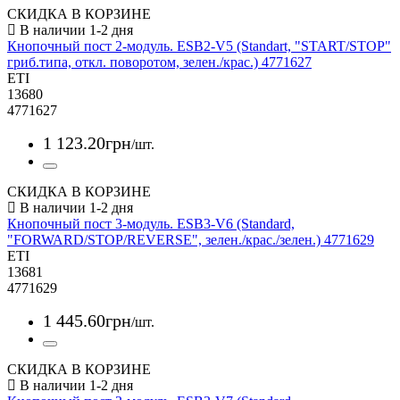
СКИДКА В КОРЗИНЕ
Кнопочный пост 2-модуль. ESB2-V5 (Standart, "START/STOP"
гриб.типа, откл. поворотом, зелен./крас.) 4771627
ETI
13680
4771627
1 123
.
20
грн
/шт.
СКИДКА В КОРЗИНЕ
Кнопочный пост 3-модуль. ESB3-V6 (Standard,
"FORWARD/STOP/REVERSE", зелен./крас./зелен.) 4771629
ETI
13681
4771629
1 445
.
60
грн
/шт.
СКИДКА В КОРЗИНЕ