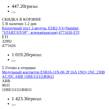
447
.
20
грн
/шт.
СКИДКА В КОРЗИНЕ
Кнопочный пост 2-модуль. ESB2-V4 (Standart,
"START/STOP", зеленая/красная) 4771626 ETI
ETI
32992
4771626
1 019
.
20
грн
/шт.
Модульный контактор ESB16-11N-06 2P 16A 1NO+1NC 230B
AC/DC ABB 1SBE111111R0611
ABB
9035
1SBE111111R0611
1 423
.
36
грн
/шт.