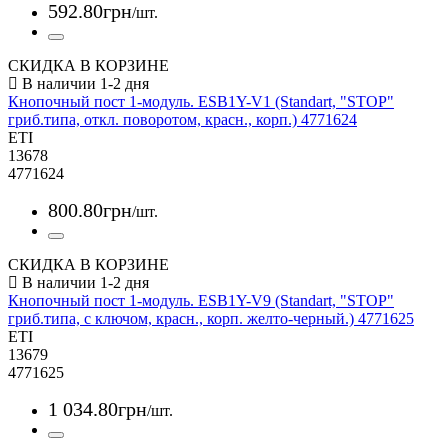
592
.
80
грн
/шт.
СКИДКА В КОРЗИНЕ
Кнопочный пост 1-модуль. ESB1Y-V1 (Standart, "STOP"
гриб.типа, откл. поворотом, красн., корп.) 4771624
ETI
13678
4771624
800
.
80
грн
/шт.
СКИДКА В КОРЗИНЕ
Кнопочный пост 1-модуль. ESB1Y-V9 (Standart, "STOP"
гриб.типа, с ключом, красн., корп. желто-черный.) 4771625
ETI
13679
4771625
1 034
.
80
грн
/шт.