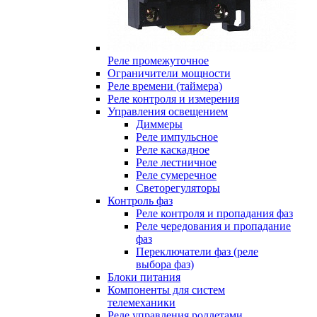
Реле промежуточное
Ограничители мощности
Реле времени (таймера)
Реле контроля и измерения
Управления освещением
Диммеры
Реле импульсное
Реле каскадное
Реле лестничное
Реле сумеречное
Светорегуляторы
Контроль фаз
Реле контроля и пропадания фаз
Реле чередования и пропадание
фаз
Переключатели фаз (реле
выбора фаз)
Блоки питания
Компоненты для систем
телемеханики
Реле управления роллетами