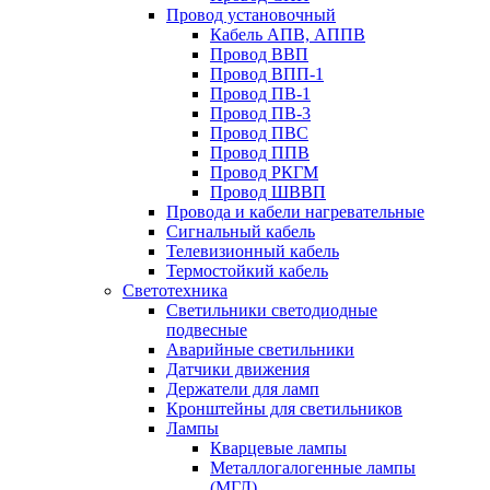
Провод установочный
Кабель АПВ, АППВ
Провод ВВП
Провод ВПП-1
Провод ПВ-1
Провод ПВ-3
Провод ПВС
Провод ППВ
Провод РКГМ
Провод ШВВП
Провода и кабели нагревательные
Сигнальный кабель
Телевизионный кабель
Термостойкий кабель
Светотехника
Cветильники светодиодные
подвесные
Аварийные светильники
Датчики движения
Держатели для ламп
Кронштейны для светильников
Лампы
Кварцевые лампы
Металлогалогенные лампы
(МГЛ)