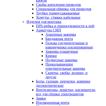
кабеля
Скобы крепления проводов
Спиральная обвязка для проводов
Трубки термоусаживаемые
Хомуты, стяжки кабельные
Изделия для монтажа
DIN-рейка и принадлежности к ней
Арматура СИП
Анкерные зажимы
Бандажная лента
Гильзы соединительные и
наконечники изолированные
Зажимы плашечные
Крюки
Подвесные зажимы
Прокалывающие
ответвительные зажимы
Скрепы, скобы, ролики, и
другое
Боты, галоши, перчатки, коврики
диэлектрические
Вентиляторы, решетки, нагреватели,
все для сборки электрощитов
Замки
Изоляционная лента