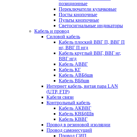
позиционные
Переключатели кулачковые
Посты кнопочные
Пульты кнопочные
Светосигнальные индикаторы
Кабель и провод
Силовой кабель
Кабель плоский ВВГ П, ВВГ П
нг, ВВГ П нгд
Кабель круглый ВВГ, ВВГ нг,
ВВГ нгд
Кабель АВВГ
Кабель КГ
Кабель АВБбшв
Кабель ВБбшв
Интернет кабель, витая пара LAN
(UTP, FTP)
Кабеля связи
Контрольный кабель
Кабель АКВВГ
Кабель КВБбШв
Кабель КВВГ
Провод в резиновой изоляции
Провод самонесущий
Провод СИП