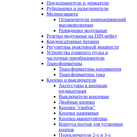
Предохранители и держатели
Рубильники и разъединители
Молниезащита
Ограничители перенапряжений
высоковольтные
Разрядники модульные
Розетки модульные на DIN-рейку
Конденсаторные батареи
Регуляторы реактивной мощности
Устройства плавного пуска и
частотные преобразователи
Трансформаторы
Трансформаторы напряжения
Трансформаторы тока
Кнопки и выключатели
Аксессуары к кнопкам,
индикаторам
Выключатели концевые
Двойные кнопки
Кнопки "грибок"
Кнопки нажимные
Кнопки-манипуляторы
Корпуса постов для установки
кнопок
Переключатели 2-х и 3-х