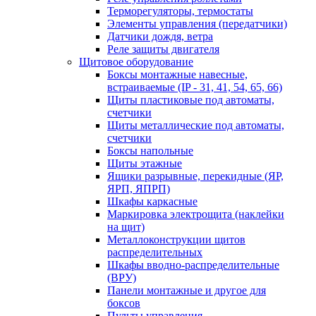
Терморегуляторы, термостаты
Элементы управления (передатчики)
Датчики дождя, ветра
Реле защиты двигателя
Щитовое оборудование
Боксы монтажные навесные,
встраиваемые (IP - 31, 41, 54, 65, 66)
Щиты пластиковые под автоматы,
счетчики
Щиты металлические под автоматы,
счетчики
Боксы напольные
Щиты этажные
Ящики разрывные, перекидные (ЯР,
ЯРП, ЯПРП)
Шкафы каркасные
Маркировка электрощита (наклейки
на щит)
Металлоконструкции щитов
распределительных
Шкафы вводно-распределительные
(ВРУ)
Панели монтажные и другое для
боксов
Пульты управления