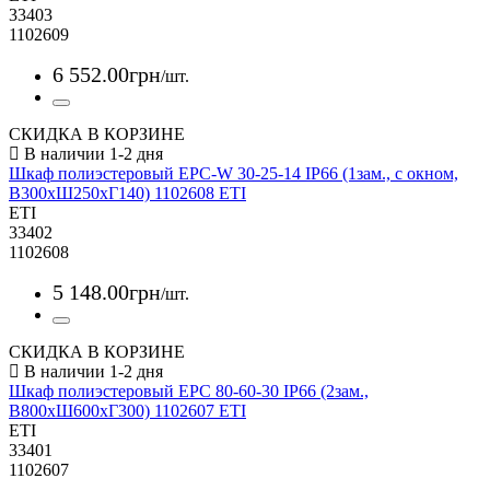
33403
1102609
6 552
.
00
грн
/шт.
СКИДКА В КОРЗИНЕ
Шкаф полиэстеровый EPC-W 30-25-14 IP66 (1зам., с окном,
В300xШ250xГ140) 1102608 ETI
ETI
33402
1102608
5 148
.
00
грн
/шт.
СКИДКА В КОРЗИНЕ
Шкаф полиэстеровый EPC 80-60-30 IP66 (2зам.,
В800xШ600xГ300) 1102607 ETI
ETI
33401
1102607