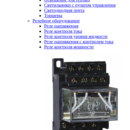
Светильники с пультом управления
Светодиодная лента
Торшеры
Релейное оборудование
Реле напряжения
Реле контроля тока
Реле контроля уровня жидкости
Реле напряжения с контролем тока
Реле контроля мощности