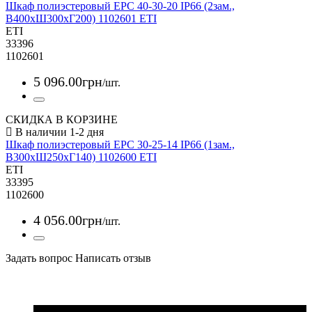
Шкаф полиэстеровый EPC 40-30-20 IP66 (2зам.,
В400xШ300xГ200) 1102601 ETI
ETI
33396
1102601
5 096
.
00
грн
/шт.
СКИДКА В КОРЗИНЕ
Шкаф полиэстеровый EPC 30-25-14 IP66 (1зам.,
В300xШ250xГ140) 1102600 ETI
ETI
33395
1102600
4 056
.
00
грн
/шт.
Задать вопрос
Написать отзыв