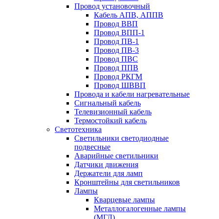
Провод установочный
Кабель АПВ, АППВ
Провод ВВП
Провод ВПП-1
Провод ПВ-1
Провод ПВ-3
Провод ПВС
Провод ППВ
Провод РКГМ
Провод ШВВП
Провода и кабели нагревательные
Сигнальный кабель
Телевизионный кабель
Термостойкий кабель
Светотехника
Cветильники светодиодные
подвесные
Аварийные светильники
Датчики движения
Держатели для ламп
Кронштейны для светильников
Лампы
Кварцевые лампы
Металлогалогенные лампы
(МГЛ)