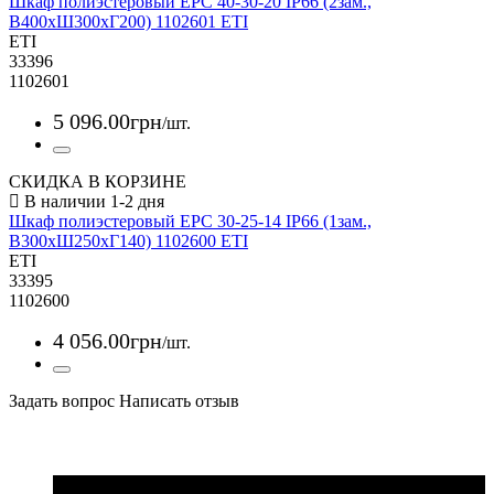
Шкаф полиэстеровый EPC 40-30-20 IP66 (2зам.,
В400xШ300xГ200) 1102601 ETI
ETI
33396
1102601
5 096
.
00
грн
/шт.
СКИДКА В КОРЗИНЕ
Шкаф полиэстеровый EPC 30-25-14 IP66 (1зам.,
В300xШ250xГ140) 1102600 ETI
ETI
33395
1102600
4 056
.
00
грн
/шт.
Задать вопрос
Написать отзыв