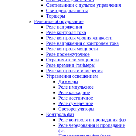
Светильники с пультом управления
Светодиодная лента
Торшеры
Релейное оборудование
Реле напряжения
Реле контроля тока
Реле контроля уровня жидкости
Реле напряжения с контролем тока
Реле контроля мощности
Реле промежуточное
Ограничители мощности
Реле времени (таймера)
Реле контроля и измерения
Управления освещением
Диммеры
Реле импульсное
Реле каскадное
Реле лестничное
Реле сумеречное
Светорегуляторы
Контроль фаз
Реле контроля и пропадания фаз
Реле чередования и пропадание
фаз