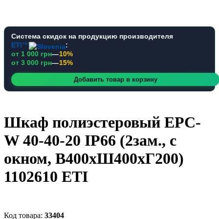
Система скидок на продукцию производителя
ETI™
:
от 1 000 грн
—
10%
от 3 000 грн
—
15%
Добавить товар в корзину
Шкаф полиэстеровый EPC-
W 40-40-20 IP66 (2зам., с
окном, В400xШ400xГ200)
1102610 ETI
33404