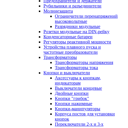
Предохранители и держатели
Рубильники и разъединители
Молниезащита
Ограничители перенапряжений
высоковольтные
Разрядники модульные
Розетки модульные на DIN-рейку
Конденсаторные батареи
Регуляторы реактивной мощности
Устройства плавного пуска и
частотные преобразователи
Трансформаторы
Трансформаторы напряжения
Трансформаторы тока
Кнопки и выключатели
Аксессуары к кнопкам,
индикаторам
Выключатели концевые
Двойные кнопки
Кнопки "грибок"
Кнопки нажимные
Кнопки-манипуляторы
Корпуса постов для установки
кнопок
Переключатели 2-х и 3-х