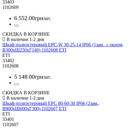
33403
1102609
6 552
.
00
грн
/шт.
СКИДКА В КОРЗИНЕ
Шкаф полиэстеровый EPC-W 30-25-14 IP66 (1зам., с окном,
В300xШ250xГ140) 1102608 ETI
ETI
33402
1102608
5 148
.
00
грн
/шт.
СКИДКА В КОРЗИНЕ
Шкаф полиэстеровый EPC 80-60-30 IP66 (2зам.,
В800xШ600xГ300) 1102607 ETI
ETI
33401
1102607