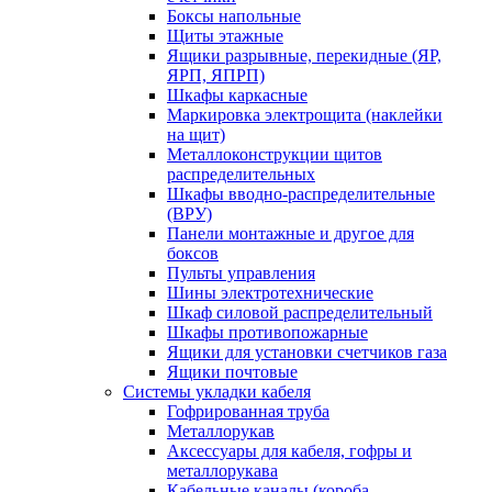
Боксы напольные
Щиты этажные
Ящики разрывные, перекидные (ЯР,
ЯРП, ЯПРП)
Шкафы каркасные
Маркировка электрощита (наклейки
на щит)
Металлоконструкции щитов
распределительных
Шкафы вводно-распределительные
(ВРУ)
Панели монтажные и другое для
боксов
Пульты управления
Шины электротехнические
Шкаф силовой распределительный
Шкафы противопожарные
Ящики для установки счетчиков газа
Ящики почтовые
Системы укладки кабеля
Гофрированная труба
Металлорукав
Аксессуары для кабеля, гофры и
металлорукава
Кабельные каналы (короба