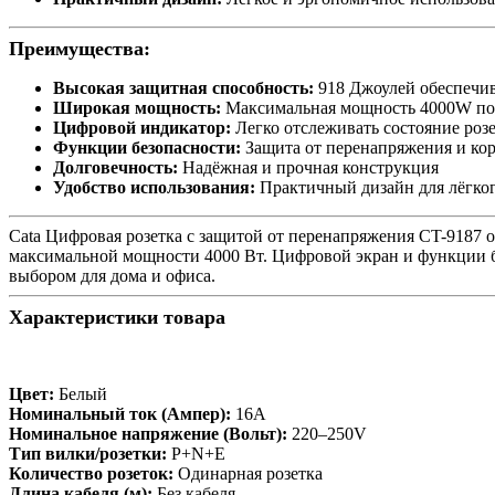
Преимущества:
Высокая защитная способность:
918 Джоулей обеспечив
Широкая мощность:
Максимальная мощность 4000W под
Цифровой индикатор:
Легко отслеживать состояние роз
Функции безопасности:
Защита от перенапряжения и ко
Долговечность:
Надёжная и прочная конструкция
Удобство использования:
Практичный дизайн для лёгко
Cata Цифровая розетка с защитой от перенапряжения CT-9187 
максимальной мощности 4000 Вт. Цифровой экран и функции б
выбором для дома и офиса.
Характеристики товара
Цвет:
Белый
Номинальный ток (Ампер):
16A
Номинальное напряжение (Вольт):
220–250V
Тип вилки/розетки:
P+N+E
Количество розеток:
Одинарная розетка
Длина кабеля (м):
Без кабеля