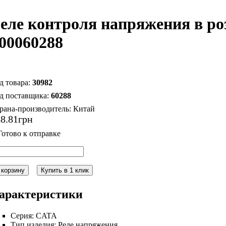
еле контроля напряжения в р
00060288
30982
60288
рана-производитель:
Китай
88
.
81
грн
 корзину
Купить в 1 клик
арактеристики
Серия:
CATA
Тип изделия:
Реле напряжения