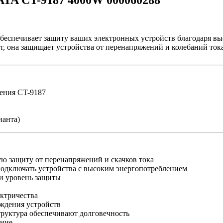
ATA CT-9187 4000W 000060288
обеспечивает защиту ваших электронных устройств благодаря в
 она защищает устройства от перенапряжений и колебаний тока
жения CT-9187
ианта)
ю защиту от перенапряжений и скачков тока
одключать устройства с высоким энергопотреблением
 и уровень защиты
ктричества
ждения устройств
руктура обеспечивают долговечность
ание