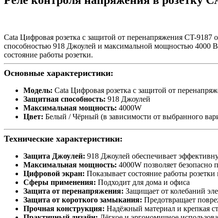
Реле контроля напряжения в розетку C
Cata Цифровая розетка с защитой от перенапряжения CT-9187 
способностью 918 Джоулей и максимальной мощностью 4000 Вт,
состояние работы розетки.
Основные характеристики:
Модель:
Cata Цифровая розетка с защитой от перенапря
Защитная способность:
918 Джоулей
Максимальная мощность:
4000W
Цвет:
Белый / Чёрный (в зависимости от выбранного вар
Технические характеристики:
Защита Джоулей:
918 Джоулей обеспечивает эффективну
Максимальная мощность:
4000W позволяет безопасно п
Цифровой экран:
Показывает состояние работы розетки
Сферы применения:
Подходит для дома и офиса
Защита от перенапряжения:
Защищает от колебаний эле
Защита от короткого замыкания:
Предотвращает повре
Прочная конструкция:
Надёжный материал и крепкая ст
Практичный дизайн:
Лёгкое и эргономичное использов