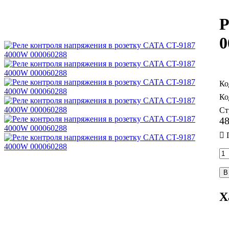
Р
0
Ст
4
В
Х