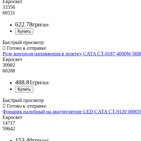
Евросвет
33356
60531
622
.
78
грн
/шт.
Быстрый просмотр
Реле контроля напряжения в розетку CATA CT-9187 4000W 000
Евросвет
30982
60288
488
.
81
грн
/шт.
Быстрый просмотр
Фонарик налобный на аккумуляторе LED CATA CT-9120 00005
Евросвет
14717
59642
153
.
40
грн
/шт.