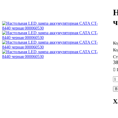
Н
ч
Ст
3
В
Х