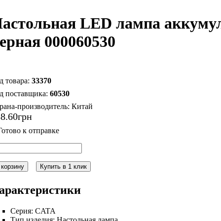
астольная LED лампа аккуму
ерная 000060530
33370
60530
рана-производитель:
Китай
88
.
60
грн
 корзину
Купить в 1 клик
арактеристики
Серия:
CATA
Тип изделия:
Настольная лампа