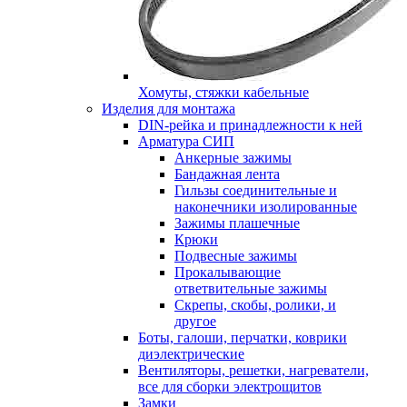
Хомуты, стяжки кабельные
Изделия для монтажа
DIN-рейка и принадлежности к ней
Арматура СИП
Анкерные зажимы
Бандажная лента
Гильзы соединительные и
наконечники изолированные
Зажимы плашечные
Крюки
Подвесные зажимы
Прокалывающие
ответвительные зажимы
Скрепы, скобы, ролики, и
другое
Боты, галоши, перчатки, коврики
диэлектрические
Вентиляторы, решетки, нагреватели,
все для сборки электрощитов
Замки