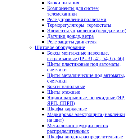
Блоки питания
Компоненты для систем
телемеханики
Реле управления роллетами
Терморегуляторы, термостаты
Элементы управления (передатчики)
Датчики дождя, ветра
Реле защиты двигателя
Щитовое оборудование
Боксы монтажные навесные,
встраиваемые (IP - 31, 41, 54, 65, 66)
Щиты пластиковые под автоматы,
счетчики
Щиты металлические под автоматы,
счетчики
Боксы напольные
Щиты этажные
Ящики разрывные, перекидные (ЯР,
ЯРП, ЯПРП)
Шкафы каркасные
Маркировка электрощита (наклейки
на щит)
Металлоконструкции щитов
распределительных
Шкафы вводно-распределительные