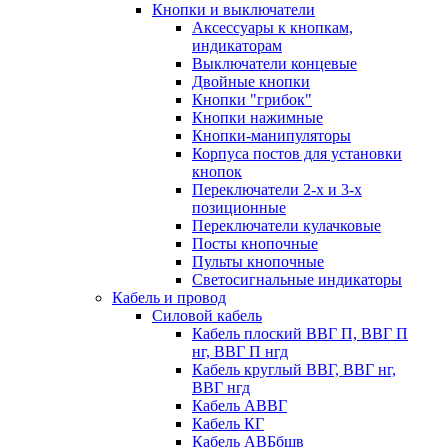
Кнопки и выключатели
Аксессуары к кнопкам,
индикаторам
Выключатели концевые
Двойные кнопки
Кнопки "грибок"
Кнопки нажимные
Кнопки-манипуляторы
Корпуса постов для установки
кнопок
Переключатели 2-х и 3-х
позиционные
Переключатели кулачковые
Посты кнопочные
Пульты кнопочные
Светосигнальные индикаторы
Кабель и провод
Силовой кабель
Кабель плоский ВВГ П, ВВГ П
нг, ВВГ П нгд
Кабель круглый ВВГ, ВВГ нг,
ВВГ нгд
Кабель АВВГ
Кабель КГ
Кабель АВБбшв