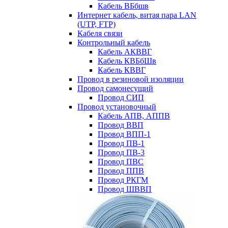
Кабель ВБбшв
Интернет кабель, витая пара LAN
(UTP, FTP)
Кабеля связи
Контрольный кабель
Кабель АКВВГ
Кабель КВБбШв
Кабель КВВГ
Провод в резиновой изоляции
Провод самонесущий
Провод СИП
Провод установочный
Кабель АПВ, АППВ
Провод ВВП
Провод ВПП-1
Провод ПВ-1
Провод ПВ-3
Провод ПВС
Провод ППВ
Провод РКГМ
Провод ШВВП