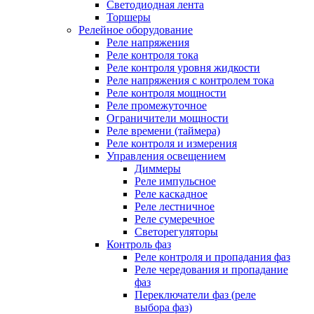
Светодиодная лента
Торшеры
Релейное оборудование
Реле напряжения
Реле контроля тока
Реле контроля уровня жидкости
Реле напряжения с контролем тока
Реле контроля мощности
Реле промежуточное
Ограничители мощности
Реле времени (таймера)
Реле контроля и измерения
Управления освещением
Диммеры
Реле импульсное
Реле каскадное
Реле лестничное
Реле сумеречное
Светорегуляторы
Контроль фаз
Реле контроля и пропадания фаз
Реле чередования и пропадание
фаз
Переключатели фаз (реле
выбора фаз)