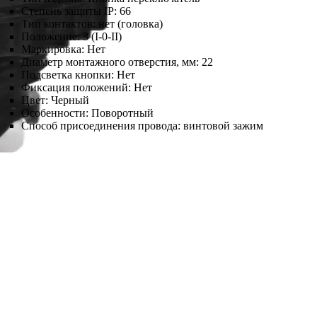
Степень защиты IP:
66
Тип контактов:
нет (головка)
Положение:
3 (I-0-II)
Маркировка:
Нет
Диаметр монтажного отверстия, мм:
22
Подсветка кнопки:
Нет
Фиксация положений:
Нет
Цвет:
Черный
Особенности:
Поворотный
Способ присоединения провода:
винтовой зажим