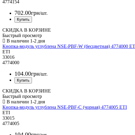
4774154
702
.
00
грн
/шт.
СКИДКА В КОРЗИНЕ
Быстрый просмотр
Кнопка-модуль углублена NSE-PBF-W (бесцветная) 4774000 ET
ETI
33016
4774000
104
.
00
грн
/шт.
СКИДКА В КОРЗИНЕ
Быстрый просмотр
Кнопка-модуль углублена NSE-PBF-C (чорная) 4774005 ETI
ETI
33015
4774005
104
.
00
грн
/шт.