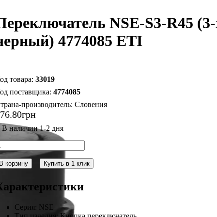
Переключатель NSE-S3-R45 (3-х п
черный) 4774085 ETI
33019
4774085
трана-производитель:
Словения
176
.
80
грн
В корзину
Купить в 1 клик
Характеристики
Серия:
NSE
Тип изделия:
Кнопка переключатель