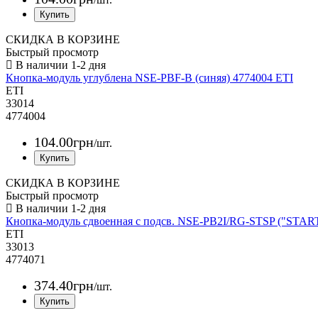
СКИДКА В КОРЗИНЕ
Быстрый просмотр
Кнопка-модуль углублена NSE-PBF-B (синяя) 4774004 ETI
ETI
33014
4774004
104
.
00
грн
/шт.
СКИДКА В КОРЗИНЕ
Быстрый просмотр
Кнопка-модуль сдвоенная с подсв. NSE-PB2I/RG-STSP ("START
ETI
33013
4774071
374
.
40
грн
/шт.