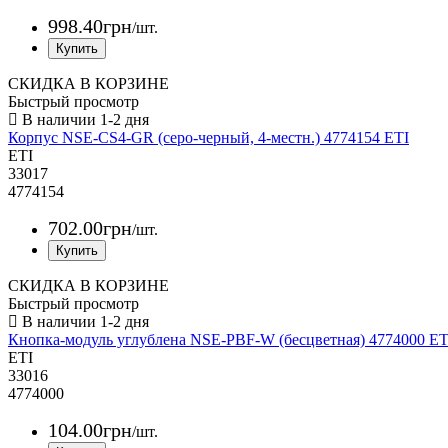
998
.
40
грн
/шт.
СКИДКА В КОРЗИНЕ
Быстрый просмотр
Корпус NSE-CS4-GR (серо-черный, 4-местн.) 4774154 ETI
ETI
33017
4774154
702
.
00
грн
/шт.
СКИДКА В КОРЗИНЕ
Быстрый просмотр
Кнопка-модуль углублена NSE-PBF-W (бесцветная) 4774000 ET
ETI
33016
4774000
104
.
00
грн
/шт.