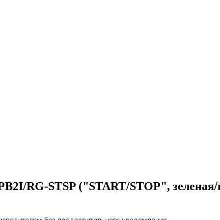
-PB2I/RG-STSP ("START/STOP", зеленая/
изводителем без предварительного уведомления.