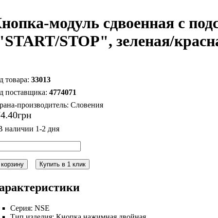
нопка-модуль сдвоенная с под
"START/STOP", зеленая/красна
33013
4774071
рана-производитель:
Словения
74
.
40
грн
 корзину
Купить в 1 клик
арактеристики
Серия:
NSE
Тип изделия:
Кнопка нажимная двойная