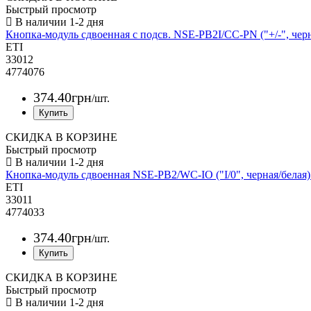
Быстрый просмотр
Кнопка-модуль сдвоенная с подсв. NSE-PB2I/CC-PN ("+/-", чер
ETI
33012
4774076
374
.
40
грн
/шт.
СКИДКА В КОРЗИНЕ
Быстрый просмотр
Кнопка-модуль сдвоенная NSE-PB2/WC-IO ("I/0", черная/белая)
ETI
33011
4774033
374
.
40
грн
/шт.
СКИДКА В КОРЗИНЕ
Быстрый просмотр