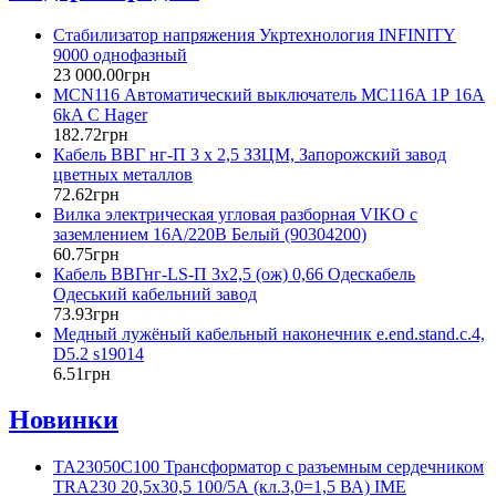
5
56
Стабилизатор напряжения Укртехнология INFINITY
56
56
9000 однофазный
23 000
.
00
грн
6
56
MCN116 Автоматический выключатель MC116A 1Р 16А
9
56
6kA C Hager
182
.
72
грн
Кабель ВВГ нг-П 3 х 2,5 ЗЗЦМ, Запорожский завод
цветных металлов
72
.
62
грн
Вилка электрическая угловая разборная VIKO с
заземлением 16А/220В Белый (90304200)
60
.
75
грн
Кабель ВВГнг-LS-П 3х2,5 (ож) 0,66 Одескабель
Одеський кабельний завод
73
.
93
грн
Медный лужёный кабельный наконечник e.end.stand.c.4,
D5.2 s19014
6
.
51
грн
Новинки
TA23050C100 Трансформатор c разъемным сердечником
TRA230 20,5x30,5 100/5А (кл.3,0=1,5 ВА) IME