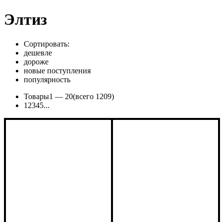
Элтиз
Сортировать:
дешевле
дороже
новые поступления
популярность
Товары
1 —
20
(всего 1209)
1
2
3
4
5
...