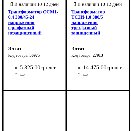
Трансформатор ОСМ1-
Трансформатор
0,4 380/45-24
ТСЗИ-1,0 380/5
напряжения
напряжения
однофазный
трехфазный
незащищенный
защищенный
Элтиз
Элтиз
30975
27913
5 325
.
00
грн
14 475
.
00
грн
/шт.
/шт.
Страна-производитель
Серия
Количество фаз
Мощность трансформатора, ВА
Напряжение вторичной обмотки, В
Напряжение первичной обмотки, В
: ОСМ1
: 1
:
Страна-производитель
Серия
Количество фаз
Мощность трансформатора, 
Напряжение вторичной обмо
Напряжение первичной обмо
:
:
:
: ТСЗИ
: 3
:
Украина
400
45, 24
380
Украина
1000
5
380