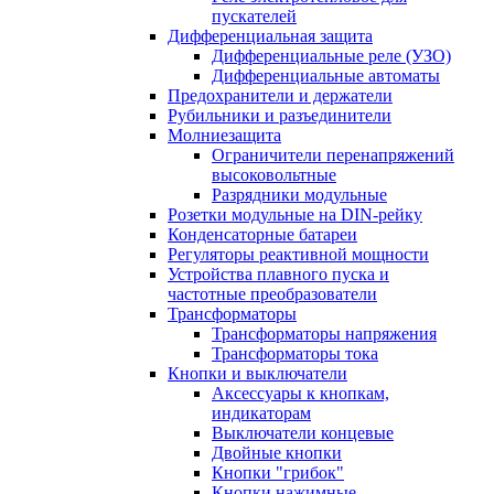
пускателей
Дифференциальная защита
Дифференциальные реле (УЗО)
Дифференциальные автоматы
Предохранители и держатели
Рубильники и разъединители
Молниезащита
Ограничители перенапряжений
высоковольтные
Разрядники модульные
Розетки модульные на DIN-рейку
Конденсаторные батареи
Регуляторы реактивной мощности
Устройства плавного пуска и
частотные преобразователи
Трансформаторы
Трансформаторы напряжения
Трансформаторы тока
Кнопки и выключатели
Аксессуары к кнопкам,
индикаторам
Выключатели концевые
Двойные кнопки
Кнопки "грибок"
Кнопки нажимные