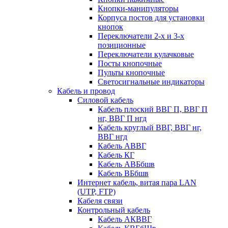
Кнопки-манипуляторы
Корпуса постов для установки
кнопок
Переключатели 2-х и 3-х
позиционные
Переключатели кулачковые
Посты кнопочные
Пульты кнопочные
Светосигнальные индикаторы
Кабель и провод
Силовой кабель
Кабель плоский ВВГ П, ВВГ П
нг, ВВГ П нгд
Кабель круглый ВВГ, ВВГ нг,
ВВГ нгд
Кабель АВВГ
Кабель КГ
Кабель АВБбшв
Кабель ВБбшв
Интернет кабель, витая пара LAN
(UTP, FTP)
Кабеля связи
Контрольный кабель
Кабель АКВВГ