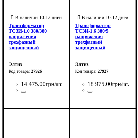
Трансформатор
Трансформатор
ТСЗИ-1,0 380/380
ТСЗИ-1,6 380/5
напряжения
напряжения
трехфазный
трехфазный
защищенный
защищенный
Элтиз
Элтиз
27926
27927
14 475
.
00
грн
18 975
.
00
грн
/шт.
/шт.
Страна-производитель
Серия
Количество фаз
Мощность трансформатора, ВА
Напряжение вторичной обмотки, В
Напряжение первичной обмотки, В
: ТСЗИ
: 3
:
Страна-производитель
Серия
Количество фаз
Мощность трансформатора, 
Напряжение вторичной обмо
Напряжение первичной обмо
:
:
:
: ТСЗИ
: 3
:
Украина
1000
380
380
Украина
1600
5
380