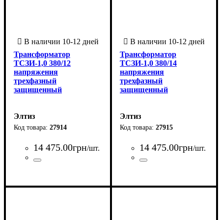
Трансформатор
Трансформатор
ТСЗИ-1,0 380/12
ТСЗИ-1,0 380/14
напряжения
напряжения
трехфазный
трехфазный
защищенный
защищенный
Элтиз
Элтиз
27914
27915
14 475
.
00
грн
14 475
.
00
грн
/шт.
/шт.
Страна-производитель
Серия
Количество фаз
Мощность трансформатора, ВА
Напряжение вторичной обмотки, В
Напряжение первичной обмотки, В
: ТСЗИ
: 3
:
Страна-производитель
Серия
Количество фаз
Мощность трансформатора, 
Напряжение вторичной обмо
Напряжение первичной обмо
:
:
:
: ТСЗИ
: 3
:
Украина
1000
12
380
Украина
1000
14
380