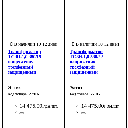
Трансформатор
Трансформатор
ТСЗИ-1,0 380/19
ТСЗИ-1,0 380/22
напряжения
напряжения
трехфазный
трехфазный
защищенный
защищенный
Элтиз
Элтиз
27916
27917
14 475
.
00
грн
14 475
.
00
грн
/шт.
/шт.
Страна-производитель
Серия
Количество фаз
Мощность трансформатора, ВА
Напряжение вторичной обмотки, В
Напряжение первичной обмотки, В
: ТСЗИ
: 3
:
Страна-производитель
Серия
Количество фаз
Мощность трансформатора, 
Напряжение вторичной обмо
Напряжение первичной обмо
:
:
:
: ТСЗИ
: 3
:
Украина
1000
19
380
Украина
1000
22
380