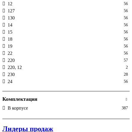
12
56
127
56
130
56
14
56
15
56
18
56
19
56
22
56
220
57
220, 12
2
230
28
24
56
28
56
29
56
Комплектация
36
56
В корпусе
387
380
57
42
56
45, 24
1
Лидеры продаж
48
56