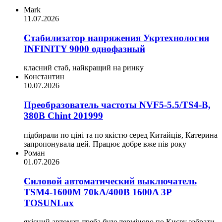
Mark
11.07.2026
Стабилизатор напряжения Укртехнология
INFINITY 9000 однофазный
класний стаб, найкращий на ринку
Константин
10.07.2026
Преобразователь частоты NVF5-5.5/TS4-B,
380В Chint 201999
підбирали по ціні та по якістю серед Китайців, Катерина
запропонувала цей. Працює добре вже пів року
Роман
01.07.2026
Силовой автоматический выключатель
TSM4-1600M 70kA/400B 1600A 3P
TOSUNLux
якісний автомат, треба було терміново по Києву забрати