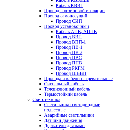
Кабель КВБбШв
Кабель КВВГ
Провод в резиновой изоляции
Провод самонесущий
Провод СИП
Провод установочный
Кабель АПВ, АППВ
Провод ВВП
Провод ВПП-1
Провод ПВ-1
Провод ПВ-3
Провод ПВС
Провод ППВ
Провод РКГМ
Провод ШВВП
Провода и кабели нагревательные
Сигнальный кабель
Телевизионный кабель
Термостойкий кабель
Светотехника
Cветильники светодиодные
подвесные
Аварийные светильники
Датчики движения
Держатели для ламп