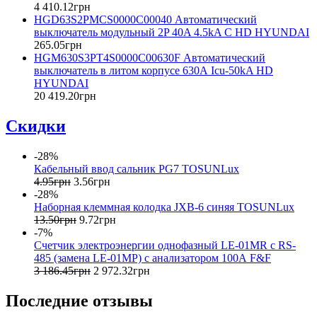
4 410
.
12
грн
HGD63S2PMCS0000C00040 Автоматический
выключатель модульный 2P 40A 4.5kA C HD HYUNDAI
265
.
05
грн
HGM630S3PT4S0000C00630F Автоматический
выключатель в литом корпусе 630А Icu-50kA HD
HYUNDAI
20 419
.
20
грн
Скидки
-28%
Кабельный ввод сальник PG7 TOSUNLux
4
.
95
грн
3
.
56
грн
-28%
Наборная клеммная колодка JXB-6 синяя TOSUNLux
13
.
50
грн
9
.
72
грн
-7%
Счетчик электроэнергии однофазный LE-01MR с RS-
485 (замена LE-01MP) с анализатором 100А F&F
3 186
.
45
грн
2 972
.
32
грн
Последние отзывы