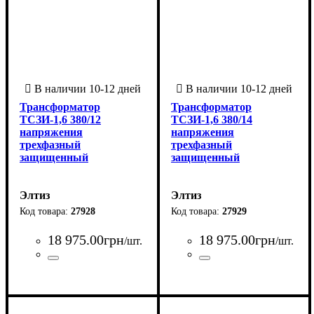
Трансформатор
Трансформатор
ТСЗИ-1,6 380/12
ТСЗИ-1,6 380/14
напряжения
напряжения
трехфазный
трехфазный
защищенный
защищенный
Элтиз
Элтиз
27928
27929
18 975
.
00
грн
18 975
.
00
грн
/шт.
/шт.
Страна-производитель
Серия
Количество фаз
Мощность трансформатора, ВА
Напряжение вторичной обмотки, В
Напряжение первичной обмотки, В
: ТСЗИ
: 3
:
Страна-производитель
Серия
Количество фаз
Мощность трансформатора, 
Напряжение вторичной обмо
Напряжение первичной обмо
:
:
:
: ТСЗИ
: 3
:
Украина
1600
12
380
Украина
1600
14
380