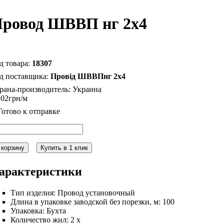
ровод ШВВП нг 2х4
18307
Провід ШВВПнг 2х4
рана-производитель:
Украина
.
02
грн
 корзину
Купить в 1 клик
арактеристики
Тип изделия:
Провод установочный
Длина в упаковке заводской без порезки, м:
100
Упаковка:
Бухта
Количество жил:
2 х