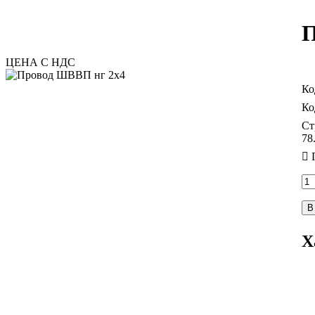
П
ЦЕНА С НДС
Ст
78
В
Х