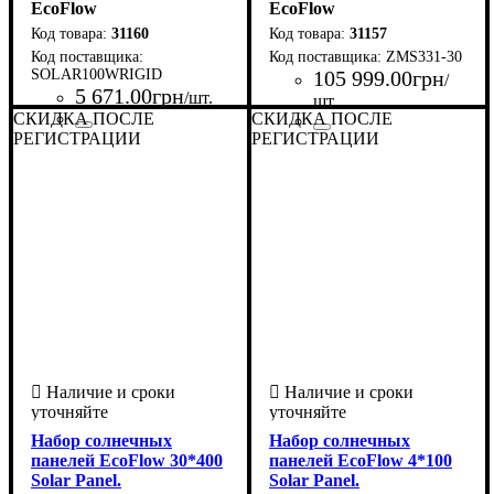
EcoFlow
EcoFlow
31160
31157
ZMS331-30
SOLAR100WRIGID
105 999
.
00
грн
/
5 671
.
00
грн
/шт.
шт.
СКИДКА ПОСЛЕ
СКИДКА ПОСЛЕ
РЕГИСТРАЦИИ
Страна-производитель
Серия
: Solar Panel
:
РЕГИСТРАЦИИ
Страна-производитель
Серия
: Solar Panel
:
США
США
Набор солнечных
Набор солнечных
панелей EcoFlow 30*400
панелей EcoFlow 4*100
Solar Panel.
Solar Panel.