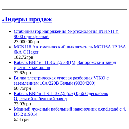
Лидеры продаж
Стабилизатор напряжения Укртехнология INFINITY
9000 однофазный
23 000
.
00
грн
MCN116 Автоматический выключатель MC116A 1Р 16А
6kA C Hager
182
.
72
грн
Кабель ВВГ нг-П 3 х 2,5 ЗЗЦМ, Запорожский завод
цветных металлов
72
.
62
грн
Вилка электрическая угловая разборная VIKO с
заземлением 16А/220В Белый (90304200)
60
.
75
грн
Кабель ВВГнг-LS-П 3х2,5 (ож) 0,66 Одескабель
Одеський кабельний завод
73
.
93
грн
Медный лужёный кабельный наконечник e.end.stand.c.4,
D5.2 s19014
6
.
51
грн