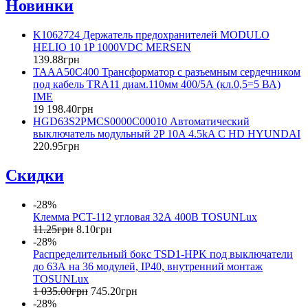
Новинки
K1062724 Держатель предохранителей MODULO
HELIO 10 1P 1000VDC MERSEN
139
.
88
грн
TAAA50C400 Трансформатор с разъемным сердечником
под кабель TRA11 диам.110мм 400/5А (кл.0,5=5 ВА)
IME
19 198
.
40
грн
HGD63S2PMCS0000C00010 Автоматический
выключатель модульный 2P 10A 4.5kA C HD HYUNDAI
220
.
95
грн
Скидки
-28%
Клемма PCT-112 угловая 32А 400В TOSUNLux
11
.
25
грн
8
.
10
грн
-28%
Распределительный бокс TSD1-HPK под выключатели
до 63А на 36 модулей, IP40, внутренний монтаж
TOSUNLux
1 035
.
00
грн
745
.
20
грн
-28%