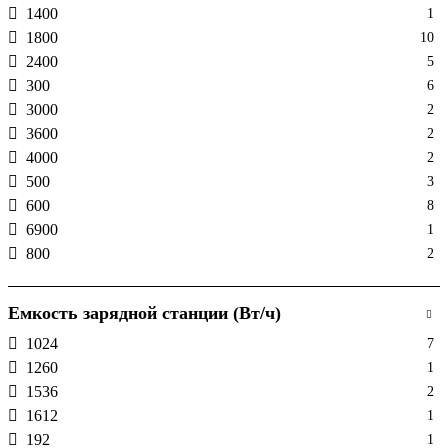
RIVER 3 Plus
2
1400
1
RIVER 3 UPS
1
1800
10
RIVER Max
1
2400
5
RIVER mini
2
300
6
RIVER Pro
1
3000
2
Smart Generator
1
3600
2
Smart Meter
1
4000
2
Solar Panel
22
500
3
TRAIL
2
600
8
TRAIL Plus
1
6900
1
Wave
1
800
2
Емкость зарядной станции (Вт/ч)
1024
7
1260
1
1536
2
1612
1
192
1