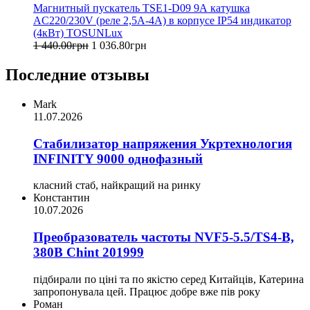
Магнитный пускатель TSE1-D09 9А катушка
AC220/230V (реле 2,5A-4A) в корпусе IP54 индикатор
(4кВт) TOSUNLux
1 440
.
00
грн
1 036
.
80
грн
Последние отзывы
Mark
11.07.2026
Стабилизатор напряжения Укртехнология
INFINITY 9000 однофазный
класний стаб, найкращий на ринку
Константин
10.07.2026
Преобразователь частоты NVF5-5.5/TS4-B,
380В Chint 201999
підбирали по ціні та по якістю серед Китайців, Катерина
запропонувала цей. Працює добре вже пів року
Роман