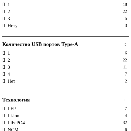
1
18
960
1
2
22
3
5
Нету
3
Количество USB портов Type-A
1
6
2
22
3
11
4
7
Нет
2
Технология
LFP
7
Li-Ion
4
LiFePO4
32
NCM
6