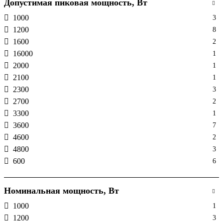
Допустимая пиковая мощность, Вт
Power Ocean
4
1000
3
PowerOcean Plus
4
1200
8
PowerPulse
1
1600
2
PowerPulse 2
3
16000
1
PowerStream
2
2000
1
RAPID
7
2100
1
RAPID Charger
1
2300
3
RAPID Mag
4
2700
2
RAPID Magnetic
5
3300
1
RAPID Pro
4
3600
7
RAPID Pro Charger
2
4600
2
RIVER
2
4800
3
RIVER 2
2
600
6
RIVER 2 Max
2
6000
2
RIVER 2 Pro
2
7200
2
RIVER 3
3
Номинальная мощность, Вт
8000
2
RIVER 3 Max
1
1000
1
RIVER 3 Max Plus
2
1200
3