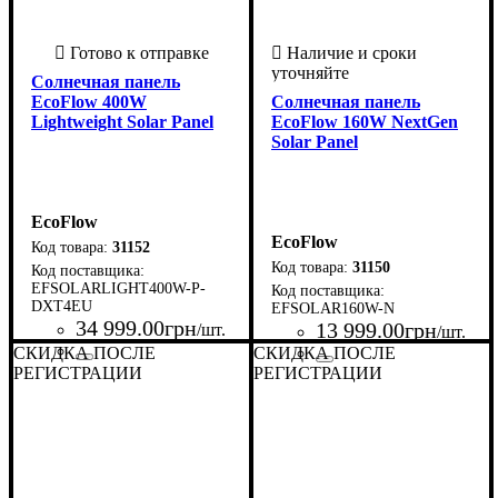
Солнечная панель
EcoFlow 400W
Солнечная панель
Lightweight Solar Panel
EcoFlow 160W NextGen
Solar Panel
EcoFlow
EcoFlow
31152
31150
EFSOLARLIGHT400W-P-
DXT4EU
EFSOLAR160W-N
34 999
.
00
грн
13 999
.
00
грн
/шт.
/шт.
СКИДКА ПОСЛЕ
СКИДКА ПОСЛЕ
Страна-производитель
Серия
: Solar Panel
:
РЕГИСТРАЦИИ
РЕГИСТРАЦИИ
Страна-производитель
Серия
: Solar Panel
:
США
США