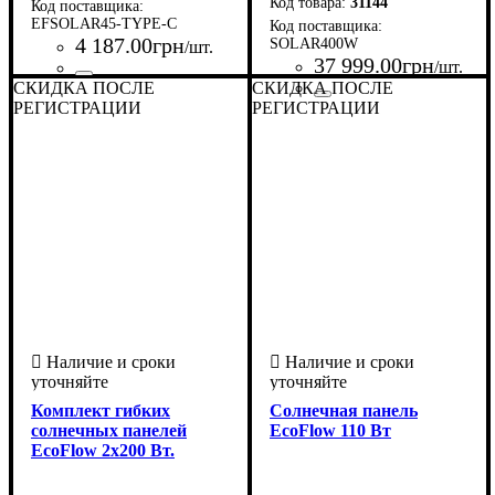
31144
EFSOLAR45-TYPE-C
4 187
.
00
грн
SOLAR400W
/шт.
37 999
.
00
грн
/шт.
СКИДКА ПОСЛЕ
Страна-производитель
Серия
: Solar Panel
:
СКИДКА ПОСЛЕ
США
РЕГИСТРАЦИИ
РЕГИСТРАЦИИ
Страна-производитель
Серия
: Solar Panel
:
США
Комплект гибких
Солнечная панель
солнечных панелей
EcoFlow 110 Вт
EcoFlow 2x200 Вт.