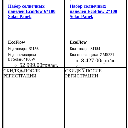
Набор солнечных
Набор солнечных
панелей EcoFlow 6*100
панелей EcoFlow 2*100
Solar Panel.
Solar Panel.
EcoFlow
EcoFlow
31156
31154
ZMS331
EFSolar6*100W
8 427
.
00
грн
/шт.
52 999
.
00
грн
/шт.
СКИДКА ПОСЛЕ
СКИДКА ПОСЛЕ
Страна-производитель
Серия
: Solar Panel
:
РЕГИСТРАЦИИ
Страна-производитель
Серия
: Solar Panel
:
РЕГИСТРАЦИИ
США
США