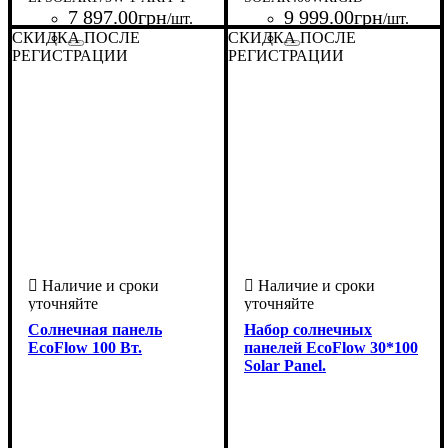
7 897
.
00
грн
9 999
.
00
грн
/шт.
/шт.
СКИДКА ПОСЛЕ
СКИДКА ПОСЛЕ
РЕГИСТРАЦИИ
Страна-производитель
Серия
: Solar Panel
:
РЕГИСТРАЦИИ
Страна-производитель
Серия
: Solar Panel
:
США
США
Солнечная панель
Набор солнечных
EcoFlow 100 Вт.
панелей EcoFlow 30*100
Solar Panel.