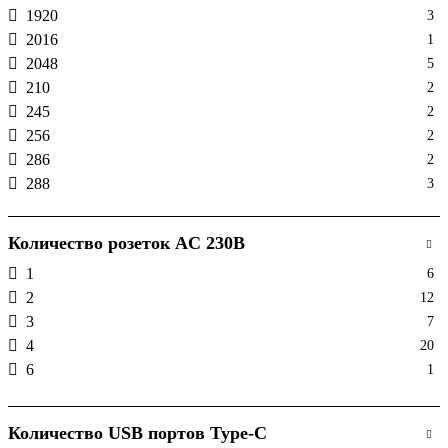
1920
3
2016
1
2048
5
210
2
245
2
256
2
286
2
288
3
3600
2
3840
1
Количество розеток AC 230В
4096
2
1
6
512
2
2
12
572
1
3
7
576
1
4
20
6144
1
6
1
720
1
768
2
858
2
Количество USB портов Type-C
882
1