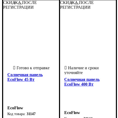
СКИДКА ПОСЛЕ
СКИДКА ПОСЛЕ
РЕГИСТРАЦИИ
Страна-производитель
Серия
: Solar Panel
:
РЕГИСТРАЦИИ
Страна-производитель
Серия
: Solar Panel
:
США
США
Солнечная панель
EcoFlow 45 Вт
Солнечная панель
EcoFlow 400 Вт
EcoFlow
EcoFlow
31147