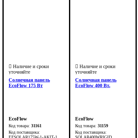
приложение
США
1000
500
1
1
1
Wi-Fi, Bluetooth
2 часа
Солнечная панель
Солнечная панель
EcoFlow 175 Вт
EcoFlow 400 Вт.
EcoFlow
EcoFlow
31161
31159
EFSOLAR175W-1-AKIT-1
SOLAR400WRIGID