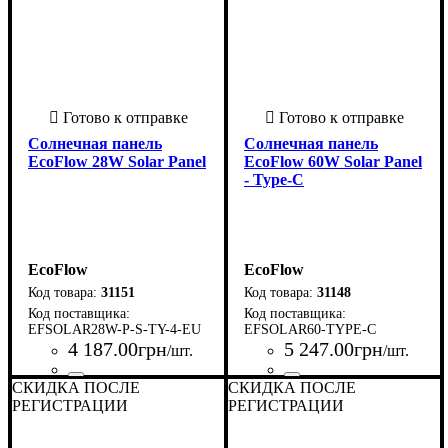
Солнечная панель
Солнечная панель
EcoFlow 28W Solar Panel
EcoFlow 60W Solar Panel
- Type-C
EcoFlow
EcoFlow
31151
31148
EFSOLAR28W-P-S-TY-4-EU
EFSOLAR60-TYPE-C
4 187
.
00
грн
5 247
.
00
грн
/шт.
/шт.
СКИДКА ПОСЛЕ
Страна-производитель
Серия
: Solar Panel
:
СКИДКА ПОСЛЕ
Страна-производитель
Серия
: Solar Panel
:
США
США
РЕГИСТРАЦИИ
РЕГИСТРАЦИИ