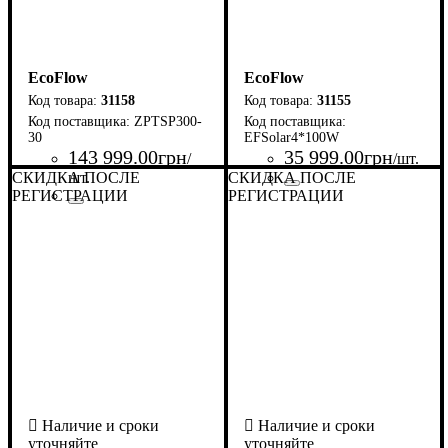
EcoFlow
EcoFlow
31158
31155
ZPTSP300-
30
EFSolar4*100W
143 999
.
00
грн
35 999
.
00
грн
/
/шт.
СКИДКА ПОСЛЕ
шт.
СКИДКА ПОСЛЕ
РЕГИСТРАЦИИ
РЕГИСТРАЦИИ
Страна-производитель
Серия
: Solar Panel
:
США
Страна-производитель
Серия
: Solar Panel
:
США