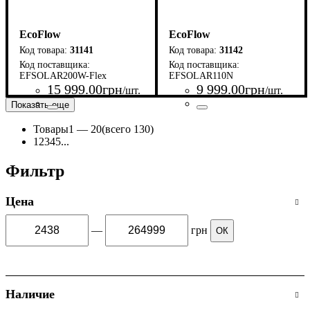
EcoFlow
EcoFlow
31141
31142
EFSOLAR200W-Flex
EFSOLAR110N
15 999
.
00
грн
9 999
.
00
грн
/шт.
/шт.
Показать еще
Страна-производитель
Серия
: Solar Panel
:
Страна-производитель
Серия
: Solar Panel
:
США
США
Товары
1 —
20
(всего 130)
1
2
3
4
5
...
Фильтр
Цена
—
грн
ОК
Наличие