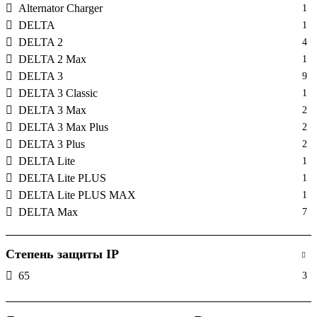
Alternator Charger
1
DELTA
1
DELTA 2
4
DELTA 2 Max
1
DELTA 3
9
DELTA 3 Classic
1
DELTA 3 Max
2
DELTA 3 Max Plus
2
DELTA 3 Plus
2
DELTA Lite
1
DELTA Lite PLUS
1
DELTA Lite PLUS MAX
1
DELTA Max
7
DELTA mini
1
DELTA Pro
4
Степень защиты IP
DELTA Pro 3
2
65
3
DELTA Pro ULTRA
2
Glacier
1
Power
1