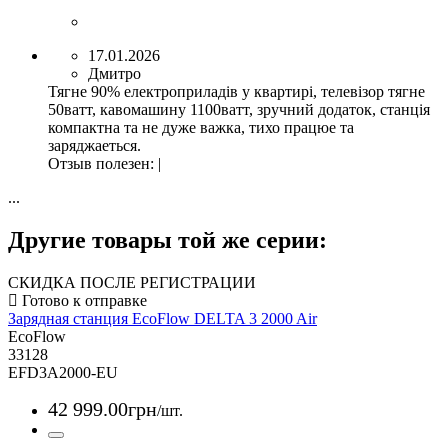
17.01.2026
Дмитро
Тягне 90% електроприладів у квартирі, телевізор тягне
50ватт, кавомашину 1100ватт, зручний додаток, станція
компактна та не дуже важка, тихо працюе та
заряджаеться.
Отзыв полезен
:
|
...
Другие товары той же серии:
СКИДКА ПОСЛЕ РЕГИСТРАЦИИ
Зарядная станция EcoFlow DELTA 3 2000 Air
EcoFlow
33128
EFD3A2000-EU
42 999
.
00
грн
/шт.