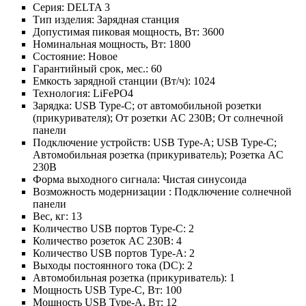
Серия:
DELTA 3
Тип изделия:
Зарядная станция
Допустимая пиковая мощность, Вт:
3600
Номинальная мощность, Вт:
1800
Состояние:
Новое
Гарантийный срок, мес.:
60
Емкость зарядной станции (Вт/ч):
1024
Технология:
LiFePO4
Зарядка:
USB Type-C; от автомобильной розетки
(прикуривателя); От розетки AC 230В; От солнечной
панели
Подключение устройств:
USB Type-A; USB Type-C;
Автомобильная розетка (прикуриватель); Розетка AC
230В
Форма выходного сигнала:
Чистая синусоида
Возможность модернизации :
Подключение солнечной
панели
Вес, кг:
13
Количество USB портов Type-C:
2
Количество розеток AC 230В:
4
Количество USB портов Type-A:
2
Выходы постоянного тока (DC):
2
Автомобильная розетка (прикуриватель):
1
Мощность USB Type-C, Вт:
100
Мощность USB Type-A, Вт:
12