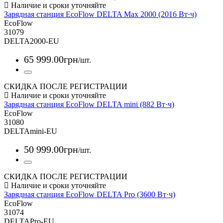
Зарядная станция EcoFlow DELTA Max 2000 (2016 Вт·ч)
EcoFlow
31079
DELTA2000-EU
65 999
.
00
грн
/шт.
СКИДКА ПОСЛЕ РЕГИСТРАЦИИ
Зарядная станция EcoFlow DELTA mini (882 Вт·ч)
EcoFlow
31080
DELTAmini-EU
50 999
.
00
грн
/шт.
СКИДКА ПОСЛЕ РЕГИСТРАЦИИ
Зарядная станция EcoFlow DELTA Pro (3600 Вт·ч)
EcoFlow
31074
DELTAPro-EU