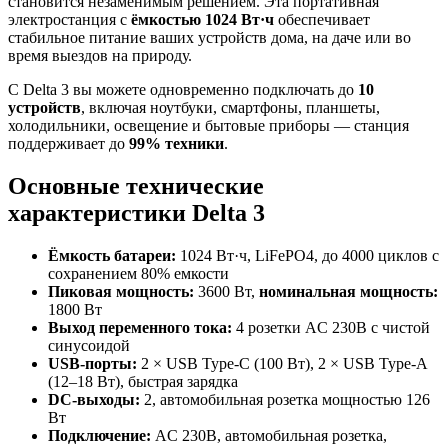
становится незаменимым решением. Эта портативная
электростанция с
ёмкостью 1024 Вт·ч
обеспечивает
стабильное питание ваших устройств дома, на даче или во
время выездов на природу.
С Delta 3 вы можете одновременно подключать до
10
устройств
, включая ноутбуки, смартфоны, планшеты,
холодильники, освещение и бытовые приборы — станция
поддерживает до
99% техники
.
Основные технические
характеристики Delta 3
Ёмкость батареи:
1024 Вт·ч, LiFePO4, до 4000 циклов с
сохранением 80% емкости
Пиковая мощность:
3600 Вт,
номинальная мощность:
1800 Вт
Выход переменного тока:
4 розетки AC 230В с чистой
синусоидой
USB-порты:
2 × USB Type-C (100 Вт), 2 × USB Type-A
(12–18 Вт), быстрая зарядка
DC-выходы:
2, автомобильная розетка мощностью 126
Вт
Подключение:
AC 230В, автомобильная розетка,