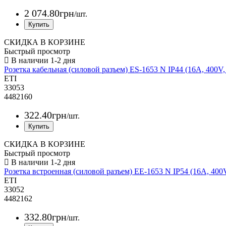
2 074
.
80
грн
/шт.
СКИДКА В КОРЗИНЕ
Быстрый просмотр
Розетка кабельная (силовой разъем) ES-1653 N IP44 (16А, 400
ETI
33053
4482160
322
.
40
грн
/шт.
СКИДКА В КОРЗИНЕ
Быстрый просмотр
Розетка встроенная (силовой разъем) EE-1653 N IP54 (16A, 40
ETI
33052
4482162
332
.
80
грн
/шт.