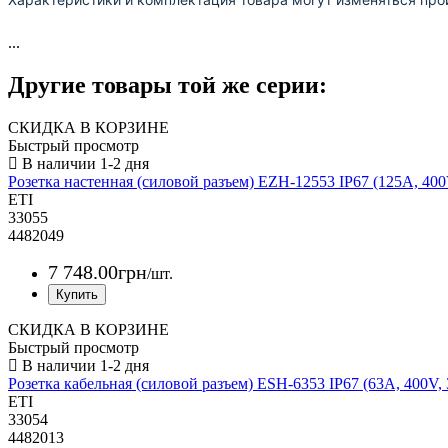
...
Другие товары той же серии:
СКИДКА В КОРЗИНЕ
Быстрый просмотр
Розетка настенная (силовой разъем) EZH-12553 IP67 (125A, 40
ETI
33055
4482049
7 748
.
00
грн
/шт.
СКИДКА В КОРЗИНЕ
Быстрый просмотр
Розетка кабельная (силовой разъем) ESH-6353 IP67 (63A, 400V
ETI
33054
4482013