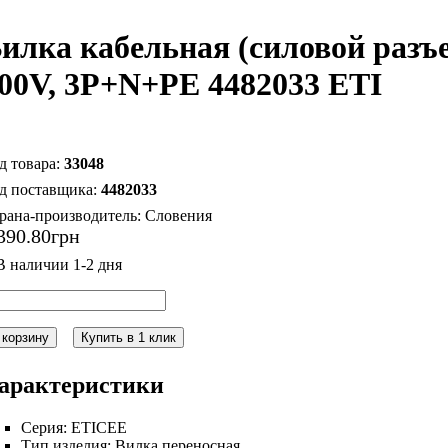
илка кабельная (силовой разъ
00V, 3P+N+PE 4482033 ETI
33048
4482033
рана-производитель:
Словения
390
.
80
грн
 корзину
Купить в 1 клик
арактеристики
Серия:
ETICEE
Тип изделия:
Вилка переносная