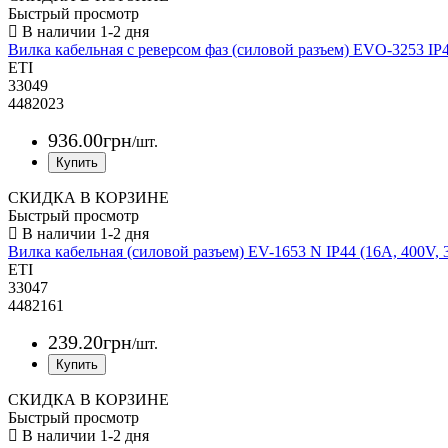
Быстрый просмотр
Вилка кабельная с реверсом фаз (силовой разъем) EVO-3253 IP
ETI
33049
4482023
936
.
00
грн
/шт.
СКИДКА В КОРЗИНЕ
Быстрый просмотр
Вилка кабельная (силовой разъем) EV-1653 N IP44 (16A, 400V,
ETI
33047
4482161
239
.
20
грн
/шт.
СКИДКА В КОРЗИНЕ
Быстрый просмотр