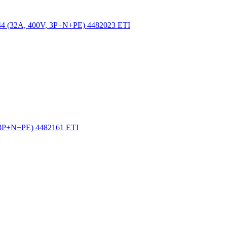
44 (32A, 400V, 3P+N+PE) 4482023 ETI
 3P+N+PE) 4482161 ETI