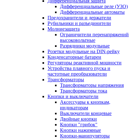
Дифференциальная защита
Дифференциальные реле (УЗО)
Дифференциальные автоматы
Предохранители и держатели
Рубильники и разъединители
Молниезащита
Ограничители перенапряжений
высоковольтные
Разрядники модульные
Розетки модульные на DIN-рейку
Конденсаторные батареи
Регуляторы реактивной мощности
Устройства плавного пуска и
частотные преобразователи
Трансформаторы
Трансформаторы напряжения
Трансформаторы тока
Кнопки и выключатели
Аксессуары к кнопкам,
индикаторам
Выключатели концевые
Двойные кнопки
Кнопки "грибок"
Кнопки нажимные
Кнопки-манипуляторы