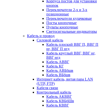
Корпуса постов для установки
кнопок
Переключатели 2-х и 3-х
позиционные
Переключатели кулачковые
Посты кнопочные
Пульты кнопочные
Светосигнальные индикаторы
Кабель и провод
Силовой кабель
Кабель плоский ВВГ П, ВВГ П
нг, ВВГ П нгд
Кабель круглый ВВГ, ВВГ нг,
ВВГ нгд
Кабель АВВГ
Кабель КГ
Кабель АВБбшв
Кабель ВБбшв
Интернет кабель, витая пара LAN
(UTP, FTP)
Кабеля связи
Контрольный кабель
Кабель АКВВГ
Кабель КВБбШв
Кабель КВВГ