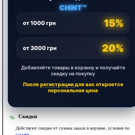
CHINT™
15%
от 1000 грн
20%
от 3000 грн
Добавляйте товары в корзину и получайте
скидку на покупку
После
регистрации
для вас откроется
персональная цена
Скидки
%
Действуют скидки от суммы заказа в корзине, условия по
ссылке
.