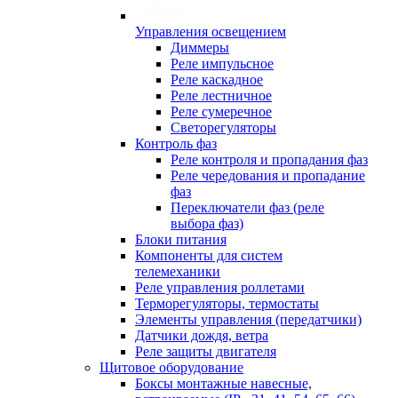
Управления освещением
Диммеры
Реле импульсное
Реле каскадное
Реле лестничное
Реле сумеречное
Светорегуляторы
Контроль фаз
Реле контроля и пропадания фаз
Реле чередования и пропадание
фаз
Переключатели фаз (реле
выбора фаз)
Блоки питания
Компоненты для систем
телемеханики
Реле управления роллетами
Терморегуляторы, термостаты
Элементы управления (передатчики)
Датчики дождя, ветра
Реле защиты двигателя
Щитовое оборудование
Боксы монтажные навесные,