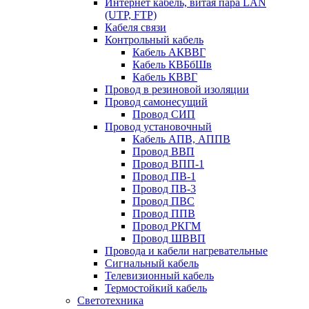
Интернет кабель, витая пара LAN
(UTP, FTP)
Кабеля связи
Контрольный кабель
Кабель АКВВГ
Кабель КВБбШв
Кабель КВВГ
Провод в резиновой изоляции
Провод самонесущий
Провод СИП
Провод установочный
Кабель АПВ, АППВ
Провод ВВП
Провод ВПП-1
Провод ПВ-1
Провод ПВ-3
Провод ПВС
Провод ППВ
Провод РКГМ
Провод ШВВП
Провода и кабели нагревательные
Сигнальный кабель
Телевизионный кабель
Термостойкий кабель
Светотехника