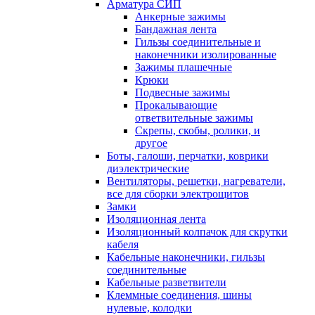
Арматура СИП
Анкерные зажимы
Бандажная лента
Гильзы соединительные и
наконечники изолированные
Зажимы плашечные
Крюки
Подвесные зажимы
Прокалывающие
ответвительные зажимы
Скрепы, скобы, ролики, и
другое
Боты, галоши, перчатки, коврики
диэлектрические
Вентиляторы, решетки, нагреватели,
все для сборки электрощитов
Замки
Изоляционная лента
Изоляционный колпачок для скрутки
кабеля
Кабельные наконечники, гильзы
соединительные
Кабельные разветвители
Клеммные соединения, шины
нулевые, колодки