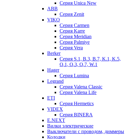
Серия Unica New
ABB
Серия Zenit
VIKO
Серия Сarmen
Серия Karre
Серия Meridian
Серия Palmiye
Серия Vera
Berker
Серия S.1, B.3, B.7, K.1, K.5,
Q.1, Q.3, Q.7, W.1
Hager
Серия Lumina
Legrand
Серия Valena Classic
Серия Valena Life
ETI
Серия Hermetics
VIDEX
Серия BINERA
E.NEXT
Вилки электрические
Выключатели с проводом, диммеры
Колодки