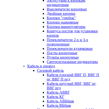
Аксессуары к кнопкам,
индикаторам
Выключатели концевые
Двойные кнопки
Кнопки "грибок"
Кнопки нажимные
Кнопки-манипуляторы
Корпуса постов для установки
кнопок
Переключатели 2-х и 3-х
позиционные
Переключатели кулачковые
Посты кнопочные
Пульты кнопочные
Светосигнальные индикаторы
Кабель и провод
Силовой кабель
Кабель плоский ВВГ П, ВВГ П
нг, ВВГ П нгд
Кабель круглый ВВГ, ВВГ нг,
ВВГ нгд
Кабель АВВГ
Кабель КГ
Кабель АВБбшв
Кабель ВБбшв