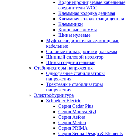
Водонепроницаемые кабельные
соединители WCC
Клеммная колодка делимая
Клеммная колодка защищенная
Клеммники
Концевые клеммы
Шины нулевые
Муфты соединительные, концевые
кабельные
Силовые вилки, розетки, разъемы
Шинный силовой изолятор
Шины соединительные
Стабилизаторы напряжения
Однофазные стабилизаторы
напряжения
Трёхфазные стабилизаторы
напряжения
Электрофурнитура
Schneider Electric
Серия Cedar Plus
Серия Mureva Styl
Серия Asfora
Серия Merten
Серия PRIMA
Серия Sedna Design & Elements