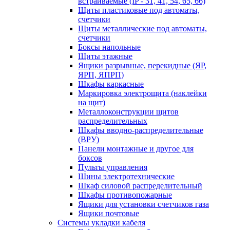
встраиваемые (IP - 31, 41, 54, 65, 66)
Щиты пластиковые под автоматы,
счетчики
Щиты металлические под автоматы,
счетчики
Боксы напольные
Щиты этажные
Ящики разрывные, перекидные (ЯР,
ЯРП, ЯПРП)
Шкафы каркасные
Маркировка электрощита (наклейки
на щит)
Металлоконструкции щитов
распределительных
Шкафы вводно-распределительные
(ВРУ)
Панели монтажные и другое для
боксов
Пульты управления
Шины электротехнические
Шкаф силовой распределительный
Шкафы противопожарные
Ящики для установки счетчиков газа
Ящики почтовые
Системы укладки кабеля