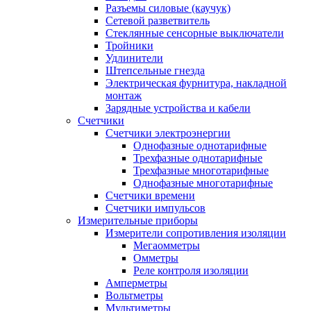
Разъемы силовые (каучук)
Сетевой разветвитель
Стеклянные сенсорные выключатели
Тройники
Удлинители
Штепсельные гнезда
Электрическая фурнитура, накладной
монтаж
Зарядные устройства и кабели
Счетчики
Счетчики электроэнергии
Однофазные однотарифные
Трехфазные однотарифные
Трехфазные многотарифные
Однофазные многотарифные
Счетчики времени
Счетчики импульсов
Измерительные приборы
Измерители сопротивления изоляции
Мегаомметры
Омметры
Реле контроля изоляции
Амперметры
Вольтметры
Мультиметры