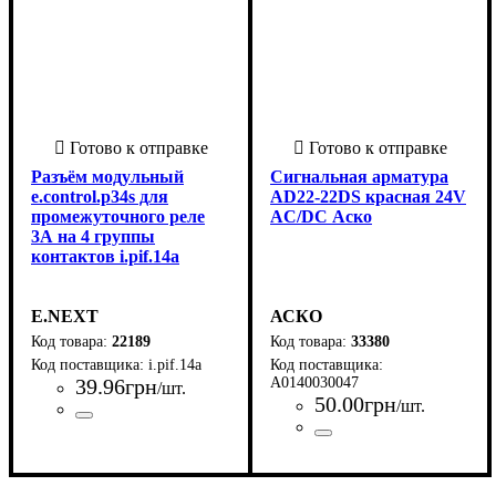
Разъём модульный
Сигнальная арматура
e.control.p34s для
AD22-22DS красная 24V
промежуточного реле
АC/DC Аско
3А на 4 группы
контактов i.pif.14a
E.NEXT
АСКО
22189
33380
i.pif.14a
39
.
96
грн
A0140030047
/шт.
50
.
00
грн
/шт.
Страна-производитель
Серия
Номинальный ток коммутации, А
: CONTROL P
:
:
Страна-производитель
Серия
Степень защиты IP
Диаметр монтажного отверст
Цвет
: Красный
: AD22
: 40
:
Китай
3
Китай
22