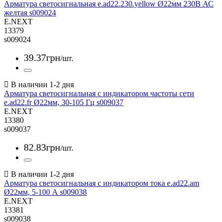
Арматура светосигнальная e.ad22.230.yellow Ø22мм 230В АС
желтая s009024
E.NEXT
13379
s009024
39
.
37
грн
/шт.
Арматура светосигнальная с индикатором частоты сети
e.ad22.fr Ø22мм, 30-105 Гц s009037
E.NEXT
13380
s009037
82
.
83
грн
/шт.
Арматура светосигнальная с индикатором тока e.ad22.am
Ø22мм, 5-100 А s009038
E.NEXT
13381
s009038