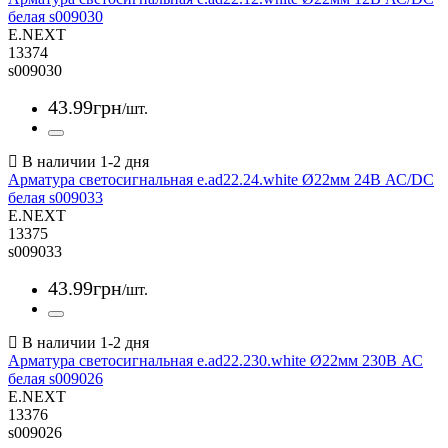
белая s009030
E.NEXT
13374
s009030
43
.
99
грн
/шт.
Арматура светосигнальная e.ad22.24.white Ø22мм 24В АС/DC
белая s009033
E.NEXT
13375
s009033
43
.
99
грн
/шт.
Арматура светосигнальная e.ad22.230.white Ø22мм 230В АС
белая s009026
E.NEXT
13376
s009026