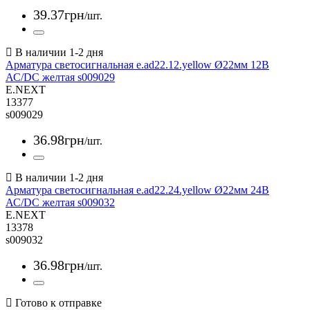
39
.
37
грн
/шт.
Арматура светосигнальная e.ad22.12.yellow Ø22мм 12В
АС/DC желтая s009029
E.NEXT
13377
s009029
36
.
98
грн
/шт.
Арматура светосигнальная e.ad22.24.yellow Ø22мм 24В
АС/DC желтая s009032
E.NEXT
13378
s009032
36
.
98
грн
/шт.