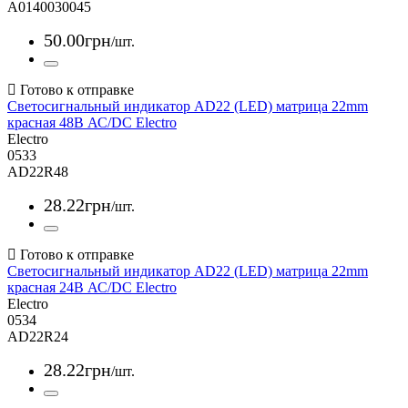
A0140030045
50
.
00
грн
/шт.
Светосигнальный индикатор AD22 (LED) матрица 22mm
красная 48В АС/DC Electro
Electro
0533
AD22R48
28
.
22
грн
/шт.
Светосигнальный индикатор AD22 (LED) матрица 22mm
красная 24В АС/DC Electro
Electro
0534
AD22R24
28
.
22
грн
/шт.