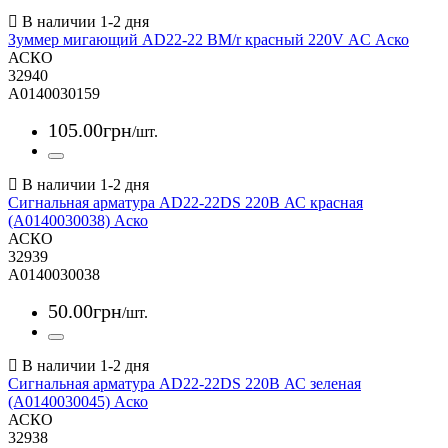
Зуммер мигающий AD22-22 BM/r красный 220V АC Аско
АСКО
32940
A0140030159
105
.
00
грн
/шт.
Сигнальная арматура AD22-22DS 220В АС красная
(A0140030038) Аско
АСКО
32939
A0140030038
50
.
00
грн
/шт.
Сигнальная арматура AD22-22DS 220В АС зеленая
(A0140030045) Аско
АСКО
32938