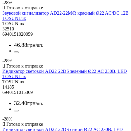
-28%
Звуковой сигнализатор AD22-22M/R красный Ø22 AC/DC 12В
TOSUNLux
TOSUNlux
32510
6940151020059
46
.
88
грн
/шт.
-28%
Индикатор световой AD22-22DS зеленый Ø22 АС 230В, LED
TOSUNLux
TOSUNlux
14185
6940151015369
32
.
40
грн
/шт.
-28%
Индикатор световой AD22-22DS синий Ø22 АС 230В, LED