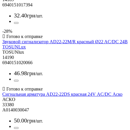
6940151017394
32
.
40
грн
/шт.
-28%
Звуковой сигнализатор AD22-22M/R красный Ø22 AC/DC 24В
TOSUNLux
TOSUNlux
14190
6940151020066
46
.
98
грн
/шт.
Сигнальная арматура AD22-22DS красная 24V АC/DC Аско
АСКО
33380
A0140030047
50
.
00
грн
/шт.