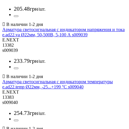
205
.
48
грн
/шт.
Арматура светосигнальная с индикатором напряжения и тока
e.ad22.va Ø22мм, 50-500В, 5-100 А s009039
E.NEXT
13382
s009039
233
.
79
грн
/шт.
Арматура светосигнальная с индикатором температуры
e.ad22.temp Ø22мм, -25...+199 °C s009040
E.NEXT
13383
s009040
254
.
73
грн
/шт.