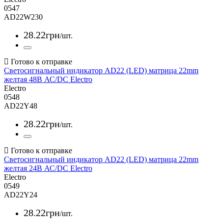
0547
AD22W230
28
.
22
грн
/шт.
Светосигнальный индикатор AD22 (LED) матрица 22mm
желтая 48В АС/DC Electro
Electro
0548
AD22Y48
28
.
22
грн
/шт.
Светосигнальный индикатор AD22 (LED) матрица 22mm
желтая 24В АС/DC Electro
Electro
0549
AD22Y24
28
.
22
грн
/шт.