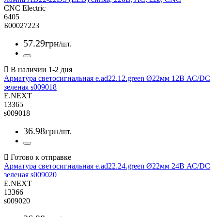
CNC Electric
6405
Б00027223
57
.
29
грн
/шт.
Арматура светосигнальная e.ad22.12.green Ø22мм 12В АС/DC
зеленая s009018
E.NEXT
13365
s009018
36
.
98
грн
/шт.
Арматура светосигнальная e.ad22.24.green Ø22мм 24В АС/DC
зеленая s009020
E.NEXT
13366
s009020