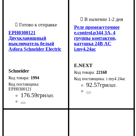
Реле промежуточное
EPH0300121
e.control.p344 3А, 4
Двухклавишный
группы контактов,
выключатель белый
катушка 24В AC
Asfora Schneider Electric
i.my4.24ac
E.NEXT
Schneider
22168
1994
i.my4.24ac
92
.
57
грн
/шт.
EPH0300121
176
.
59
грн
/шт.
Страна-производитель
Серия
Номинальный ток коммутац
: CONTROL P
:
Китай
3
Страна-производитель
Серия
Цвет корпуса
Количество клавиш выключателя
Степень защиты IP
Комплектация
Тип клеммы
: Asfora
:
: Белый
:
: 20
:
:
Турция
2
Выключатель + рамка +
Самозажимные клеммы
механизм