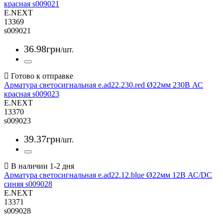
красная s009021
E.NEXT
13369
s009021
36
.
98
грн
/шт.
Арматура светосигнальная e.ad22.230.red Ø22мм 230В АС
красная s009023
E.NEXT
13370
s009023
39
.
37
грн
/шт.
Арматура светосигнальная e.ad22.12.blue Ø22мм 12В АС/DC
синяя s009028
E.NEXT
13371
s009028