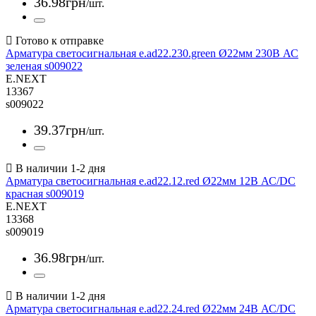
36
.
98
грн
/шт.
Арматура светосигнальная e.ad22.230.green Ø22мм 230В АС
зеленая s009022
E.NEXT
13367
s009022
39
.
37
грн
/шт.
Арматура светосигнальная e.ad22.12.red Ø22мм 12В АС/DC
красная s009019
E.NEXT
13368
s009019
36
.
98
грн
/шт.
Арматура светосигнальная e.ad22.24.red Ø22мм 24В АС/DC