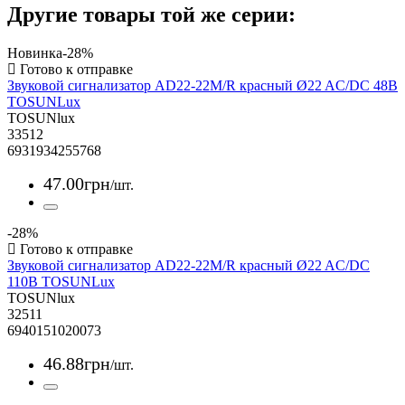
Другие товары той же серии:
Новинка
-28%
Звуковой сигнализатор AD22-22M/R красный Ø22 AC/DC 48В
TOSUNLux
TOSUNlux
33512
6931934255768
47
.
00
грн
/шт.
-28%
Звуковой сигнализатор AD22-22M/R красный Ø22 AC/DC
110В TOSUNLux
TOSUNlux
32511
6940151020073
46
.
88
грн
/шт.