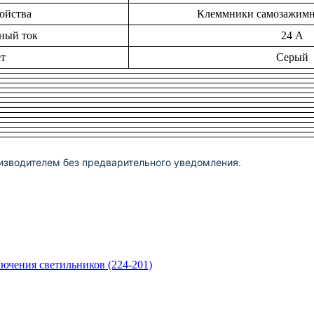
ойства
Клеммники самозажим
ный ток
24 А
т
Серый
изводителем без предварительного уведомления.
чения светильников (224-201)