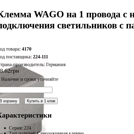
Клемма WAGO на 1 провода с
подключения светильников с па
4170
224-111
трана-производитель:
Германия
18
.
62
грн
В корзину
Купить в 1 клик
Характеристики
Серия:
224
Тип изделия:
Самозажимная клемма