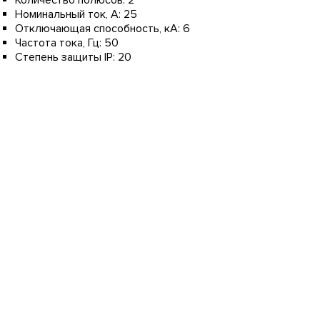
Количество полюсов:
2
Номинальный ток, А:
25
Отключающая способность, кА:
6
Частота тока, Гц:
50
Степень защиты IP:
20