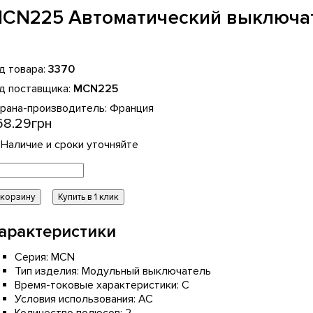
CN225 Автоматический выключат
3370
MCN225
рана-производитель:
Франция
68
.
29
грн
 корзину
Купить в 1 клик
арактеристики
Серия:
MCN
Тип изделия:
Модульный выключатель
Время-токовые характеристики:
C
Условия использования:
АС