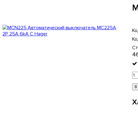
M
Ст
4
В
Х