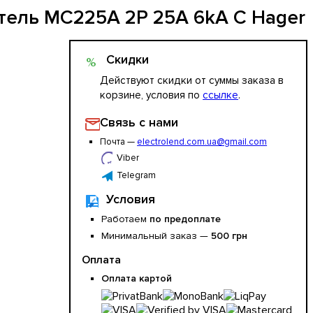
ель MC225A 2Р 25А 6kA C Hager
Скидки
%
Действуют скидки от суммы заказа в
корзине, условия по
ссылке
.
Связь с нами
Почта —
electrolend.com.ua@gmail.com
Viber
Telegram
Условия
Работаем
по предоплате
Минимальный заказ —
500 грн
Оплата
Оплата картой