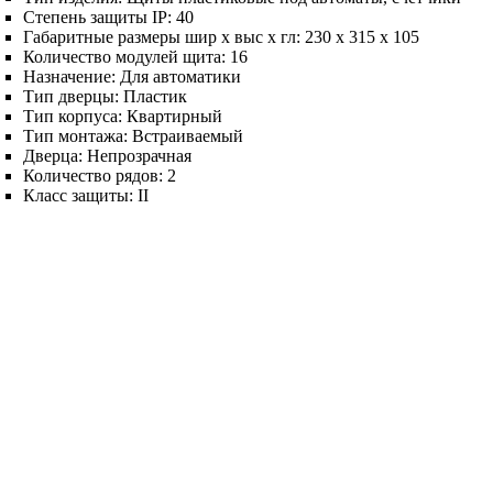
Степень защиты IP:
40
Габаритные размеры шир х выс х гл:
230 х 315 х 105
Количество модулей щита:
16
Назначение:
Для автоматики
Тип дверцы:
Пластик
Тип корпуса:
Квартирный
Тип монтажа:
Встраиваемый
Дверца:
Непрозрачная
Количество рядов:
2
Класс защиты:
II