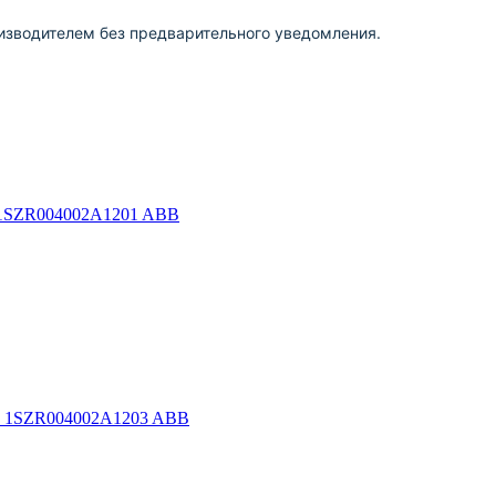
изводителем без предварительного уведомления.
а 1SZR004002A1201 ABB
ца 1SZR004002A1203 ABB