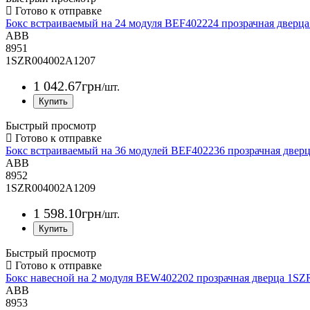
Бокс встраиваемый на 24 модуля BEF402224 прозрачная двер
ABB
8951
1SZR004002A1207
1 042
.
67
грн
/шт.
Быстрый просмотр
Бокс встраиваемый на 36 модулей BEF402236 прозрачная две
ABB
8952
1SZR004002A1209
1 598
.
10
грн
/шт.
Быстрый просмотр
Бокс навесной на 2 модуля BEW402202 прозрачная дверца 1
ABB
8953