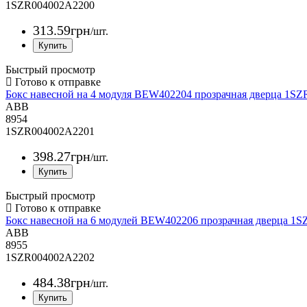
1SZR004002A2200
313
.
59
грн
/шт.
Быстрый просмотр
Бокс навесной на 4 модуля BEW402204 прозрачная дверца 1
ABB
8954
1SZR004002A2201
398
.
27
грн
/шт.
Быстрый просмотр
Бокс навесной на 6 модулей BEW402206 прозрачная дверца 
ABB
8955
1SZR004002A2202
484
.
38
грн
/шт.