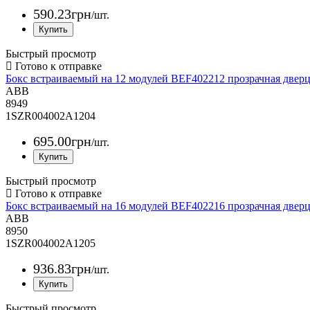
590
.
23
грн
/шт.
Быстрый просмотр
Бокс встраиваемый на 12 модулей BEF402212 прозрачная две
ABB
8949
1SZR004002A1204
695
.
00
грн
/шт.
Быстрый просмотр
Бокс встраиваемый на 16 модулей BEF402216 прозрачная две
ABB
8950
1SZR004002A1205
936
.
83
грн
/шт.
Быстрый просмотр