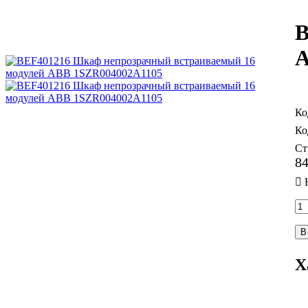
B
A
Ст
8
В
Х