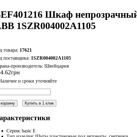
EF401216 Шкаф непрозрачный
BB 1SZR004002A1105
17621
1SZR004002A1105
рана-производитель:
Швейцария
44
.
62
грн
 корзину
Купить в 1 клик
арактеристики
Серия:
basic E
Тип изделия:
Щиты пластиковые под автоматы, счетчики