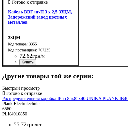
Кабель ВВГ нг-П 3 х 2,5 ЗЗЦМ,
Запорожский завод цветных
металлов
ЗЗЦМ
3355
707235
72
.
62
грн
/м
Страна-производитель
Количество жил
Материал
Свойства
Сечение
Форма
Класс гибкости
Тип жилы
: Плоский
: 2,5
: Не распространяет
: Медь
: монолитная
: 1
: 3 х
: Украина
горение
Другие товары той же серии:
Быстрый просмотр
Распределительная коробка IP55 85x85x40 UNIKA PLANK IB401 
Plank Electrotechnic
6560
PLK4010850
55
.
72
грн
/шт.