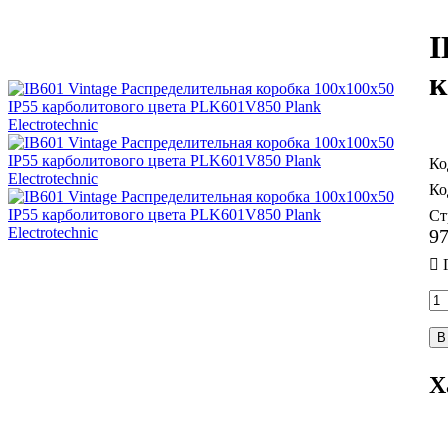
I
к
Ст
9
В
Х