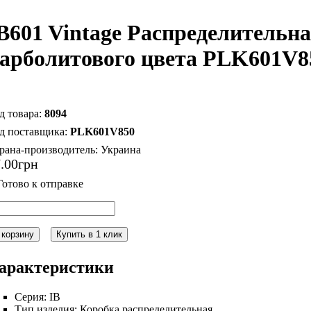
B601 Vintage Распределительна
арболитового цвета PLK601V850
8094
PLK601V850
рана-производитель:
Украина
7
.
00
грн
 корзину
Купить в 1 клик
арактеристики
Серия:
IB
Тип изделия:
Коробка распределительная