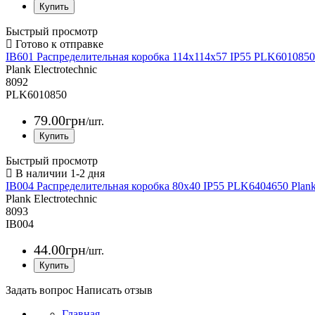
Быстрый просмотр
IB601 Распределительная коробка 114х114х57 IP55 PLK6010850 U
Plank Electrotechnic
8092
PLK6010850
79
.
00
грн
/шт.
Быстрый просмотр
IB004 Распределительная коробка 80x40 IP55 PLK6404650 Plank 
Plank Electrotechnic
8093
IB004
44
.
00
грн
/шт.
Задать вопрос
Написать отзыв
Главная